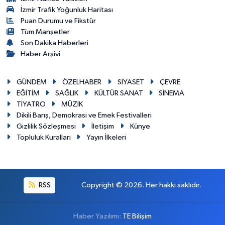
İzmir Trafik Yoğunluk Haritası
Puan Durumu ve Fikstür
Tüm Manşetler
Son Dakika Haberleri
Haber Arşivi
GÜNDEM
ÖZELHABER
SİYASET
ÇEVRE
EĞİTİM
SAĞLIK
KÜLTÜR SANAT
SİNEMA
TİYATRO
MÜZİK
Dikili Barış, Demokrasi ve Emek Festivalleri
Gizlilik Sözleşmesi
İletişim
Künye
Topluluk Kuralları
Yayın İlkeleri
RSS
Copyright © 2026. Her hakkı saklıdır.
Haber Yazılımı:
TE Bilişim