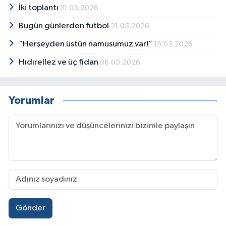
İki toplantı
ve 142. maddelerin kaldırılmasıyla hakkındaki
31.05.2026
ağır hapis cezası düştü ve ülkesine geri
Bugün günlerden futbol
21.05.2026
döndü.
“Herşeyden üstün namusumuz var!”
15.05.2026
Hıdırellez ve üç fidan
06.05.2026
Yorumlar
Gönder