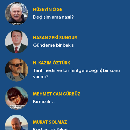
HÜSEYIN ÖGE
Değişim ama nasıl?
HASAN ZEKI SUNGUR
Gündeme bir bakış
N. KAZIM ÖZTÜRK
Tarih nedir ve tarihin(geleceğin) bir sonu
var mı?
MEHMET CAN GÜRBÜZ
Kırmızılı…
MURAT SOLMAZ
Bedava değilmiş