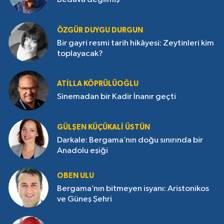
ÖZGÜR DUYGU DURGUN
Bir gayri resmi tarih hikâyesi: Zeytinleri kim
toplayacak?
ATILLA KÖPRÜLÜOĞLU
Sinemadan bir Kadir İnanır geçti
GÜLŞEN KÜÇÜKALI ÜSTÜN
Darkale: Bergama’nın doğu sınırında bir
Anadolu eşiği
OBEN ULU
Bergama’nın bitmeyen isyanı: Aristonikos
ve Güneş Şehri