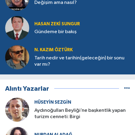
Değişim ama nasıl?
HASAN ZEKI SUNGUR
Gündeme bir bakış
N. KAZIM ÖZTÜRK
Tarih nedir ve tarihin(geleceğin) bir sonu
var mı?
Alıntı Yazarlar
HÜSEYIN SEZGIN
Aydınoğulları Beyliği’ne başkentlik yapan
turizm cenneti: Birgi
NURDAN ALADAĞ