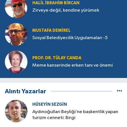
HALIL İBRAHIM BIRCAN
Zirveye değil, kendine yürümek
MUSTAFA DEMIREL
Sosyal Belediyecilik Uygulamaları -5
PROF. DR. TÜLAY CANDA
Meme kanserinde erken tanı ve önemi
Alıntı Yazarlar
HÜSEYIN SEZGIN
Aydınoğulları Beyliği’ne başkentlik yapan
turizm cenneti: Birgi