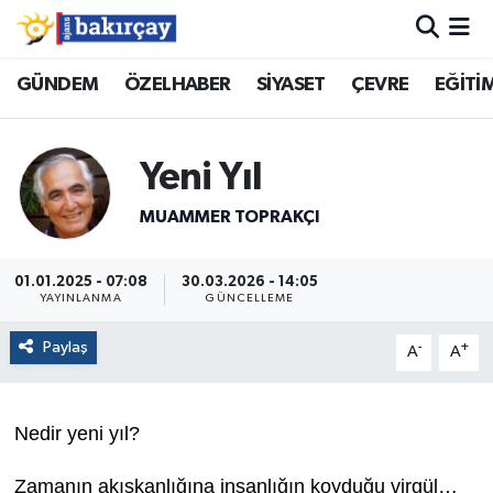
İzmir Nöbetçi Eczaneler
GÜNDEM
ÖZELHABER
SİYASET
ÇEVRE
EĞİTİ
İzmir Hava Durumu
Yeni Yıl
İzmir Namaz Vakitleri
MUAMMER TOPRAKÇI
İzmir Trafik Yoğunluk Haritası
01.01.2025 - 07:08
30.03.2026 - 14:05
YAYINLANMA
GÜNCELLEME
Süper Lig Puan Durumu ve Fikstür
Paylaş
-
+
A
A
Tüm Manşetler
Son Dakika Haberleri
Nedir yeni yıl?
Haber Arşivi
Zamanın akışkanlığına insanlığın koyduğu virgül…