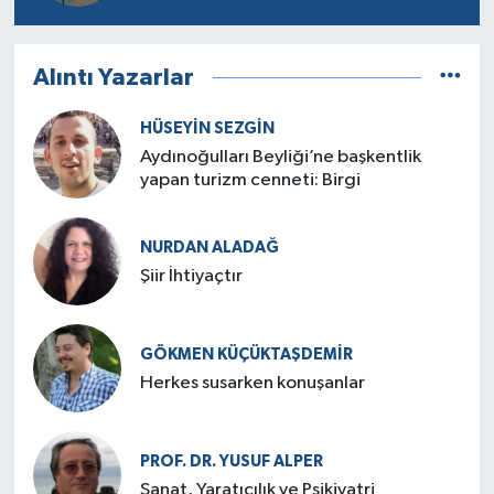
Alıntı Yazarlar
HÜSEYIN SEZGIN
Aydınoğulları Beyliği’ne başkentlik
yapan turizm cenneti: Birgi
NURDAN ALADAĞ
Şiir İhtiyaçtır
GÖKMEN KÜÇÜKTAŞDEMIR
Herkes susarken konuşanlar
PROF. DR. YUSUF ALPER
Sanat, Yaratıcılık ve Psikiyatri