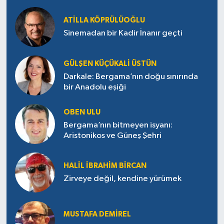
ATILLA KÖPRÜLÜOĞLU
Sinemadan bir Kadir İnanır geçti
GÜLŞEN KÜÇÜKALI ÜSTÜN
Darkale: Bergama’nın doğu sınırında
bir Anadolu eşiği
OBEN ULU
Bergama’nın bitmeyen isyanı:
Aristonikos ve Güneş Şehri
HALIL İBRAHIM BIRCAN
Zirveye değil, kendine yürümek
MUSTAFA DEMIREL