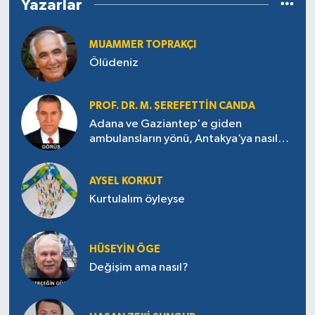
Yazarlar
MUAMMER TOPRAKÇI
Ölüdeniz
PROF. DR. M. ŞEREFETTIN CANDA
Adana ve Gaziantep'e giden
ambulansların yönü, Antakya’ya nasıl
çevrildi?
AYSEL KORKUT
Kurtulalım öyleyse
HÜSEYIN ÖGE
Değişim ama nasıl?