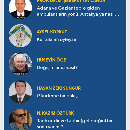
PROF. DR. M. ŞEREFETTIN CANDA
Adana ve Gaziantep'e giden
ambulansların yönü, Antakya’ya nasıl
çevrildi?
AYSEL KORKUT
Kurtulalım öyleyse
HÜSEYIN ÖGE
Değişim ama nasıl?
HASAN ZEKI SUNGUR
Gündeme bir bakış
N. KAZIM ÖZTÜRK
Tarih nedir ve tarihin(geleceğin) bir
sonu var mı?