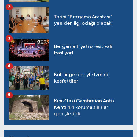
2
Tarihi "Bergama Arastası"
yeniden ilgi odağı olacak!
3
Bergama Tiyatro Festivali
başlıyor!
4
Kültür gezileriyle İzmir’i
keşfettiler
5
Kınık’taki Gambreion Antik
Kenti’nin koruma sınırları
genişletildi