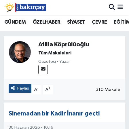
İzmir Nöbetçi Eczaneler
GÜNDEM
ÖZELHABER
SİYASET
ÇEVRE
EĞİTİ
İzmir Hava Durumu
Atilla Köprülüoğlu
İzmir Namaz Vakitleri
Tüm Makaleleri
Gazeteci - Yazar
İzmir Trafik Yoğunluk Haritası
Süper Lig Puan Durumu ve Fikstür
Paylaş
-
+
310 Makale
A
A
Tüm Manşetler
Son Dakika Haberleri
Sinemadan bir Kadir İnanır geçti
Haber Arşivi
30 Haziran 2026 - 10:16