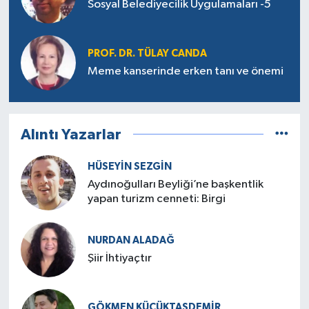
Sosyal Belediyecilik Uygulamaları -5
PROF. DR. TÜLAY CANDA
Meme kanserinde erken tanı ve önemi
Alıntı Yazarlar
HÜSEYIN SEZGIN
Aydınoğulları Beyliği’ne başkentlik
yapan turizm cenneti: Birgi
NURDAN ALADAĞ
Şiir İhtiyaçtır
GÖKMEN KÜÇÜKTAŞDEMIR