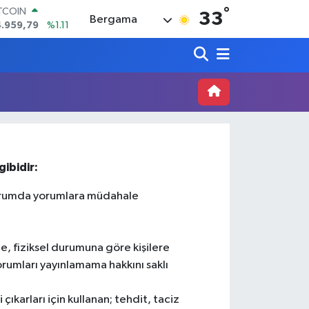
°
ITCOIN
33
Bergama
4.959,79
%1.11
OLAR
7,7436
%0.18
URO
5,2510
%0.32
ERLİN
,4811
%0.38
RAM ALTIN
660.55
%0.03
ST100
.779
%-14
ibidir:
 durumda yorumlara müdahale
ne, fiziksel durumuna göre kişilere
yorumları yayınlamama hakkını saklı
 çıkarları için kullanan; tehdit, taciz