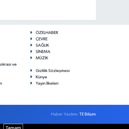
ÖZELHABER
ÇEVRE
SAĞLIK
SİNEMA
MÜZİK
mokrasi ve
Gizlilik Sözleşmesi
Künye
rı
Yayın İlkeleri
Haber Yazılımı:
TE Bilişim
si
Tamam