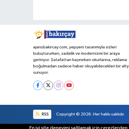
ajansbakircay.com, yepyeni tasarımıyla sizleri
buluştururken, sadelik ve modernizmi bir araya
getiriyor. Şatafattan kaçınırken okurlarına, reklama
boğulmadan sadece haber okuyabilecekleri bir alty
sunuyor.
RSS
Copyright © 2026. Her hakkı saklıdır.
En iyi site deneyimi sağlamak için çerezlerden f