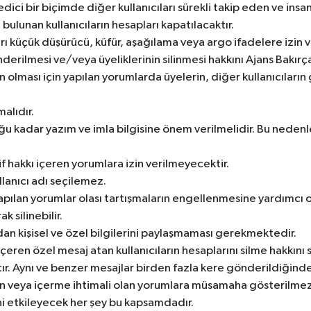
 edici bir biçimde diğer kullanıcıları sürekli takip eden ve in
 bulunan kullanıcıların hesapları kapatılacaktır.
arı küçük düşürücü, küfür, aşağılama veya argo ifadelere izin 
önderilmesi ve/veya üyeliklerinin silinmesi hakkını Ajans Bakırç
ın olması için yapılan yorumlarda üyelerin, diğer kullanıcıları
alıdır.
 kadar yazım ve imla bilgisine önem verilmelidir. Bu neden
if hakkı içeren yorumlara izin verilmeyecektir.
ullanıcı adı seçilemez.
ılan yorumlar olası tartışmaların engellenmesine yardımcı ol
k silinebilir.
dan kişisel ve özel bilgilerini paylaşmaması gerekmektedir.
çeren özel mesaj atan kullanıcıların hesaplarını silme hakkını 
. Aynı ve benzer mesajlar birden fazla kere gönderildiğind
ren veya içerme ihtimali olan yorumlara müsamaha gösterilmez
ni etkileyecek her şey bu kapsamdadır.