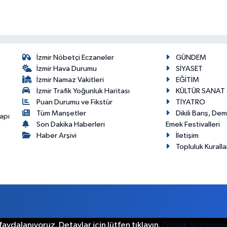
İzmir Nöbetçi Eczaneler
GÜNDEM
İzmir Hava Durumu
SİYASET
İzmir Namaz Vakitleri
EĞİTİM
İzmir Trafik Yoğunluk Haritası
KÜLTÜR SANAT
Puan Durumu ve Fikstür
TİYATRO
Tüm Manşetler
Dikili Barış, De
apı
Son Dakika Haberleri
Emek Festivalleri
Haber Arşivi
İletişim
Topluluk Kuralla
aydalanıyoruz. Detaylar için lütfen tıklayın.
Gizlilik Sözleşme