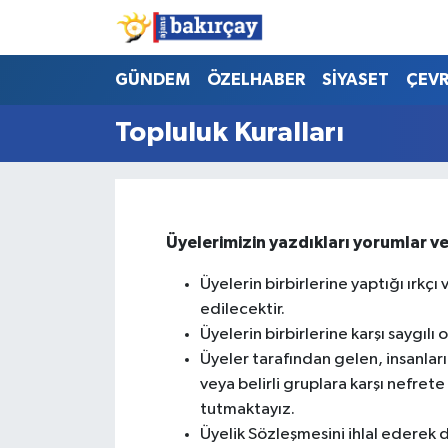
İzmir Nöbetçi Eczaneler
GÜNDEM
ÖZELHABER
SİYASET
ÇEV
İzmir Hava Durumu
Topluluk Kuralları
İzmir Namaz Vakitleri
İzmir Trafik Yoğunluk Haritası
Üyelerimizin yazdıkları yorumlar ve
Süper Lig Puan Durumu ve Fikstür
Üyelerin birbirlerine yaptığı ır
edilecektir.
Tüm Manşetler
Üyelerin birbirlerine karşı saygılı
Üyeler tarafından gelen, insanları
Son Dakika Haberleri
veya belirli gruplara karşı nefrete
tutmaktayız.
Haber Arşivi
Üyelik Sözleşmesini ihlal ederek diğ