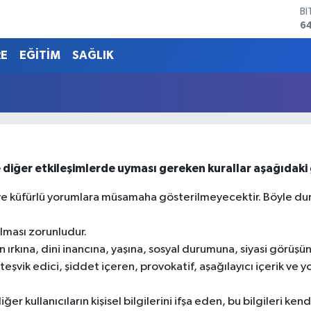
B
6
D
4
RE
EĞİTİM
SAĞLIK
E
5
ST
64
G
6
Bİ
13
 diğer etkileşimlerde uyması gereken kurallar aşağıdaki g
kçı ve küfürlü yorumlara müsamaha gösterilmeyecektir. Böyle
 olması zorunludur.
n ırkına, dini inancına, yaşına, sosyal durumuna, siyasi görüşü
 teşvik edici, şiddet içeren, provokatif, aşağılayıcı içerik ve 
er kullanıcıların kişisel bilgilerini ifşa eden, bu bilgileri kendi