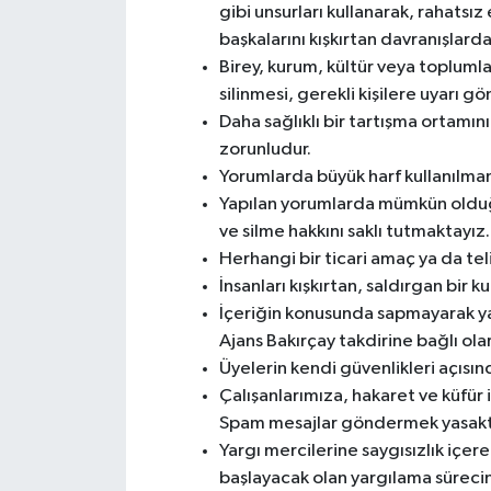
gibi unsurları kullanarak, rahatsız
başkalarını kışkırtan davranışlarda
Birey, kurum, kültür veya topluml
silinmesi, gerekli kişilere uyarı g
Daha sağlıklı bir tartışma ortamın
zorunludur.
Yorumlarda büyük harf kullanılmam
Yapılan yorumlarda mümkün olduğu
ve silme hakkını saklı tutmaktayız.
Herhangi bir ticari amaç ya da tel
İnsanları kışkırtan, saldırgan bir k
İçeriğin konusunda sapmayarak yap
Ajans Bakırçay takdirine bağlı olara
Üyelerin kendi güvenlikleri açısın
Çalışanlarımıza, hakaret ve küfür i
Spam mesajlar göndermek yasaktır
Yargı mercilerine saygısızlık içe
başlayacak olan yargılama süreci