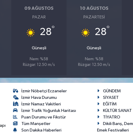
09 AĞUSTOS
10 AĞUSTOS
PAZAR
PAZARTESI
°
°
28
28
Güneşli
Güneşli
Nem: %58
Nem: %58
Rüzgar: 12.50 m/s
Rüzgar: 12.50 m/s
İzmir Nöbetçi Eczaneler
GÜNDEM
İzmir Hava Durumu
SİYASET
İzmir Namaz Vakitleri
EĞİTİM
İzmir Trafik Yoğunluk Haritası
KÜLTÜR SANAT
Puan Durumu ve Fikstür
TİYATRO
Tüm Manşetler
Dikili Barış, De
apı
Son Dakika Haberleri
Emek Festivalleri