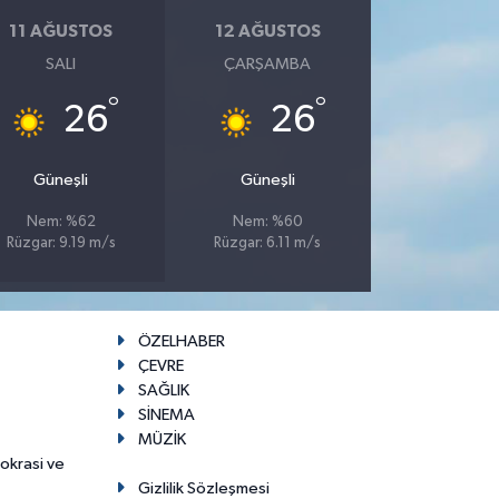
11 AĞUSTOS
12 AĞUSTOS
SALI
ÇARŞAMBA
°
°
26
26
Güneşli
Güneşli
Nem: %62
Nem: %60
Rüzgar: 9.19 m/s
Rüzgar: 6.11 m/s
ÖZELHABER
ÇEVRE
SAĞLIK
SİNEMA
MÜZİK
mokrasi ve
Gizlilik Sözleşmesi