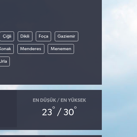
Çiğli
Dikili
Foça
Gaziemir
Konak
Menderes
Menemen
Urla
EN DÜŞÜK / EN YÜKSEK
°
°
23
/ 30