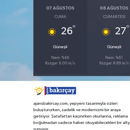
07 AĞUSTOS
08 AĞUSTOS
CUMA
CUMARTESI
°
°
26
27
Güneşli
Güneşli
Nem: %66
Nem: %61
Rüzgar: 6.00 m/s
Rüzgar: 8.89 m/s
ajansbakircay.com, yepyeni tasarımıyla sizleri
buluştururken, sadelik ve modernizmi bir araya
getiriyor. Şatafattan kaçınırken okurlarına, reklama
boğulmadan sadece haber okuyabilecekleri bir alty
sunuyor.