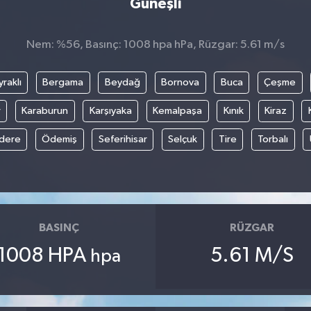
Güneşli
Nem: %56, Basınç: 1008 hpa hPa, Rüzgar: 5.61 m/s
raklı
Bergama
Beydağ
Bornova
Buca
Çeşme
r
Karaburun
Karşıyaka
Kemalpaşa
Kınık
Kiraz
ıdere
Ödemiş
Seferihisar
Selçuk
Tire
Torbalı
BASINÇ
RÜZGAR
1008 HPA
5.61 M/S
hpa