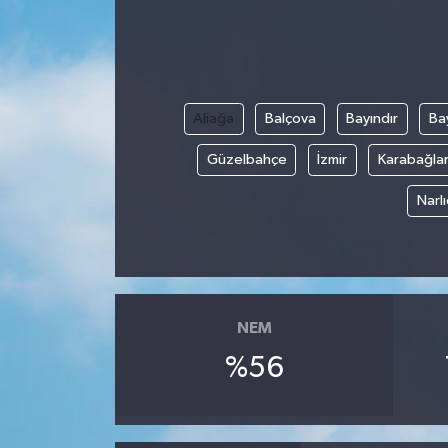
Aliağa
Balçova
Bayındır
Bay
Güzelbahçe
İzmir
Karabağla
Narl
NEM
%56