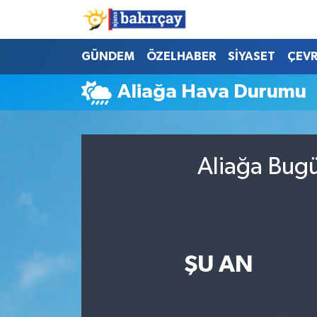
İzmir Nöbetçi Eczaneler
GÜNDEM
ÖZELHABER
SİYASET
ÇEV
Aliağa Hava Durumu
İzmir Hava Durumu
İzmir Namaz Vakitleri
Aliağa Bugü
İzmir Trafik Yoğunluk Haritası
Süper Lig Puan Durumu ve Fikstür
Tüm Manşetler
ŞU AN
Son Dakika Haberleri
Haber Arşivi