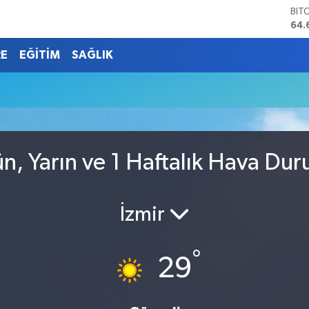
BIT
64.
DO
47,
RE
EĞİTİM
SAĞLIK
EU
55,
STE
64,
GRA
651
BİS
n, Yarın ve 1 Haftalık Hava Du
13.
İzmir
°
29