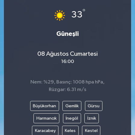
°
33
Güneşli
08 Ağustos Cumartesi
16:00
Nem: %29, Basınç: 1008 hpa hPa,
Rüzgar: 6.31 m/s
Büyükorhan
Gemlik
Gürsu
Harmancık
İnegöl
İznik
Karacabey
Keles
Kestel