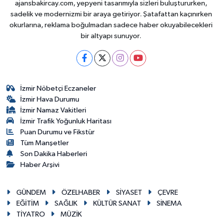
ajansbakircay.com, yepyeni tasarımıyla sizleri buluştururken,
sadelik ve modernizmi bir araya getiriyor. Şatafattan kaçınırken
okurlarına, reklama boğulmadan sadece haber okuyabilecekleri
bir altyapı sunuyor.
İzmir Nöbetçi Eczaneler
İzmir Hava Durumu
İzmir Namaz Vakitleri
İzmir Trafik Yoğunluk Haritası
Puan Durumu ve Fikstür
Tüm Manşetler
Son Dakika Haberleri
Haber Arşivi
GÜNDEM
ÖZELHABER
SİYASET
ÇEVRE
EĞİTİM
SAĞLIK
KÜLTÜR SANAT
SİNEMA
TİYATRO
MÜZİK