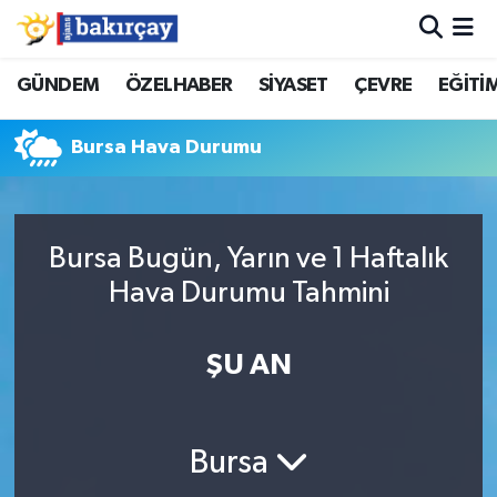
İzmir Nöbetçi Eczaneler
GÜNDEM
ÖZELHABER
SİYASET
ÇEVRE
EĞİTİ
İzmir Hava Durumu
Bursa Hava Durumu
İzmir Namaz Vakitleri
İzmir Trafik Yoğunluk Haritası
Bursa Bugün, Yarın ve 1 Haftalık
Hava Durumu Tahmini
Süper Lig Puan Durumu ve Fikstür
ŞU AN
Tüm Manşetler
Son Dakika Haberleri
Bursa
Haber Arşivi