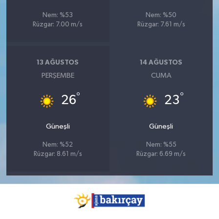
Nem: %53
Nem: %50
Rüzgar: 7.00 m/s
Rüzgar: 7.61 m/s
13 AĞUSTOS
14 AĞUSTOS
PERŞEMBE
CUMA
°
°
26
23
Güneşli
Güneşli
Nem: %52
Nem: %55
Rüzgar: 8.61 m/s
Rüzgar: 6.69 m/s