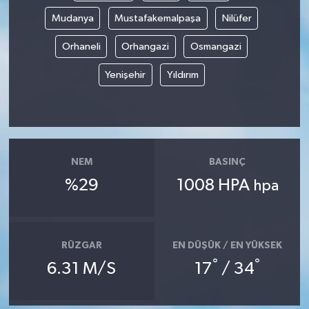
Mudanya
Mustafakemalpaşa
Nilüfer
Orhaneli
Orhangazi
Osmangazi
Yenişehir
Yıldırım
NEM
BASINÇ
%29
1008 HPA
hpa
RÜZGAR
EN DÜŞÜK / EN YÜKSEK
°
°
6.31 M/S
17
/ 34