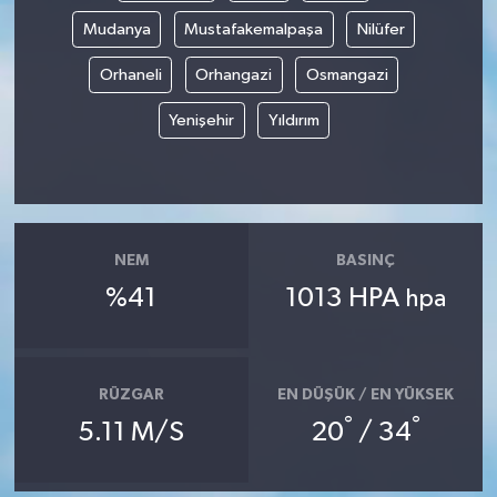
Mudanya
Mustafakemalpaşa
Nilüfer
Orhaneli
Orhangazi
Osmangazi
Yenişehir
Yıldırım
NEM
BASINÇ
%41
1013 HPA
hpa
RÜZGAR
EN DÜŞÜK / EN YÜKSEK
°
°
5.11 M/S
20
/ 34