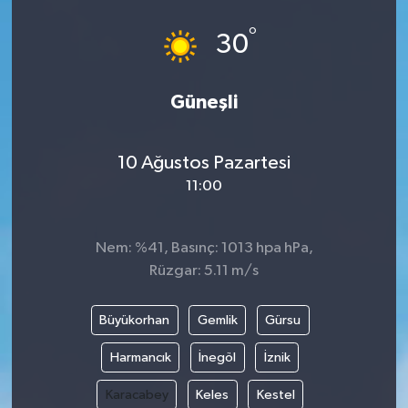
°
30
Güneşli
10 Ağustos Pazartesi
11:00
Nem: %41, Basınç: 1013 hpa hPa,
Rüzgar: 5.11 m/s
Büyükorhan
Gemlik
Gürsu
Harmancık
İnegöl
İznik
Karacabey
Keles
Kestel