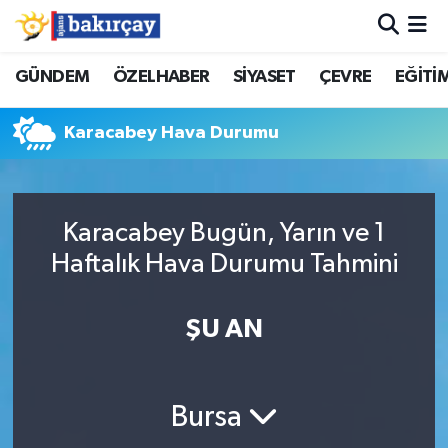
İzmir Nöbetçi Eczaneler
GÜNDEM
ÖZELHABER
SİYASET
ÇEVRE
EĞİTİ
İzmir Hava Durumu
Karacabey Hava Durumu
İzmir Namaz Vakitleri
İzmir Trafik Yoğunluk Haritası
Karacabey Bugün, Yarın ve 1
Haftalık Hava Durumu Tahmini
Süper Lig Puan Durumu ve Fikstür
ŞU AN
Tüm Manşetler
Son Dakika Haberleri
Bursa
Haber Arşivi