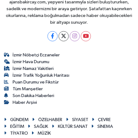
ajansbakircay.com, yepyeni tasarımıyla sizleri buluştururken,
sadelik ve modernizmi bir araya getiriyor. Şatafattan kaçınırken
okurlarına, reklama boğulmadan sadece haber okuyabilecekleri
bir altyapı sunuyor.
İzmir Nöbetçi Eczaneler
İzmir Hava Durumu
İzmir Namaz Vakitleri
İzmir Trafik Yoğunluk Haritası
Puan Durumu ve Fikstür
Tüm Manşetler
Son Dakika Haberleri
Haber Arşivi
GÜNDEM
ÖZELHABER
SİYASET
ÇEVRE
EĞİTİM
SAĞLIK
KÜLTÜR SANAT
SİNEMA
TİYATRO
MÜZİK