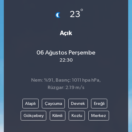
°
23
Açık
06 Ağustos Perşembe
22:30
Nem: %91, Basınç: 1011 hpa hPa,
Rüzgar: 2.19 m/s
Alaplı
Çaycuma
Devrek
Ereğli
Gökçebey
Kilimli
Kozlu
Merkez