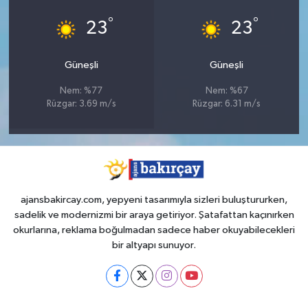
°
°
23
23
Güneşli
Güneşli
Nem: %77
Nem: %67
Rüzgar: 3.69 m/s
Rüzgar: 6.31 m/s
ajansbakircay.com, yepyeni tasarımıyla sizleri buluştururken,
sadelik ve modernizmi bir araya getiriyor. Şatafattan kaçınırken
okurlarına, reklama boğulmadan sadece haber okuyabilecekleri
bir altyapı sunuyor.