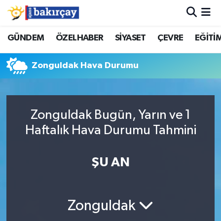
İzmir Nöbetçi Eczaneler
GÜNDEM
ÖZELHABER
SİYASET
ÇEVRE
EĞİTİ
İzmir Hava Durumu
Zonguldak Hava Durumu
İzmir Namaz Vakitleri
İzmir Trafik Yoğunluk Haritası
Zonguldak Bugün, Yarın ve 1
Haftalık Hava Durumu Tahmini
Süper Lig Puan Durumu ve Fikstür
ŞU AN
Tüm Manşetler
Son Dakika Haberleri
Zonguldak
Haber Arşivi