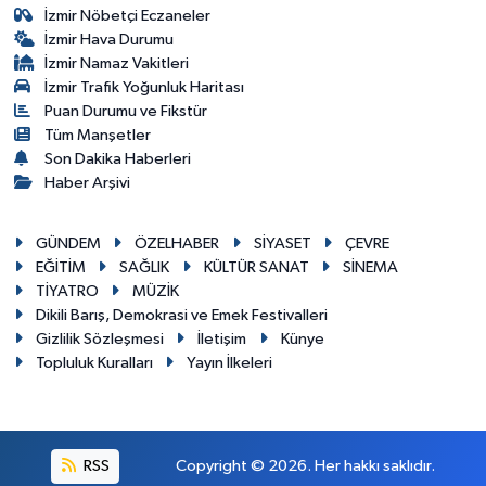
İzmir Nöbetçi Eczaneler
İzmir Hava Durumu
İzmir Namaz Vakitleri
İzmir Trafik Yoğunluk Haritası
Puan Durumu ve Fikstür
Tüm Manşetler
Son Dakika Haberleri
Haber Arşivi
GÜNDEM
ÖZELHABER
SİYASET
ÇEVRE
EĞİTİM
SAĞLIK
KÜLTÜR SANAT
SİNEMA
TİYATRO
MÜZİK
Dikili Barış, Demokrasi ve Emek Festivalleri
Gizlilik Sözleşmesi
İletişim
Künye
Topluluk Kuralları
Yayın İlkeleri
RSS
Copyright © 2026. Her hakkı saklıdır.