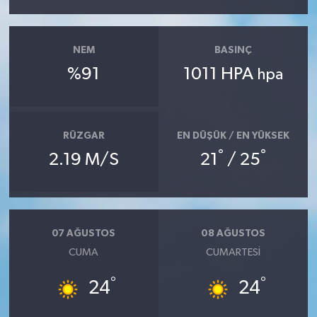
NEM
BASINÇ
%91
1011 HPA
hpa
RÜZGAR
EN DÜŞÜK / EN YÜKSEK
°
°
2.19 M/S
21
/ 25
07 AĞUSTOS
08 AĞUSTOS
CUMA
CUMARTESI
°
°
24
24