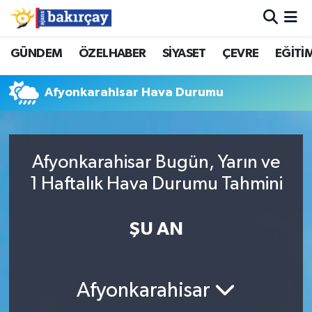
İzmir Nöbetçi Eczaneler
GÜNDEM
ÖZELHABER
SİYASET
ÇEVRE
EĞİTİ
İzmir Hava Durumu
Afyonkarahisar Hava Durumu
İzmir Namaz Vakitleri
İzmir Trafik Yoğunluk Haritası
Afyonkarahisar Bugün, Yarın ve
1 Haftalık Hava Durumu Tahmini
Süper Lig Puan Durumu ve Fikstür
ŞU AN
Tüm Manşetler
Son Dakika Haberleri
Afyonkarahisar
Haber Arşivi