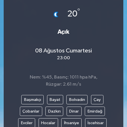
°
20
Açık
08 Ağustos Cumartesi
23:00
Nem: %45, Basınç: 1011 hpa hPa,
Rüzgar: 2.61 m/s
Başmakçı
Bayat
Bolvadin
Çay
Çobanlar
Dazkırı
Dinar
Emirdağ
Evciler
Hocalar
İhsaniye
İscehisar