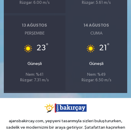
Rüzgar: 6.00 m/s
Rüzgar: 5.61 m/s
13 AĞUSTOS
14 AĞUSTOS
PERŞEMBE
CUMA
°
°
23
21
Güneşli
Güneşli
Nem: %41
Nem: %49
Rüzgar: 7.31 m/s
Rüzgar: 6.50 m/s
ajansbakircay.com, yepyeni tasarımıyla sizleri buluştururken,
sadelik ve modernizmi bir araya getiriyor. Şatafattan kaçınırken