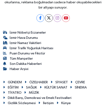
okurlarına, reklama boğulmadan sadece haber okuyabilecekleri
bir altyapı sunuyor.
İzmir Nöbetçi Eczaneler
İzmir Hava Durumu
İzmir Namaz Vakitleri
İzmir Trafik Yoğunluk Haritası
Puan Durumu ve Fikstür
Tüm Manşetler
Son Dakika Haberleri
Haber Arşivi
GÜNDEM
ÖZELHABER
SİYASET
ÇEVRE
EĞİTİM
SAĞLIK
KÜLTÜR SANAT
SİNEMA
TİYATRO
MÜZİK
Dikili Barış, Demokrasi ve Emek Festivalleri
Gizlilik Sözleşmesi
İletişim
Künye