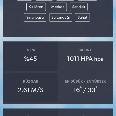
Kızılören
Merkez
Sandıklı
Sinanpaşa
Sultandağı
Şuhut
NEM
BASINÇ
%45
1011 HPA
hpa
RÜZGAR
EN DÜŞÜK / EN YÜKSEK
°
°
2.61 M/S
16
/ 33