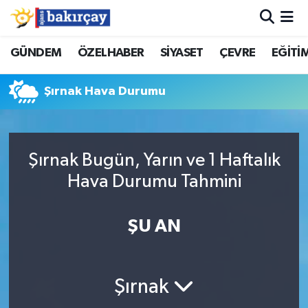
İzmir Nöbetçi Eczaneler
GÜNDEM
ÖZELHABER
SİYASET
ÇEVRE
EĞİTİ
İzmir Hava Durumu
Şırnak Hava Durumu
İzmir Namaz Vakitleri
İzmir Trafik Yoğunluk Haritası
Şırnak Bugün, Yarın ve 1 Haftalık
Hava Durumu Tahmini
Süper Lig Puan Durumu ve Fikstür
ŞU AN
Tüm Manşetler
Son Dakika Haberleri
Şırnak
Haber Arşivi