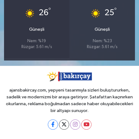
°
°
26
25
Güneşli
Güneşli
Nem: %19
Nem: %23
Rüzgar: 5.61 m/s
Rüzgar: 5.61 m/s
ajansbakircay.com, yepyeni tasarımıyla sizleri buluştururken,
sadelik ve modernizmi bir araya getiriyor. Şatafattan kaçınırken
okurlarına, reklama boğulmadan sadece haber okuyabilecekleri
bir altyapı sunuyor.