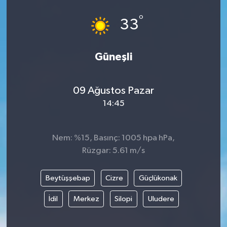
°
33
Güneşli
09 Ağustos Pazar
14:45
Nem: %15, Basınç: 1005 hpa hPa,
Rüzgar: 5.61 m/s
Beytüşşebap
Cizre
Güçlükonak
İdil
Merkez
Silopi
Uludere