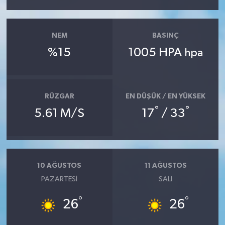
NEM
BASINÇ
%15
1005 HPA
hpa
RÜZGAR
EN DÜŞÜK / EN YÜKSEK
°
°
5.61 M/S
17
/ 33
10 AĞUSTOS
11 AĞUSTOS
PAZARTESI
SALI
°
°
26
26