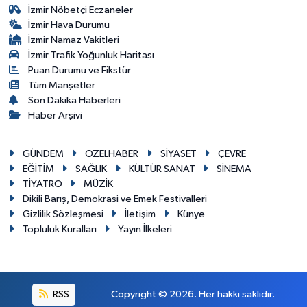
İzmir Nöbetçi Eczaneler
İzmir Hava Durumu
İzmir Namaz Vakitleri
İzmir Trafik Yoğunluk Haritası
Puan Durumu ve Fikstür
Tüm Manşetler
Son Dakika Haberleri
Haber Arşivi
GÜNDEM
ÖZELHABER
SİYASET
ÇEVRE
EĞİTİM
SAĞLIK
KÜLTÜR SANAT
SİNEMA
TİYATRO
MÜZİK
Dikili Barış, Demokrasi ve Emek Festivalleri
Gizlilik Sözleşmesi
İletişim
Künye
Topluluk Kuralları
Yayın İlkeleri
RSS
Copyright © 2026. Her hakkı saklıdır.