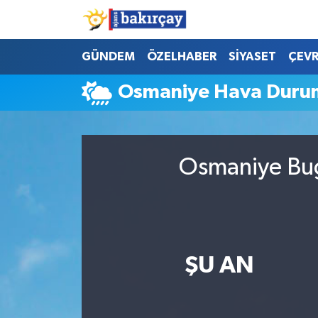
İzmir Nöbetçi Eczaneler
GÜNDEM
ÖZELHABER
SİYASET
ÇEV
Osmaniye Hava Duru
İzmir Hava Durumu
İzmir Namaz Vakitleri
Osmaniye Bug
İzmir Trafik Yoğunluk Haritası
Süper Lig Puan Durumu ve Fikstür
Tüm Manşetler
ŞU AN
Son Dakika Haberleri
Haber Arşivi