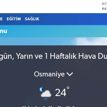
BI
64
DO
47
RE
EĞİTİM
SAĞLIK
EU
55
mu
ST
64
GR
66
Bİ
ün, Yarın ve 1 Haftalık Hava D
13
Osmaniye
°
24