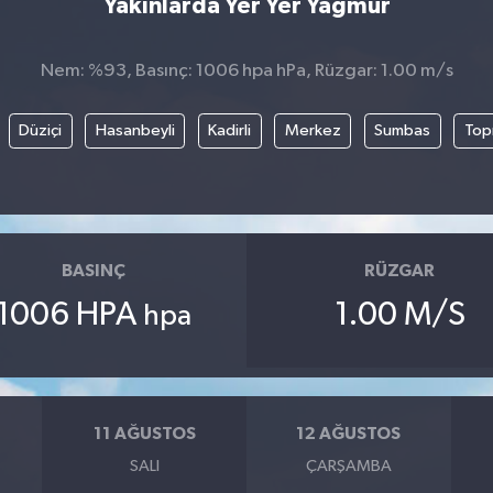
Yakınlarda Yer Yer Yağmur
Nem: %93, Basınç: 1006 hpa hPa, Rüzgar: 1.00 m/s
Düziçi
Hasanbeyli
Kadirli
Merkez
Sumbas
Top
BASINÇ
RÜZGAR
1006 HPA
1.00 M/S
hpa
11 AĞUSTOS
12 AĞUSTOS
SALI
ÇARŞAMBA