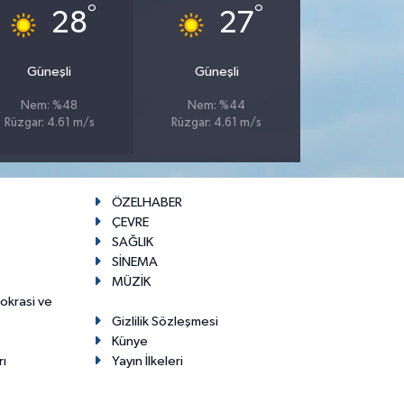
°
°
28
27
Güneşli
Güneşli
Nem: %48
Nem: %44
Rüzgar: 4.61 m/s
Rüzgar: 4.61 m/s
ÖZELHABER
ÇEVRE
SAĞLIK
SİNEMA
MÜZİK
mokrasi ve
Gizlilik Sözleşmesi
Künye
rı
Yayın İlkeleri