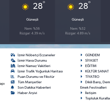
°
°
28
28
Güneşli
Güneşli
Nem: %56
Nem: %52
Rüzgar: 4.39 m/s
Rüzgar: 4.89 m/s
İzmir Nöbetçi Eczaneler
GÜNDEM
İzmir Hava Durumu
SİYASET
İzmir Namaz Vakitleri
EĞİTİM
İzmir Trafik Yoğunluk Haritası
KÜLTÜR SANAT
Puan Durumu ve Fikstür
TİYATRO
Tüm Manşetler
Dikili Barış, De
apı
Son Dakika Haberleri
Emek Festivalleri
Haber Arşivi
İletişim
Topluluk Kuralla