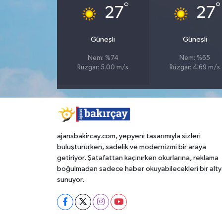
°
°
27
27
Güneşli
Güneşli
Nem: %74
Nem: %65
Rüzgar: 5.00 m/s
Rüzgar: 4.69 m/s
ajansbakircay.com, yepyeni tasarımıyla sizleri
buluştururken, sadelik ve modernizmi bir araya
getiriyor. Şatafattan kaçınırken okurlarına, reklama
boğulmadan sadece haber okuyabilecekleri bir alty
sunuyor.