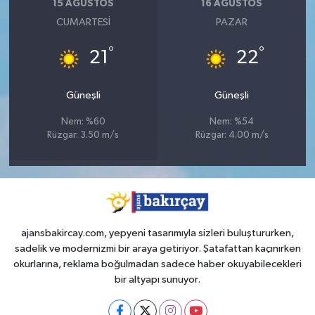
15 AĞUSTOS
16 AĞUSTOS
CUMARTESI
PAZAR
°
°
21
22
Güneşli
Güneşli
Nem: %60
Nem: %54
Rüzgar: 3.50 m/s
Rüzgar: 4.00 m/s
ajansbakircay.com, yepyeni tasarımıyla sizleri buluştururken,
sadelik ve modernizmi bir araya getiriyor. Şatafattan kaçınırken
okurlarına, reklama boğulmadan sadece haber okuyabilecekleri
bir altyapı sunuyor.