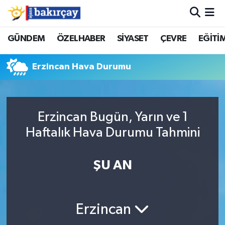
İzmir Nöbetçi Eczaneler
GÜNDEM
ÖZELHABER
SİYASET
ÇEVRE
EĞİTİ
İzmir Hava Durumu
Erzincan Hava Durumu
İzmir Namaz Vakitleri
İzmir Trafik Yoğunluk Haritası
Erzincan Bugün, Yarın ve 1
Haftalık Hava Durumu Tahmini
Süper Lig Puan Durumu ve Fikstür
ŞU AN
Tüm Manşetler
Son Dakika Haberleri
Erzincan
Haber Arşivi