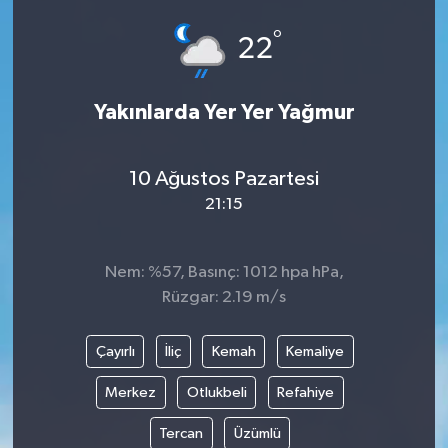
°
22
Yakınlarda Yer Yer Yağmur
10 Ağustos Pazartesi
21:15
Nem: %57, Basınç: 1012 hpa hPa,
Rüzgar: 2.19 m/s
Çayırlı
İliç
Kemah
Kemaliye
Merkez
Otlukbeli
Refahiye
Tercan
Üzümlü