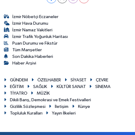
İzmir Nöbetçi Eczaneler
İzmir Hava Durumu
İzmir Namaz Vakitleri
İzmir Trafik Yoğunluk Haritası
Puan Durumu ve Fikstür
Tüm Manşetler
Son Dakika Haberleri
Haber Arşivi
GÜNDEM
ÖZELHABER
SİYASET
ÇEVRE
EĞİTİM
SAĞLIK
KÜLTÜR SANAT
SİNEMA
TİYATRO
MÜZİK
Dikili Barış, Demokrasi ve Emek Festivalleri
Gizlilik Sözleşmesi
İletişim
Künye
Topluluk Kuralları
Yayın İlkeleri