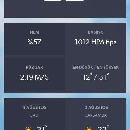
NEM
BASINÇ
%57
1012 HPA
hpa
RÜZGAR
EN DÜŞÜK / EN YÜKSEK
°
°
2.19 M/S
12
/ 31
11 AĞUSTOS
12 AĞUSTOS
SALI
ÇARŞAMBA
°
°