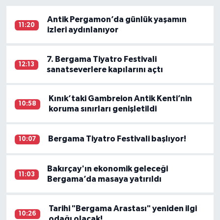
genişletildi
Antik Pergamon’da günlük yaşamın
11:20
izleri aydınlanıyor
7. Bergama Tiyatro Festivali
12:13
sanatseverlere kapılarını açtı
Kınık’taki Gambreion Antik Kenti’nin
10:58
koruma sınırları genişletildi
Bergama Tiyatro Festivali başlıyor!
10:07
Bakırçay'ın ekonomik geleceği
11:03
Bergama’da masaya yatırıldı
Tarihi "Bergama Arastası" yeniden ilgi
10:26
odağı olacak!