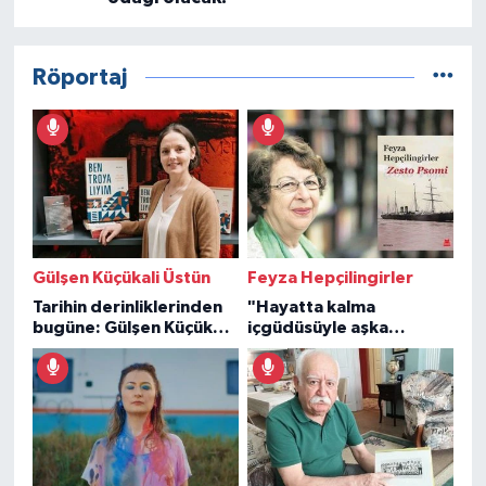
Röportaj
Gülşen Küçükali Üstün
Feyza Hepçilingirler
Tarihin derinliklerinden
"Hayatta kalma
bugüne: Gülşen Küçükali
içgüdüsüyle aşka
Üstün
sarılanların öyküsü"