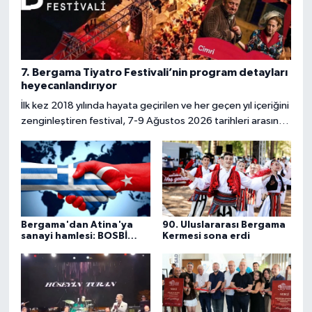
7. Bergama Tiyatro Festivali’nin program detayları
heyecanlandırıyor
İlk kez 2018 yılında hayata geçirilen ve her geçen yıl içeriğini
zenginleştiren festival, 7-9 Ağustos 2026 tarihleri arasında
kapılarını açacak.
Bergama'dan Atina'ya
90. Uluslararası Bergama
sanayi hamlesi: BOSBİ
Kermesi sona erdi
protokolü imzaladı