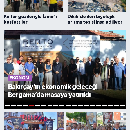
Kültür gezileriyle İzmir’i
Dikili'de ileri biyolojik
keşfettiler
arıtma tesisi inşa ediliyor
TURİZM
Tarihi "Bergama Arastası" yeniden ilgi
odağı olacak!
6
1
2
3
4
5
7
8
9
10
11
12
13
14
15
16
17
18
19
20