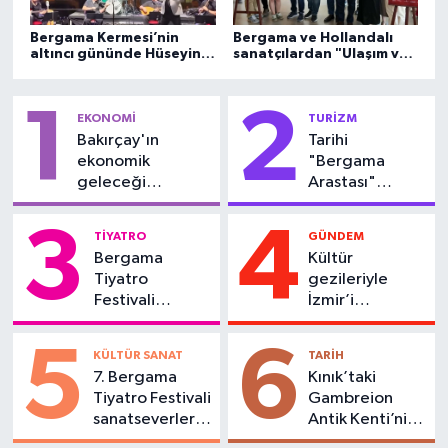
Bergama Kermesi’nin
Bergama ve Hollandalı
altıncı gününde Hüseyin
sanatçılardan "Ulaşım ve
Turan sahne aldı
Mimari" sergisi
1
2
EKONOMİ
TURİZM
Bakırçay'ın
Tarihi
ekonomik
"Bergama
geleceği
Arastası"
Bergama’da
yeniden ilgi
masaya yatırıldı
odağı olacak!
3
4
TİYATRO
GÜNDEM
Bergama
Kültür
Tiyatro
gezileriyle
Festivali
İzmir’i
başlıyor!
keşfettiler
5
6
KÜLTÜR SANAT
TARİH
7. Bergama
Kınık’taki
Tiyatro Festivali
Gambreion
sanatseverlere
Antik Kenti’nin
kapılarını açtı
koruma sınırları