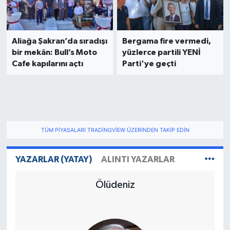
Aliağa Şakran’da sıradışı
Bergama fire vermedi,
bir mekân: Bull’s Moto
yüzlerce partili YENİ
Cafe kapılarını açtı
Parti'ye geçti
TÜM PIYASALARI TRADINGVIEW ÜZERINDEN TAKIP EDIN
YAZARLAR (YATAY)
ALINTI YAZARLAR
Ölüdeniz