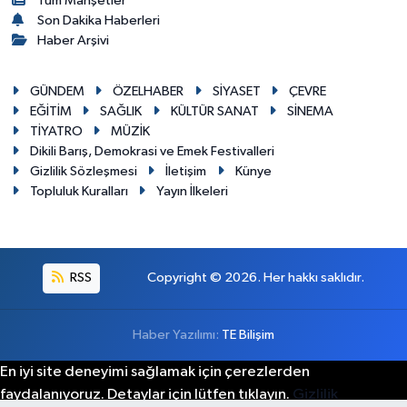
Tüm Manşetler
Son Dakika Haberleri
Haber Arşivi
GÜNDEM
ÖZELHABER
SİYASET
ÇEVRE
EĞİTİM
SAĞLIK
KÜLTÜR SANAT
SİNEMA
TİYATRO
MÜZİK
Dikili Barış, Demokrasi ve Emek Festivalleri
Gizlilik Sözleşmesi
İletişim
Künye
Topluluk Kuralları
Yayın İlkeleri
RSS
Copyright © 2026. Her hakkı saklıdır.
Haber Yazılımı:
TE Bilişim
En iyi site deneyimi sağlamak için çerezlerden
faydalanıyoruz. Detaylar için lütfen tıklayın.
Gizlilik