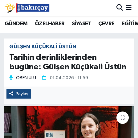
İzmir Nöbetçi Eczaneler
GÜNDEM
ÖZELHABER
SİYASET
ÇEVRE
EĞİTİ
İzmir Hava Durumu
GÜLŞEN KÜÇÜKALI ÜSTÜN
İzmir Namaz Vakitleri
Tarihin derinliklerinden
bugüne: Gülşen Küçükali Üstün
İzmir Trafik Yoğunluk Haritası
OBEN ULU
01.04.2026 - 11:59
Süper Lig Puan Durumu ve Fikstür
Paylaş
Tüm Manşetler
Son Dakika Haberleri
Haber Arşivi