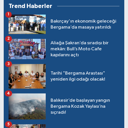
Trend Haberler
1
Bakırçay'ın ekonomik geleceği
Bergama’da masaya yatırıldı
2
Aliağa Şakran’da sıradışı bir
mekân: Bull’s Moto Cafe
kapılarını açtı
3
Tarihi "Bergama Arastası"
yeniden ilgi odağı olacak!
4
Balıkesir’de başlayan yangın
Bergama Kozak Yaylası’na
sıçradı!
5