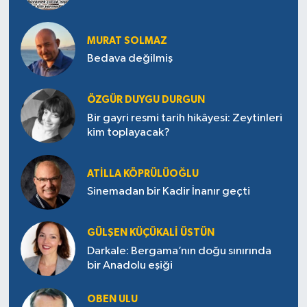
MURAT SOLMAZ
Bedava değilmiş
ÖZGÜR DUYGU DURGUN
Bir gayri resmi tarih hikâyesi: Zeytinleri
kim toplayacak?
ATILLA KÖPRÜLÜOĞLU
Sinemadan bir Kadir İnanır geçti
GÜLŞEN KÜÇÜKALI ÜSTÜN
Darkale: Bergama’nın doğu sınırında
bir Anadolu eşiği
OBEN ULU