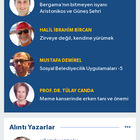
Bergama’nın bitmeyen isyanı:
Aristonikos ve Güneş Şehri
HALIL İBRAHIM BIRCAN
Zirveye değil, kendine yürümek
MUSTAFA DEMIREL
Sosyal Belediyecilik Uygulamaları -5
PROF. DR. TÜLAY CANDA
Meme kanserinde erken tanı ve önemi
Alıntı Yazarlar