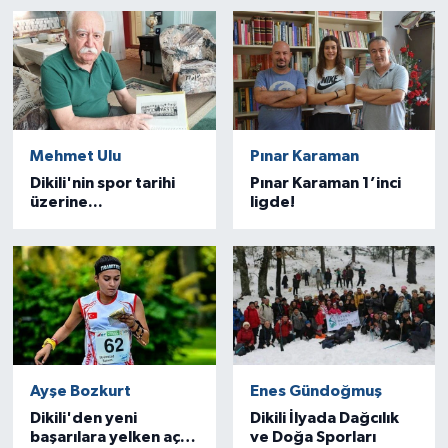
Mehmet Ulu
Pınar Karaman
Dikili'nin spor tarihi
Pınar Karaman 1’inci
üzerine...
ligde!
Ayşe Bozkurt
Enes Gündoğmuş
Dikili'den yeni
Dikili İlyada Dağcılık
başarılara yelken açan
ve Doğa Sporları