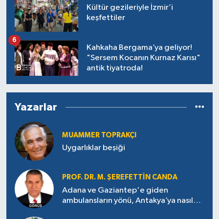
Kültür gezileriyle İzmir’i
keşfettiler
6
Kahkaha Bergama’ya geliyor!
"Sersem Kocanın Kurnaz Karısı"
antik tiyatroda!
Yazarlar
MUAMMER TOPRAKÇI
Uygarlıklar beşiği
PROF. DR. M. ŞEREFETTIN CANDA
Adana ve Gaziantep'e giden
ambulansların yönü, Antakya’ya nasıl
çevrildi?