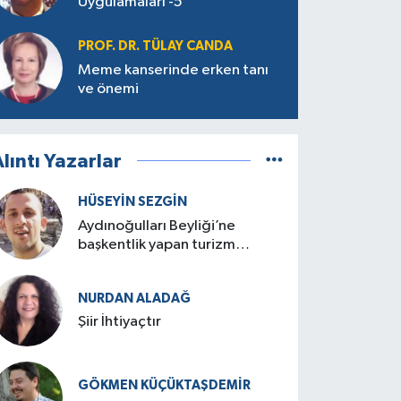
Uygulamaları -5
PROF. DR. TÜLAY CANDA
Meme kanserinde erken tanı
ve önemi
lıntı Yazarlar
HÜSEYIN SEZGIN
Aydınoğulları Beyliği’ne
başkentlik yapan turizm
cenneti: Birgi
NURDAN ALADAĞ
Şiir İhtiyaçtır
GÖKMEN KÜÇÜKTAŞDEMIR