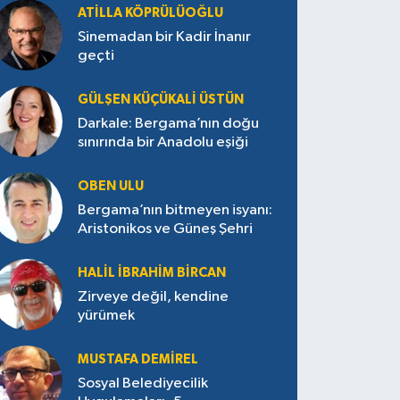
ATILLA KÖPRÜLÜOĞLU
Sinemadan bir Kadir İnanır
geçti
GÜLŞEN KÜÇÜKALI ÜSTÜN
Darkale: Bergama’nın doğu
sınırında bir Anadolu eşiği
OBEN ULU
Bergama’nın bitmeyen isyanı:
Aristonikos ve Güneş Şehri
HALIL İBRAHIM BIRCAN
Zirveye değil, kendine
yürümek
MUSTAFA DEMIREL
Sosyal Belediyecilik