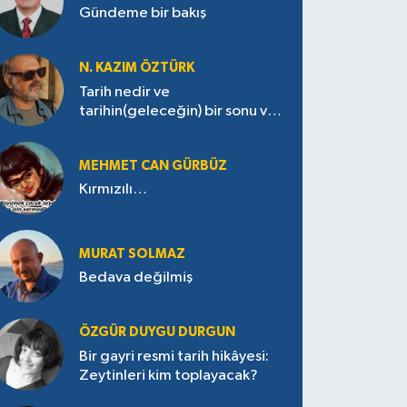
Gündeme bir bakış
N. KAZIM ÖZTÜRK
Tarih nedir ve
tarihin(geleceğin) bir sonu var
mı?
MEHMET CAN GÜRBÜZ
Kırmızılı…
MURAT SOLMAZ
Bedava değilmiş
ÖZGÜR DUYGU DURGUN
Bir gayri resmi tarih hikâyesi:
Zeytinleri kim toplayacak?