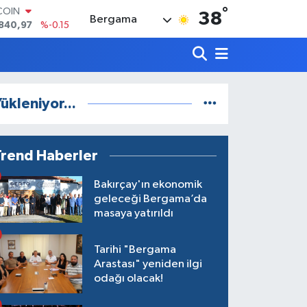
°
LAR
38
Bergama
7436
%0.18
RO
2510
%0.32
RLİN
4811
%0.38
M ALTIN
ükleniyor...
60.55
%0
T100
779
%-14
COIN
Trend Haberler
840,97
%-0.15
Bakırçay'ın ekonomik
geleceği Bergama’da
masaya yatırıldı
Tarihi "Bergama
Arastası" yeniden ilgi
odağı olacak!