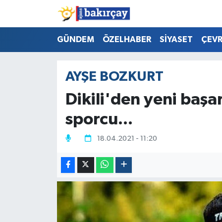
İzmir Nöbetçi Eczaneler
GÜNDEM
ÖZELHABER
SİYASET
ÇEV
İzmir Hava Durumu
AYŞE BOZKURT
İzmir Namaz Vakitleri
Dikili'den yeni başa
İzmir Trafik Yoğunluk Haritası
sporcu...
Süper Lig Puan Durumu ve Fikstür
18.04.2021 - 11:20
Tüm Manşetler
Son Dakika Haberleri
Haber Arşivi