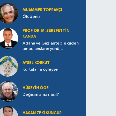
MUAMMER TOPRAKÇI
Ölüdeniz
PROF. DR. M. ŞEREFETTIN
CANDA
Adana ve Gaziantep'e giden
ambulansların yönü,
Antakya’ya nasıl çevrildi?
AYSEL KORKUT
Kurtulalım öyleyse
HÜSEYIN ÖGE
Değişim ama nasıl?
HASAN ZEKI SUNGUR