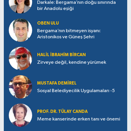
Darkale: Bergama’nın doğu sınırında
bir Anadolu eşiği
OBEN ULU
Bergama’nın bitmeyen isyanı:
Aristonikos ve Güneş Şehri
HALIL İBRAHIM BIRCAN
Zirveye değil, kendine yürümek
MUSTAFA DEMIREL
Sosyal Belediyecilik Uygulamaları -5
PROF. DR. TÜLAY CANDA
Meme kanserinde erken tanı ve önemi