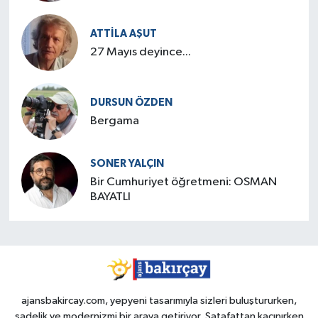
ATTILA AŞUT
27 Mayıs deyince...
DURSUN ÖZDEN
Bergama
SONER YALÇIN
Bir Cumhuriyet öğretmeni: OSMAN
BAYATLI
ajansbakircay.com, yepyeni tasarımıyla sizleri buluştururken,
sadelik ve modernizmi bir araya getiriyor. Şatafattan kaçınırken