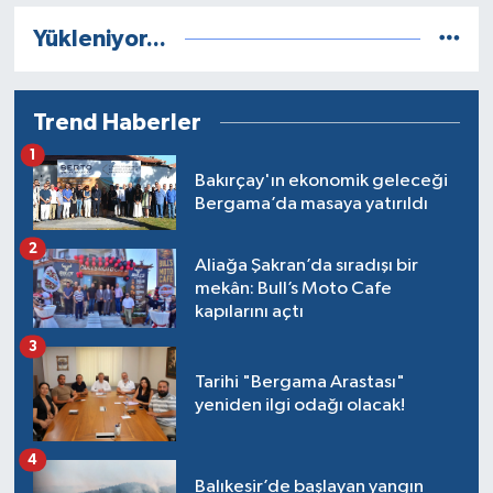
Yükleniyor...
Trend Haberler
1
Bakırçay'ın ekonomik geleceği
Bergama’da masaya yatırıldı
2
Aliağa Şakran’da sıradışı bir
mekân: Bull’s Moto Cafe
kapılarını açtı
3
Tarihi "Bergama Arastası"
yeniden ilgi odağı olacak!
4
Balıkesir’de başlayan yangın