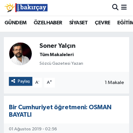
İzmir Nöbetçi Eczaneler
GÜNDEM
ÖZELHABER
SİYASET
ÇEVRE
EĞİTİ
İzmir Hava Durumu
Soner Yalçın
İzmir Namaz Vakitleri
Tüm Makaleleri
Sözcü Gazetesi Yazarı
İzmir Trafik Yoğunluk Haritası
Paylaş
-
+
1 Makale
A
A
Süper Lig Puan Durumu ve Fikstür
Tüm Manşetler
Bir Cumhuriyet öğretmeni: OSMAN
Son Dakika Haberleri
BAYATLI
Haber Arşivi
01 Ağustos 2019 - 02:56