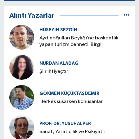
Alıntı Yazarlar
HÜSEYIN SEZGIN
Aydınoğulları Beyliği’ne başkentlik
yapan turizm cenneti: Birgi
NURDAN ALADAĞ
Şiir İhtiyaçtır
GÖKMEN KÜÇÜKTAŞDEMIR
Herkes susarken konuşanlar
PROF. DR. YUSUF ALPER
Sanat, Yaratıcılık ve Psikiyatri