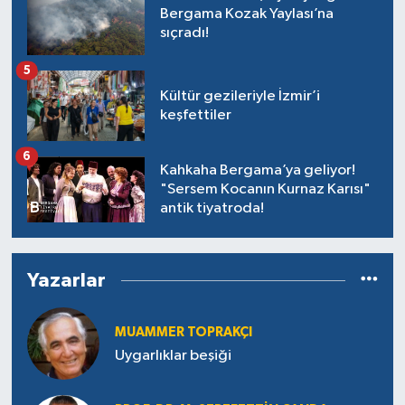
Bergama Kozak Yaylası’na
sıçradı!
5
Kültür gezileriyle İzmir’i
keşfettiler
6
Kahkaha Bergama’ya geliyor!
"Sersem Kocanın Kurnaz Karısı"
antik tiyatroda!
Yazarlar
MUAMMER TOPRAKÇI
Uygarlıklar beşiği