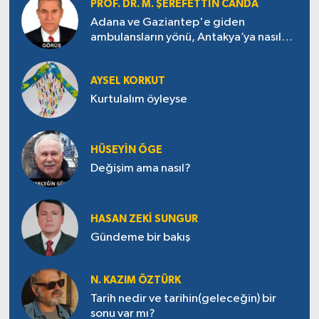
PROF. DR. M. ŞEREFETTIN CANDA
Adana ve Gaziantep'e giden
ambulansların yönü, Antakya’ya nasıl
çevrildi?
AYSEL KORKUT
Kurtulalım öyleyse
HÜSEYIN ÖGE
Değişim ama nasıl?
HASAN ZEKI SUNGUR
Gündeme bir bakış
N. KAZIM ÖZTÜRK
Tarih nedir ve tarihin(geleceğin) bir
sonu var mı?