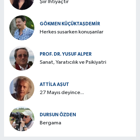
Şiir İhtiyaçtır
GÖKMEN KÜÇÜKTAŞDEMIR
Herkes susarken konuşanlar
PROF. DR. YUSUF ALPER
Sanat, Yaratıcılık ve Psikiyatri
ATTILA AŞUT
27 Mayıs deyince...
DURSUN ÖZDEN
Bergama