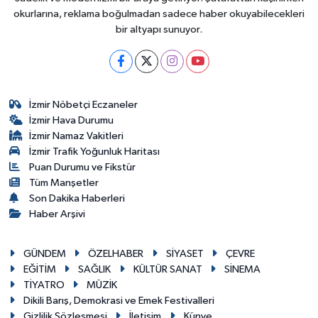
okurlarına, reklama boğulmadan sadece haber okuyabilecekleri
bir altyapı sunuyor.
İzmir Nöbetçi Eczaneler
İzmir Hava Durumu
İzmir Namaz Vakitleri
İzmir Trafik Yoğunluk Haritası
Puan Durumu ve Fikstür
Tüm Manşetler
Son Dakika Haberleri
Haber Arşivi
GÜNDEM
ÖZELHABER
SİYASET
ÇEVRE
EĞİTİM
SAĞLIK
KÜLTÜR SANAT
SİNEMA
TİYATRO
MÜZİK
Dikili Barış, Demokrasi ve Emek Festivalleri
Gizlilik Sözleşmesi
İletişim
Künye