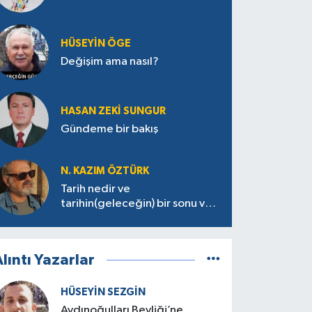
HÜSEYIN ÖGE
Değişim ama nasıl?
HASAN ZEKI SUNGUR
Gündeme bir bakış
N. KAZIM ÖZTÜRK
Tarih nedir ve
tarihin(geleceğin) bir sonu var
mı?
lıntı Yazarlar
HÜSEYIN SEZGIN
Aydınoğulları Beyliği’ne