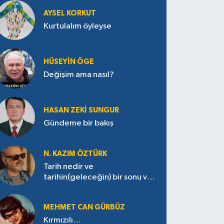
AYSEL KORKUT
Kurtulalım öyleyse
HÜSEYIN ÖGE
Değişim ama nasıl?
HASAN ZEKI SUNGUR
Gündeme bir bakış
N. KAZIM ÖZTÜRK
Tarih nedir ve
tarihin(geleceğin) bir sonu var
mı?
MEHMET CAN GÜRBÜZ
Kırmızılı…