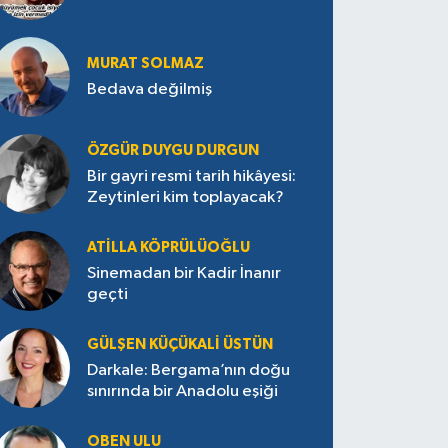
MURAT SOLMAZ
Bedava değilmiş
ÖZGÜR DUYGU DURGUN
Bir gayri resmi tarih hikâyesi:
Zeytinleri kim toplayacak?
ATILLA KÖPRÜLÜOĞLU
Sinemadan bir Kadir İnanır
geçti
GÜLŞEN KÜÇÜKALI ÜSTÜN
Darkale: Bergama’nın doğu
sınırında bir Anadolu eşiği
OBEN ULU