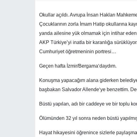
Okullar açıldı. Avrupa İnsan Hakları Mahkemes
Çocuklarının zorla İmam Hatip okullarına kayıt 
yanda ailesine yük olmamak için intihar eden
AKP Türkiye’yi inatla bir karanlığa sürüklüyor. 
Cumhuriyet öğretmeninin portresi…
Geçen hafta İzmir/Bergama‘daydım.
Konuşma yapacağım alana giderken belediyeni
başbakan Salvador Allende‘ye benzettim. Değ
Büstü yapılan, adı bir caddeye ve bir toplu kon
Ölümünden 32 yıl sonra neden büstü yapılmış
Hayat hikayesini öğrenince sizlerle paylaşma