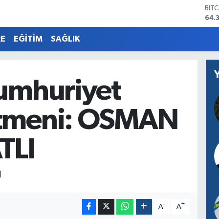
64.
DO
47,
EU
RE
EĞİTİM
SAĞLIK
55,
STE
64,
GRA
Cumhuriyet
657
BİS
13.
tmeni: OSMAN
TLI
N
-
+
A
A