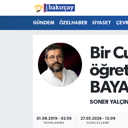
İzmir Nöbetçi Eczaneler
GÜNDEM
ÖZELHABER
SİYASET
ÇEV
İzmir Hava Durumu
Bir 
İzmir Namaz Vakitleri
öğre
İzmir Trafik Yoğunluk Haritası
Süper Lig Puan Durumu ve Fikstür
BAYA
Tüm Manşetler
SONER YALÇI
Son Dakika Haberleri
01.08.2019 - 02:56
27.05.2026 - 12:09
Haber Arşivi
YAYINLANMA
GÜNCELLEME