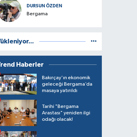
DURSUN ÖZDEN
Bergama
ükleniyor...
Trend Haberler
Bakırçay'ın ekonomik
geleceği Bergama’da
masaya yatırıldı
Tarihi "Bergama
Arastası" yeniden ilgi
odağı olacak!