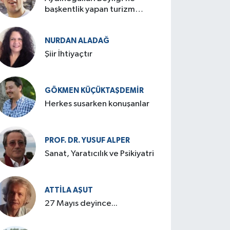
başkentlik yapan turizm
cenneti: Birgi
NURDAN ALADAĞ
Şiir İhtiyaçtır
GÖKMEN KÜÇÜKTAŞDEMIR
Herkes susarken konuşanlar
PROF. DR. YUSUF ALPER
Sanat, Yaratıcılık ve Psikiyatri
ATTILA AŞUT
27 Mayıs deyince...