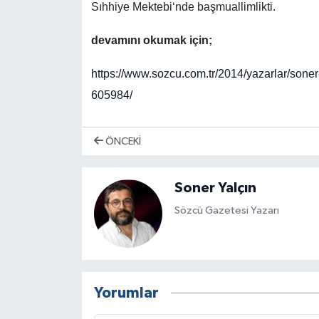
Sıhhiye Mektebi‘nde başmuallimlikti.
devamını okumak için;
https://www.sozcu.com.tr/2014/yazarlar/soner
605984/
ÖNCEKI
Soner Yalçın
Sözcü Gazetesi Yazarı
Yorumlar