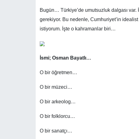
Bugün… Türkiye’de umutsuzluk dalgası var. İ
gerekiyor. Bu nedenle, Cumhuriyet’in idealist
istiyorum. İşte o kahramanlar biri…
İsmi; Osman Bayatlı…
O bir öğretmen…
O bir müzeci…
O bir arkeolog…
O bir folklorcu…
O bir sanatçı…