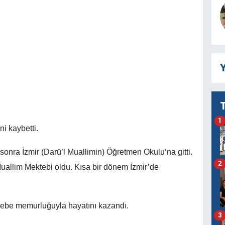
Y
1
i kaybetti.
sonra İzmir (Darü’l Muallimin) Öğretmen Okulu‘na gitti.
2
uallim Mektebi oldu. Kısa bir dönem İzmir’de
ebe memurluğuyla hayatını kazandı.
3