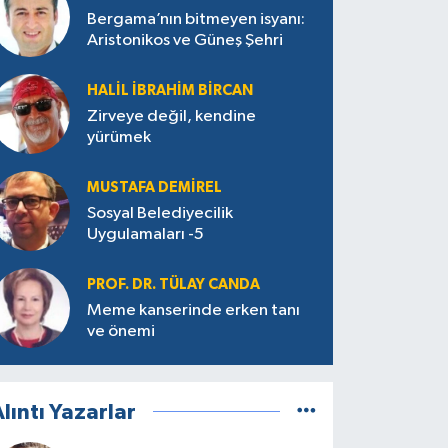
Bergama’nın bitmeyen isyanı:
Aristonikos ve Güneş Şehri
HALIL İBRAHIM BIRCAN
Zirveye değil, kendine
yürümek
MUSTAFA DEMIREL
Sosyal Belediyecilik
Uygulamaları -5
PROF. DR. TÜLAY CANDA
Meme kanserinde erken tanı
ve önemi
lıntı Yazarlar