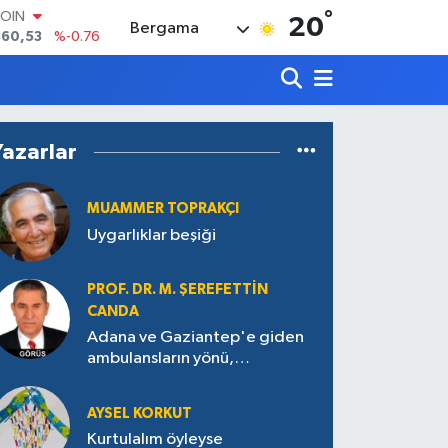
360,53
%-0.76
°
20
LAR
Bergama
7143
%0.16
RO
0317
%-0.02
RLİN
2463
%0.07
M ALTIN
Yazarlar
4.81
%1.44
T100
887
%64
MUAMMER TOPRAKÇI
Uygarlıklar beşiği
PROF. DR. M. ŞEREFETTIN
CANDA
Adana ve Gaziantep'e giden
ambulansların yönü,
Antakya’ya nasıl çevrildi?
AYSEL KORKUT
Kurtulalım öyleyse