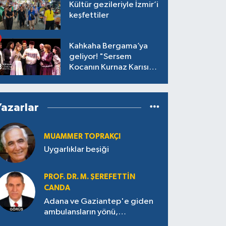
Kültür gezileriyle İzmir’i
keşfettiler
Kahkaha Bergama’ya
geliyor! "Sersem
Kocanın Kurnaz Karısı"
antik tiyatroda!
Yazarlar
MUAMMER TOPRAKÇI
Uygarlıklar beşiği
PROF. DR. M. ŞEREFETTIN
CANDA
Adana ve Gaziantep'e giden
ambulansların yönü,
Antakya’ya nasıl çevrildi?