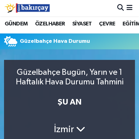
İzmir Nöbetçi Eczaneler
GÜNDEM
ÖZELHABER
SİYASET
ÇEVRE
EĞİTİ
İzmir Hava Durumu
Güzelbahçe Hava Durumu
İzmir Namaz Vakitleri
İzmir Trafik Yoğunluk Haritası
Güzelbahçe Bugün, Yarın ve 1
Haftalık Hava Durumu Tahmini
Süper Lig Puan Durumu ve Fikstür
ŞU AN
Tüm Manşetler
Son Dakika Haberleri
İzmir
Haber Arşivi