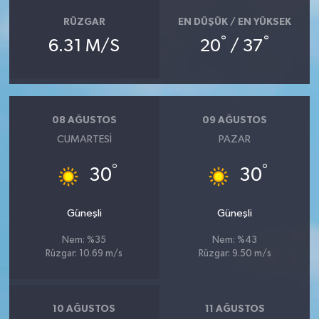
RÜZGAR
EN DÜŞÜK / EN YÜKSEK
°
°
6.31 M/S
20
/ 37
08 AĞUSTOS
09 AĞUSTOS
CUMARTESI
PAZAR
°
°
30
30
Güneşli
Güneşli
Nem: %35
Nem: %43
Rüzgar: 10.69 m/s
Rüzgar: 9.50 m/s
10 AĞUSTOS
11 AĞUSTOS