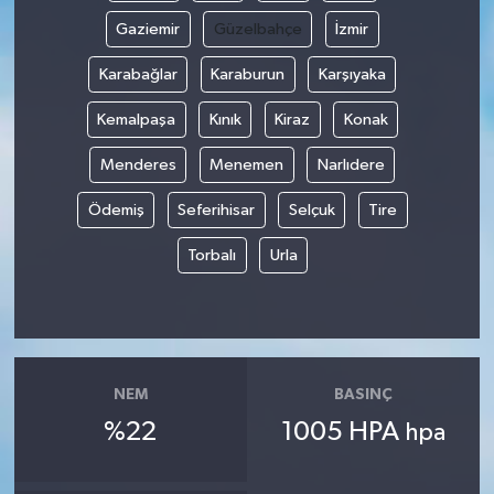
Gaziemir
Güzelbahçe
İzmir
Karabağlar
Karaburun
Karşıyaka
Kemalpaşa
Kınık
Kiraz
Konak
Menderes
Menemen
Narlıdere
Ödemiş
Seferihisar
Selçuk
Tire
Torbalı
Urla
NEM
BASINÇ
%22
1005 HPA
hpa