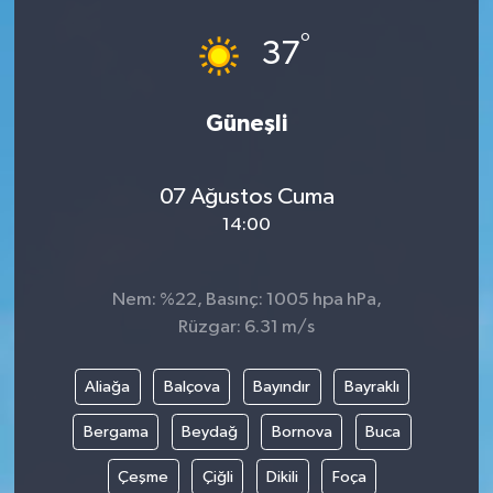
°
37
Güneşli
07 Ağustos Cuma
14:00
Nem: %22, Basınç: 1005 hpa hPa,
Rüzgar: 6.31 m/s
Aliağa
Balçova
Bayındır
Bayraklı
Bergama
Beydağ
Bornova
Buca
Çeşme
Çiğli
Dikili
Foça