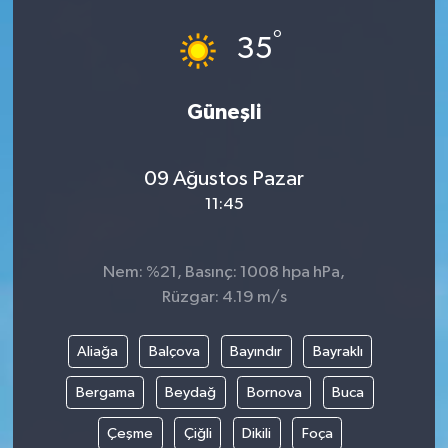
°
35
Güneşli
09 Ağustos Pazar
11:45
Nem: %21, Basınç: 1008 hpa hPa,
Rüzgar: 4.19 m/s
Aliağa
Balçova
Bayındır
Bayraklı
Bergama
Beydağ
Bornova
Buca
Çeşme
Çiğli
Dikili
Foça