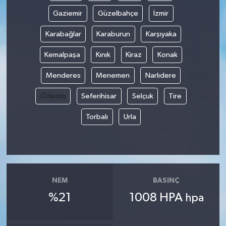
Gaziemir
Güzelbahçe
İzmir
Karabağlar
Karaburun
Karşıyaka
Kemalpaşa
Kınık
Kiraz
Konak
Menderes
Menemen
Narlıdere
Ödemiş
Seferihisar
Selçuk
Tire
Torbalı
Urla
NEM
BASINÇ
%21
1008 HPA
hpa