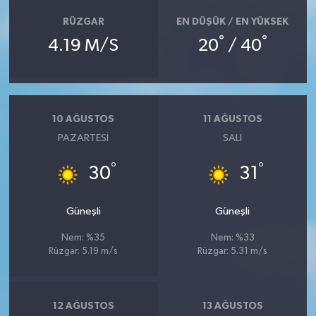
RÜZGAR
EN DÜŞÜK / EN YÜKSEK
°
°
4.19 M/S
20
/ 40
10 AĞUSTOS
11 AĞUSTOS
PAZARTESI
SALI
°
°
30
31
Güneşli
Güneşli
Nem: %35
Nem: %33
Rüzgar: 5.19 m/s
Rüzgar: 5.31 m/s
12 AĞUSTOS
13 AĞUSTOS