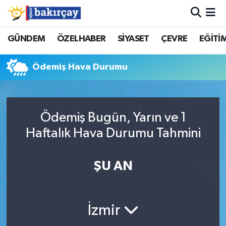
İzmir Nöbetçi Eczaneler
GÜNDEM
ÖZELHABER
SİYASET
ÇEVRE
EĞİTİ
İzmir Hava Durumu
Ödemiş Hava Durumu
İzmir Namaz Vakitleri
İzmir Trafik Yoğunluk Haritası
Ödemiş Bugün, Yarın ve 1
Haftalık Hava Durumu Tahmini
Süper Lig Puan Durumu ve Fikstür
ŞU AN
Tüm Manşetler
Son Dakika Haberleri
İzmir
Haber Arşivi