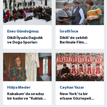
Enes Gündoğmuş
İsrafil İnce
Dikili İlyada Dağcılık
Dikili'de çekildi
ve Doğa Sporları
Berlinale Film
Festivali’nde aday
oldu..
Hülya Meder
Ceyhan Yazar
Kabakum'da sıradışı
New York'ta bir
bir kadın ve "Kuklalı
efsane Göztepeli...
Ev"