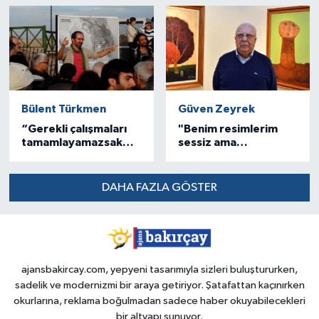
Bülent Türkmen
Güven Zeyrek
“Gerekli çalışmaları
"Benim resimlerim
tamamlayamazsak
sessiz ama
olumsuz sonuçlarla
konuşkandır"
karşılaşacağız”
DAHA FAZLA GÖSTER
ajansbakircay.com, yepyeni tasarımıyla sizleri buluştururken,
sadelik ve modernizmi bir araya getiriyor. Şatafattan kaçınırken
okurlarına, reklama boğulmadan sadece haber okuyabilecekleri
bir altyapı sunuyor.