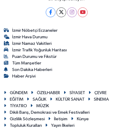
İzmir Nöbetçi Eczaneler
İzmir Hava Durumu
İzmir Namaz Vakitleri
İzmir Trafik Yoğunluk Haritası
Puan Durumu ve Fikstür
Tüm Manşetler
Son Dakika Haberleri
Haber Arşivi
GÜNDEM
ÖZELHABER
SİYASET
ÇEVRE
EĞİTİM
SAĞLIK
KÜLTÜR SANAT
SİNEMA
TİYATRO
MÜZİK
Dikili Barış, Demokrasi ve Emek Festivalleri
Gizlilik Sözleşmesi
İletişim
Künye
Topluluk Kuralları
Yayın İlkeleri