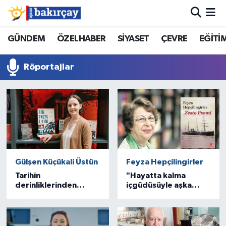
İzmir Nöbetçi Eczaneler
GÜNDEM
ÖZELHABER
SİYASET
ÇEVRE
EĞİTİ
İzmir Hava Durumu
Röportajlar
İzmir Namaz Vakitleri
İzmir Trafik Yoğunluk Haritası
Süper Lig Puan Durumu ve Fikstür
Gülşen Küçükali Üstün
Feyza Hepçilingirler
Tüm Manşetler
Tarihin
"Hayatta kalma
derinliklerinden
içgüdüsüyle aşka
Son Dakika Haberleri
bugüne: Gülşen
sarılanların öyküsü"
Küçükali Üstün
Haber Arşivi