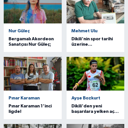
Nur Güleç
Mehmet Ulu
Bergamalı Akordeon
Dikili'nin spor tarihi
Sanatçısı Nur Güleç;
üzerine...
Pınar Karaman
Ayşe Bozkurt
Pınar Karaman 1’inci
Dikili'den yeni
ligde!
başarılara yelken açan
sporcu...