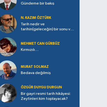
Gündeme bir bakış
N. KAZIM ÖZTÜRK
Tarih nedir ve
tarihin(geleceğin) bir sonu var
mı?
MEHMET CAN GÜRBÜZ
Kırmızılı…
MURAT SOLMAZ
Bedava değilmiş
ÖZGÜR DUYGU DURGUN
Bir gayri resmi tarih hikâyesi:
Zeytinleri kim toplayacak?