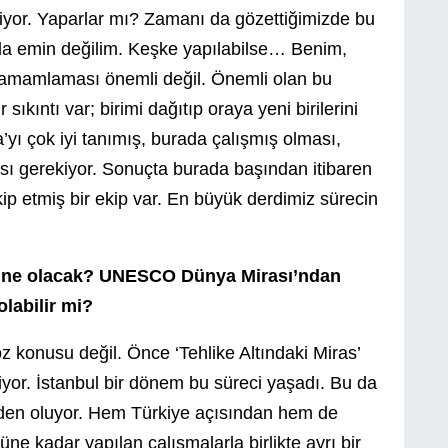
iyor. Yaparlar mı? Zamanı da gözettiğimizde bu
da emin değilim. Keşke yapılabilse… Benim,
 tamamlaması önemli değil. Önemli olan bu
sıkıntı var; birimi dağıtıp oraya yeni birilerini
a’yı çok iyi tanımış, burada çalışmış olması,
lması gerekiyor. Sonuçta burada başından itibaren
kip etmiş bir ekip var. En büyük derdimiz sürecin
sa ne olacak? UNESCO Dünya Mirası’ndan
labilir mi?
z konusu değil. Önce ‘Tehlike Altındaki Miras’
iyor. İstanbul bir dönem bu süreci yaşadı. Bu da
eden oluyor. Hem Türkiye açısından hem de
kadar yapılan çalışmalarla birlikte ayrı bir