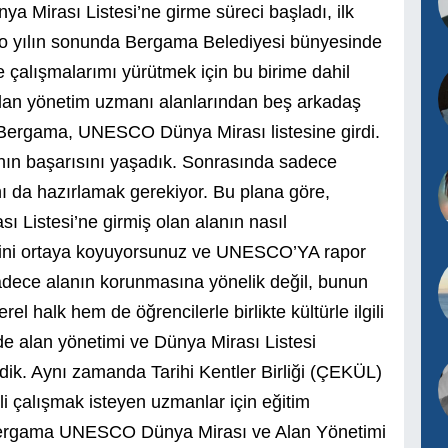
Mirası Listesi’ne girme süreci başladı, ilk
n o yılın sonunda Bergama Belediyesi bünyesinde
de çalışmalarımı yürütmek için bu birime dahil
 alan yönetim uzmanı alanlarından beş arkadaş
 Bergama, UNESCO Dünya Mirası listesine girdi.
ın başarısını yaşadık. Sonrasında sadece
nı da hazırlamak gerekiyor. Bu plana göre,
sı Listesi’ne girmiş olan alanın nasıl
eceğini ortaya koyuyorsunuz ve UNESCO’YA rapor
sadece alanın korunmasına yönelik değil, bunun
l halk hem de öğrencilerle birlikte kültürle ilgili
’de alan yönetimi ve Dünya Mirası Listesi
mdik. Aynı zamanda Tarihi Kentler Birliği (ÇEKÜL)
ili çalışmak isteyen uzmanlar için eğitim
Bergama UNESCO Dünya Mirası ve Alan Yönetimi