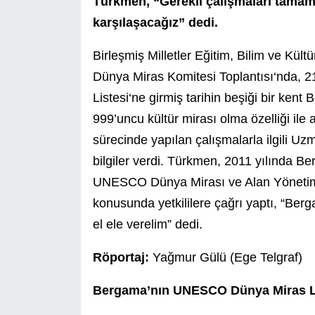
Türkmen, “Gerekli çalışmaları tama
karşılaşacağız” dedi.
Birleşmiş Milletler Eğitim, Bilim ve Kü
Dünya Miras Komitesi Toplantısı‘nda, 2
Listesi‘ne girmiş tarihin beşiği bir ke
999’uncu kültür mirası olma özelliği ile
sürecinde yapılan çalışmalarla ilgili U
bilgiler verdi. Türkmen, 2011 yılında 
UNESCO Dünya Mirası ve Alan Yönetimi B
konusunda yetkililere çağrı yaptı, “Berga
el ele verelim” dedi.
Röportaj:
Yağmur Gülü (Ege Telgraf)
Bergama’nın UNESCO Dünya Miras List