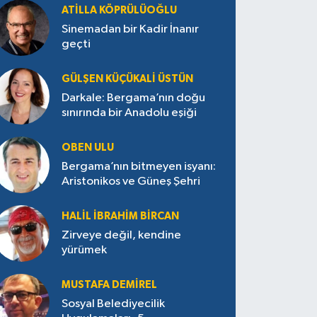
ATILLA KÖPRÜLÜOĞLU
Sinemadan bir Kadir İnanır
geçti
GÜLŞEN KÜÇÜKALI ÜSTÜN
Darkale: Bergama’nın doğu
sınırında bir Anadolu eşiği
OBEN ULU
Bergama’nın bitmeyen isyanı:
Aristonikos ve Güneş Şehri
HALIL İBRAHIM BIRCAN
Zirveye değil, kendine
yürümek
MUSTAFA DEMIREL
Sosyal Belediyecilik