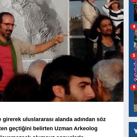
4
5
6
girerek uluslararası alanda adından söz
ten geçtiğini belirten Uzman Arkeolog