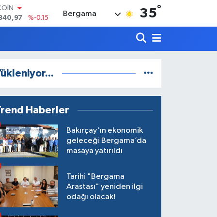
°
LAR
35
Bergama
7436
%0.18
RO
2510
%0.32
RLİN
4811
%0.38
M ALTIN
ükleniyor...
0.55
%0
T100
779
%-14
COIN
Trend Haberler
840,97
%-0.15
Bakırçay'ın ekonomik
geleceği Bergama’da
masaya yatırıldı
Tarihi "Bergama
Arastası" yeniden ilgi
odağı olacak!