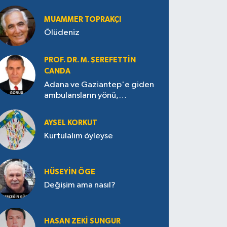
MUAMMER TOPRAKÇI
Ölüdeniz
PROF. DR. M. ŞEREFETTIN
CANDA
Adana ve Gaziantep'e giden
ambulansların yönü,
Antakya’ya nasıl çevrildi?
AYSEL KORKUT
Kurtulalım öyleyse
HÜSEYIN ÖGE
Değişim ama nasıl?
HASAN ZEKI SUNGUR