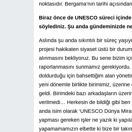
noktasıdır. Bergama’nın tarihi açısında
Biraz önce de UNESCO süreci içinde b
söylediniz. Şu anda gündeminizde ne
Aslında şu anda sıkıntılı bir süreç yaş
projesi hakikaten siyaset üstü bir durum
alınmasını bekliyoruz. Bu sene bizim içi
raporlanmasını sunmamız gerekiyordu. A
doldurduğu için bahsettiğim alan yöneti
yeni dönemle birlikte birimimiz, üzerin
geldi. Birimdeki bazı arkadaşların üzerine
verilmedi… Herkesin de bildiği gibi ben 
anda isim olarak ‘UNESCO Dünya Mirası 
yapması gereken işler ne yazık ki yapı
yapamamamızın elbette ki bize bir takı