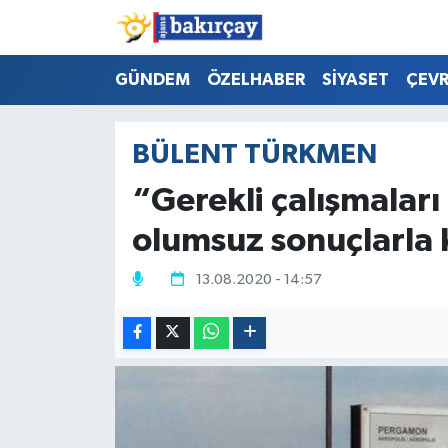
İzmir Nöbetçi Eczaneler
GÜNDEM
ÖZELHABER
SİYASET
ÇEV
İzmir Hava Durumu
BÜLENT TÜRKMEN
İzmir Namaz Vakitleri
“Gerekli çalışmala
İzmir Trafik Yoğunluk Haritası
olumsuz sonuçlarla 
Süper Lig Puan Durumu ve Fikstür
13.08.2020 - 14:57
Tüm Manşetler
Son Dakika Haberleri
Haber Arşivi