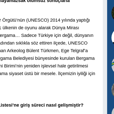
mlayamazsak olumsuz sonuçlarla
ltür Örgütü’nün (UNESCO) 2014 yılında yaptığı
1 ülkenin de oyunu alarak Dünya Mirası
nt Bergama… Sadece Türkiye için değil, dünyanın
 adından sıklıkla söz ettiren ilçede, UNESCO
zman Arkeolog Bülent Türkmen, Ege Telgraf’a
Bergama Belediyesi bünyesinde kurulan Bergama
irimi’nin yeniden işlevsel hale getirilmesi
ma siyaset üstü bir mesele. İlçemizin iyiliği için
esi’ne giriş süreci nasıl gelişmiştir?