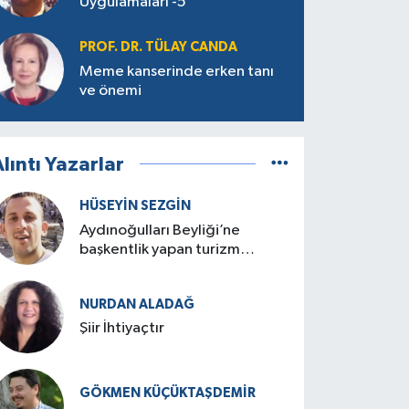
Uygulamaları -5
PROF. DR. TÜLAY CANDA
Meme kanserinde erken tanı
ve önemi
lıntı Yazarlar
HÜSEYIN SEZGIN
Aydınoğulları Beyliği’ne
başkentlik yapan turizm
cenneti: Birgi
NURDAN ALADAĞ
Şiir İhtiyaçtır
GÖKMEN KÜÇÜKTAŞDEMIR