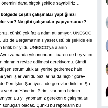
n önemini daha birçok şekilde sayabiliriz…
ölgede çeşitli çalışmalar yaptığınızı
ler var? Ne gibi çalışmalar yapıyorsunuz?
ıyoruz, çünkü çok fazla adım atılamıyor. UNESCO
. Biz de Bergama’nın siyaset üstü bir şekilde ele
n kritik bir yıldı, UNESCO’ya alanın
ynı zamanda yılsonundan itibaren de beş yılını
m planının revize edilmesi gerekiyordu. Şimdi
e düşen sorumlulukları yerine getiremez hale
 yeni işler verildi, bazılarına da hiçbir görev
de Fen İşleri Şantiyesi’nde görevlendirildim. Şu
ve Alan Yönetimi Birimi’ var ama birimin
lamıyor. Bu yıl yapmamız gereken o çalışmaları
m sonuçları olacak. Çünkü bu raporların bu