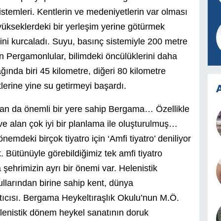
istemleri. Kentlerin ve medeniyetlerin var olması
yükseklerdeki bir yerleşim yerine götürmek
hnini kurcaladı. Suyu, basınç sistemiyle 200 metre
 Pergamonlular, bilimdeki öncülüklerini daha
ğında biri 45 kilometre, diğeri 80 kilometre
lerine yine su getirmeyi başardı.
A
an da önemli bir yere sahip Bergama… Özellikle
ve alan çok iyi bir planlama ile oluşturulmuş…
nemdeki birçok tiyatro için ‘Amfi tiyatro’ deniliyor
 Bütünüyle görebildiğimiz tek amfi tiyatro
şehrimizin ayrı bir önemi var. Helenistik
llarından birine sahip kent, dünya
tıcısı. Bergama Heykeltıraşlık Okulu’nun M.Ö.
Helenistik dönem heykel sanatının doruk