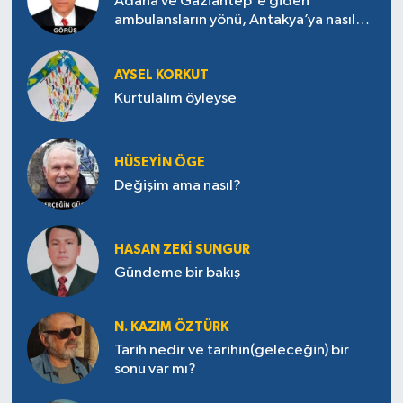
Adana ve Gaziantep'e giden
ambulansların yönü, Antakya’ya nasıl
çevrildi?
AYSEL KORKUT
Kurtulalım öyleyse
HÜSEYIN ÖGE
Değişim ama nasıl?
HASAN ZEKI SUNGUR
Gündeme bir bakış
N. KAZIM ÖZTÜRK
Tarih nedir ve tarihin(geleceğin) bir
sonu var mı?