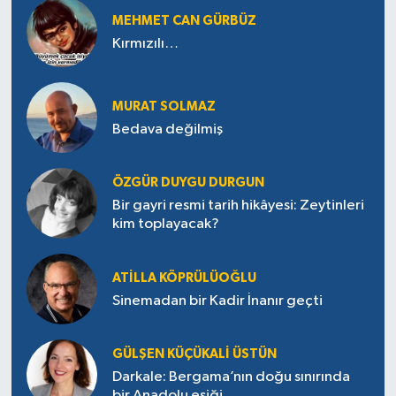
MEHMET CAN GÜRBÜZ
Kırmızılı…
MURAT SOLMAZ
Bedava değilmiş
ÖZGÜR DUYGU DURGUN
Bir gayri resmi tarih hikâyesi: Zeytinleri
kim toplayacak?
ATILLA KÖPRÜLÜOĞLU
Sinemadan bir Kadir İnanır geçti
GÜLŞEN KÜÇÜKALI ÜSTÜN
Darkale: Bergama’nın doğu sınırında
bir Anadolu eşiği