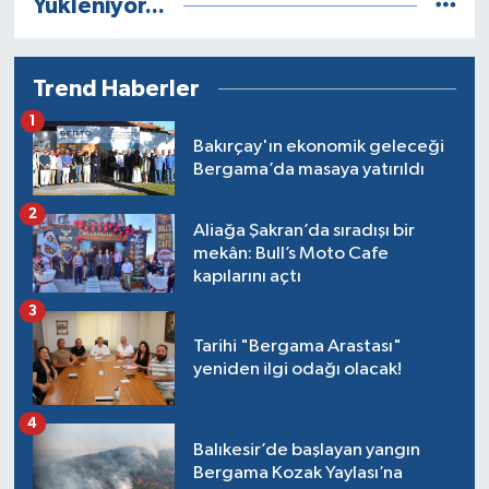
Yükleniyor...
Trend Haberler
1
Bakırçay'ın ekonomik geleceği
Bergama’da masaya yatırıldı
2
Aliağa Şakran’da sıradışı bir
mekân: Bull’s Moto Cafe
kapılarını açtı
3
Tarihi "Bergama Arastası"
yeniden ilgi odağı olacak!
4
Balıkesir’de başlayan yangın
Bergama Kozak Yaylası’na