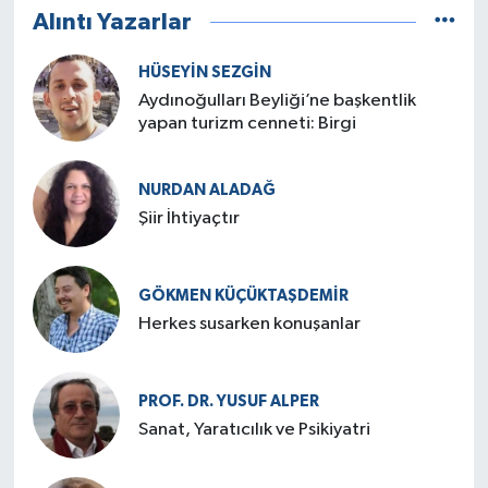
Alıntı Yazarlar
HÜSEYIN SEZGIN
Aydınoğulları Beyliği’ne başkentlik
yapan turizm cenneti: Birgi
NURDAN ALADAĞ
Şiir İhtiyaçtır
GÖKMEN KÜÇÜKTAŞDEMIR
Herkes susarken konuşanlar
PROF. DR. YUSUF ALPER
Sanat, Yaratıcılık ve Psikiyatri