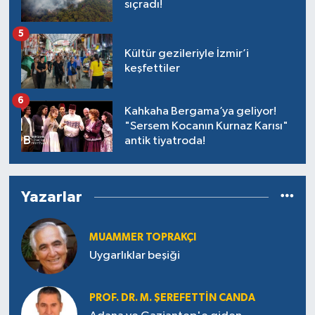
sıçradı!
5
Kültür gezileriyle İzmir’i
keşfettiler
6
Kahkaha Bergama’ya geliyor!
"Sersem Kocanın Kurnaz Karısı"
antik tiyatroda!
Yazarlar
MUAMMER TOPRAKÇI
Uygarlıklar beşiği
PROF. DR. M. ŞEREFETTIN CANDA