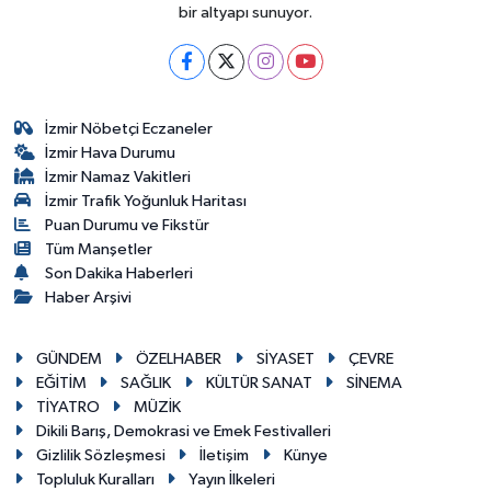
bir altyapı sunuyor.
İzmir Nöbetçi Eczaneler
İzmir Hava Durumu
İzmir Namaz Vakitleri
İzmir Trafik Yoğunluk Haritası
Puan Durumu ve Fikstür
Tüm Manşetler
Son Dakika Haberleri
Haber Arşivi
GÜNDEM
ÖZELHABER
SİYASET
ÇEVRE
EĞİTİM
SAĞLIK
KÜLTÜR SANAT
SİNEMA
TİYATRO
MÜZİK
Dikili Barış, Demokrasi ve Emek Festivalleri
Gizlilik Sözleşmesi
İletişim
Künye
Topluluk Kuralları
Yayın İlkeleri