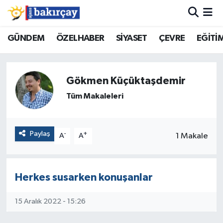
İzmir Nöbetçi Eczaneler
GÜNDEM
ÖZELHABER
SİYASET
ÇEVRE
EĞİTİ
İzmir Hava Durumu
Gökmen Küçüktaşdemir
İzmir Namaz Vakitleri
Tüm Makaleleri
İzmir Trafik Yoğunluk Haritası
Paylaş
-
+
1 Makale
A
A
Süper Lig Puan Durumu ve Fikstür
Tüm Manşetler
Herkes susarken konuşanlar
Son Dakika Haberleri
15 Aralık 2022 - 15:26
Haber Arşivi