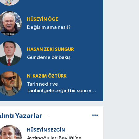
HÜSEYIN ÖGE
Değişim ama nasıl?
HASAN ZEKI SUNGUR
Gündeme bir bakış
N. KAZIM ÖZTÜRK
Tarih nedir ve
tarihin(geleceğin) bir sonu var
mı?
lıntı Yazarlar
HÜSEYIN SEZGIN
Aydınoğulları Beyliği’ne