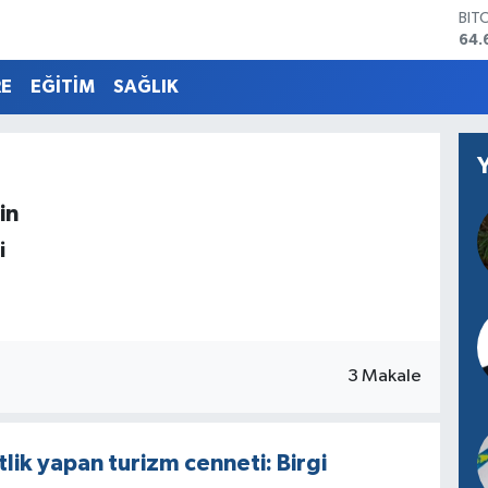
64.
DO
47,
EU
RE
EĞİTİM
SAĞLIK
55,
STE
64,
GRA
651
BİS
in
13.
i
3 Makale
lik yapan turizm cenneti: Birgi