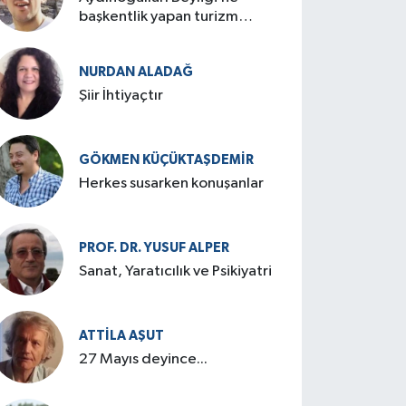
başkentlik yapan turizm
cenneti: Birgi
NURDAN ALADAĞ
Şiir İhtiyaçtır
GÖKMEN KÜÇÜKTAŞDEMIR
Herkes susarken konuşanlar
PROF. DR. YUSUF ALPER
Sanat, Yaratıcılık ve Psikiyatri
ATTILA AŞUT
27 Mayıs deyince...