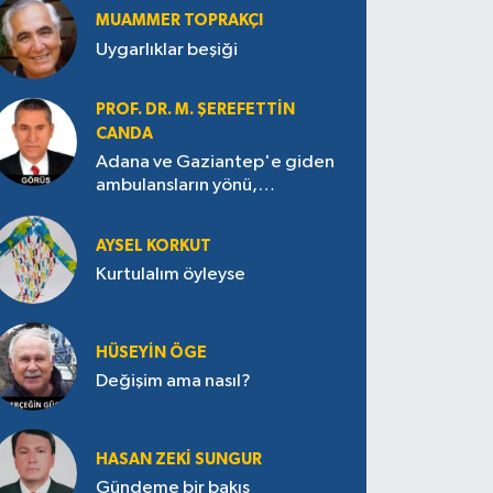
MUAMMER TOPRAKÇI
Uygarlıklar beşiği
PROF. DR. M. ŞEREFETTIN
CANDA
Adana ve Gaziantep'e giden
ambulansların yönü,
Antakya’ya nasıl çevrildi?
AYSEL KORKUT
Kurtulalım öyleyse
HÜSEYIN ÖGE
Değişim ama nasıl?
HASAN ZEKI SUNGUR
Gündeme bir bakış