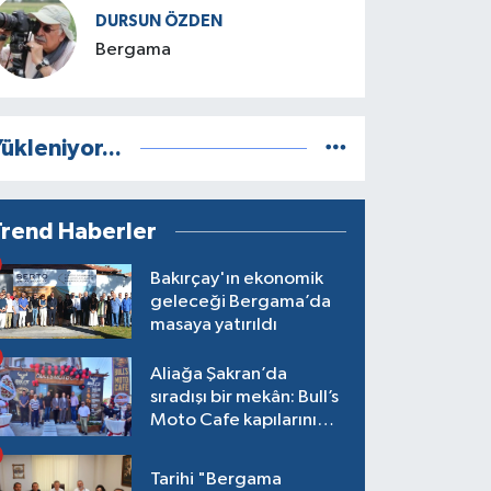
DURSUN ÖZDEN
Bergama
ükleniyor...
Trend Haberler
Bakırçay'ın ekonomik
geleceği Bergama’da
masaya yatırıldı
Aliağa Şakran’da
sıradışı bir mekân: Bull’s
Moto Cafe kapılarını
açtı
Tarihi "Bergama