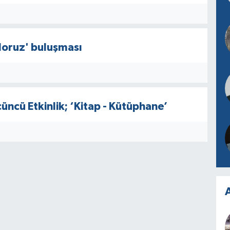
Noruz' buluşması
üncü Etkinlik; ‘Kitap - Kütüphane’
A