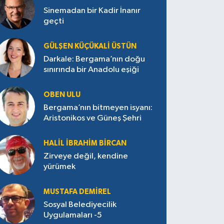
Sinemadan bir Kadir İnanır
geçti
GÜLŞEN KÜÇÜKALI ÜSTÜN
Darkale: Bergama’nın doğu
sınırında bir Anadolu eşiği
OBEN ULU
Bergama’nın bitmeyen isyanı:
Aristonikos ve Güneş Şehri
HALIL İBRAHIM BIRCAN
Zirveye değil, kendine
yürümek
MUSTAFA DEMIREL
Sosyal Belediyecilik
Uygulamaları -5