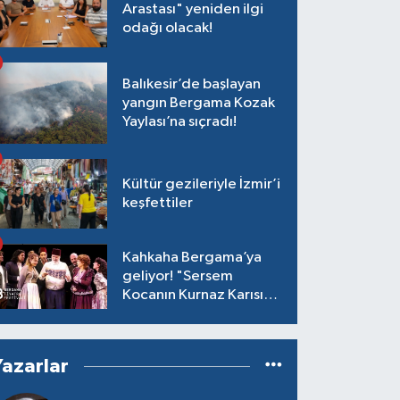
Arastası" yeniden ilgi
odağı olacak!
Balıkesir’de başlayan
yangın Bergama Kozak
Yaylası’na sıçradı!
Kültür gezileriyle İzmir’i
keşfettiler
Kahkaha Bergama’ya
geliyor! "Sersem
Kocanın Kurnaz Karısı"
antik tiyatroda!
Yazarlar