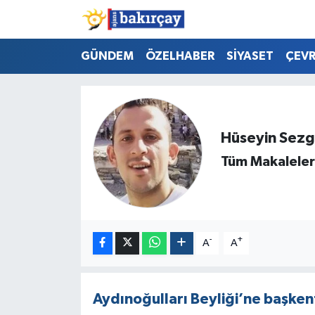
İzmir Nöbetçi Eczaneler
GÜNDEM
ÖZELHABER
SİYASET
ÇEV
İzmir Hava Durumu
İzmir Namaz Vakitleri
Hüseyin Sezg
Tüm Makaleler
İzmir Trafik Yoğunluk Haritası
Süper Lig Puan Durumu ve Fikstür
Tüm Manşetler
-
+
A
A
Son Dakika Haberleri
Aydınoğulları Beyliği’ne başkent
Haber Arşivi