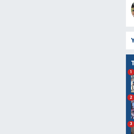
Y
1
2
3