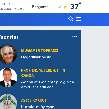
602,05
%0.69
°
37
LAR
Bergama
5986
%0.06
RO
0700
%0.1
RLİN
2438
%0.21
M ALTIN
Yazarlar
8.23
%0.39
T100
768
%48
MUAMMER TOPRAKÇI
Uygarlıklar beşiği
PROF. DR. M. ŞEREFETTIN
CANDA
Adana ve Gaziantep'e giden
ambulansların yönü,
Antakya’ya nasıl çevrildi?
AYSEL KORKUT
Kurtulalım öyleyse