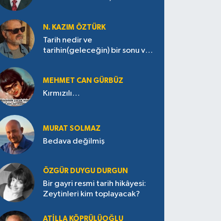
N. KAZIM ÖZTÜRK
Tarih nedir ve
tarihin(geleceğin) bir sonu var
mı?
MEHMET CAN GÜRBÜZ
Kırmızılı…
MURAT SOLMAZ
Bedava değilmiş
ÖZGÜR DUYGU DURGUN
Bir gayri resmi tarih hikâyesi:
Zeytinleri kim toplayacak?
ATILLA KÖPRÜLÜOĞLU