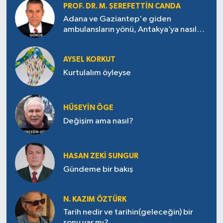
PROF. DR. M. ŞEREFETTIN CANDA
Adana ve Gaziantep'e giden
ambulansların yönü, Antakya’ya nasıl
çevrildi?
AYSEL KORKUT
Kurtulalım öyleyse
HÜSEYIN ÖGE
Değişim ama nasıl?
HASAN ZEKI SUNGUR
Gündeme bir bakış
N. KAZIM ÖZTÜRK
Tarih nedir ve tarihin(geleceğin) bir
sonu var mı?