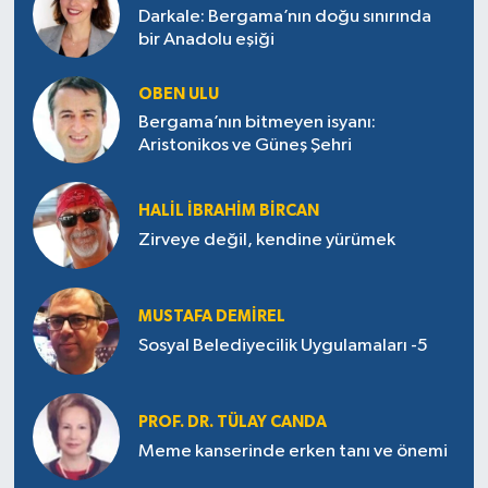
Darkale: Bergama’nın doğu sınırında
bir Anadolu eşiği
OBEN ULU
Bergama’nın bitmeyen isyanı:
Aristonikos ve Güneş Şehri
HALIL İBRAHIM BIRCAN
Zirveye değil, kendine yürümek
MUSTAFA DEMIREL
Sosyal Belediyecilik Uygulamaları -5
PROF. DR. TÜLAY CANDA
Meme kanserinde erken tanı ve önemi