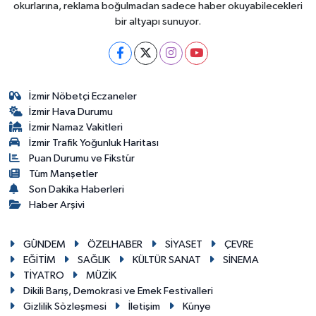
okurlarına, reklama boğulmadan sadece haber okuyabilecekleri
bir altyapı sunuyor.
İzmir Nöbetçi Eczaneler
İzmir Hava Durumu
İzmir Namaz Vakitleri
İzmir Trafik Yoğunluk Haritası
Puan Durumu ve Fikstür
Tüm Manşetler
Son Dakika Haberleri
Haber Arşivi
GÜNDEM
ÖZELHABER
SİYASET
ÇEVRE
EĞİTİM
SAĞLIK
KÜLTÜR SANAT
SİNEMA
TİYATRO
MÜZİK
Dikili Barış, Demokrasi ve Emek Festivalleri
Gizlilik Sözleşmesi
İletişim
Künye