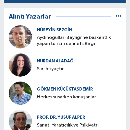
Alıntı Yazarlar
HÜSEYIN SEZGIN
Aydınoğulları Beyliği’ne başkentlik
yapan turizm cenneti: Birgi
NURDAN ALADAĞ
Şiir İhtiyaçtır
GÖKMEN KÜÇÜKTAŞDEMIR
Herkes susarken konuşanlar
PROF. DR. YUSUF ALPER
Sanat, Yaratıcılık ve Psikiyatri