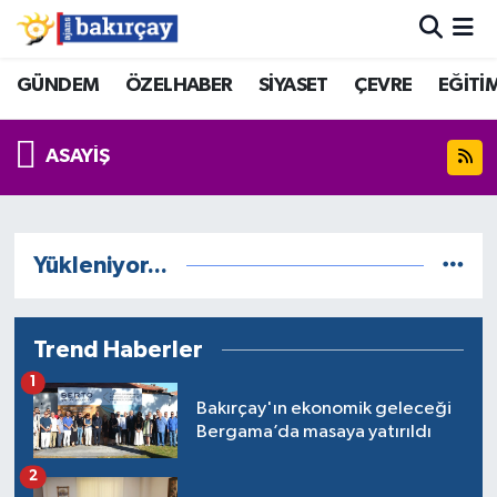
İzmir Nöbetçi Eczaneler
GÜNDEM
ÖZELHABER
SİYASET
ÇEVRE
EĞİTİ
İzmir Hava Durumu
ASAYİŞ
İzmir Namaz Vakitleri
İzmir Trafik Yoğunluk Haritası
Yükleniyor...
Süper Lig Puan Durumu ve Fikstür
Trend Haberler
Tüm Manşetler
1
Bakırçay'ın ekonomik geleceği
Son Dakika Haberleri
Bergama’da masaya yatırıldı
2
Haber Arşivi