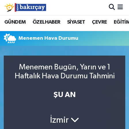
İzmir Nöbetçi Eczaneler
GÜNDEM
ÖZELHABER
SİYASET
ÇEVRE
EĞİTİ
İzmir Hava Durumu
Menemen Hava Durumu
İzmir Namaz Vakitleri
İzmir Trafik Yoğunluk Haritası
Menemen Bugün, Yarın ve 1
Haftalık Hava Durumu Tahmini
Süper Lig Puan Durumu ve Fikstür
ŞU AN
Tüm Manşetler
Son Dakika Haberleri
İzmir
Haber Arşivi