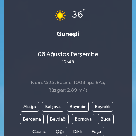
°
36
Güneşli
06 Ağustos Perşembe
12:45
Nem: %25, Basınç: 1008 hpa hPa,
Rüzgar: 2.89 m/s
Aliağa
Balçova
Bayındır
Bayraklı
Bergama
Beydağ
Bornova
Buca
Çeşme
Çiğli
Dikili
Foça