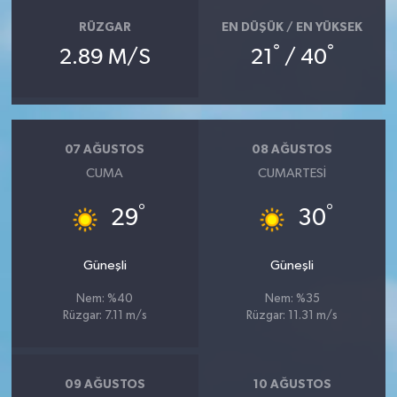
RÜZGAR
EN DÜŞÜK / EN YÜKSEK
°
°
2.89 M/S
21
/ 40
07 AĞUSTOS
08 AĞUSTOS
CUMA
CUMARTESI
°
°
29
30
Güneşli
Güneşli
Nem: %40
Nem: %35
Rüzgar: 7.11 m/s
Rüzgar: 11.31 m/s
09 AĞUSTOS
10 AĞUSTOS