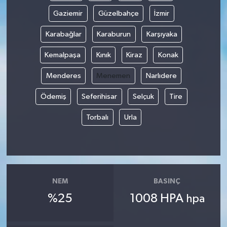
Gaziemir
Güzelbahçe
İzmir
Karabağlar
Karaburun
Karşıyaka
Kemalpaşa
Kınık
Kiraz
Konak
Menderes
Menemen
Narlıdere
Ödemiş
Seferihisar
Selçuk
Tire
Torbalı
Urla
NEM
BASINÇ
%25
1008 HPA
hpa