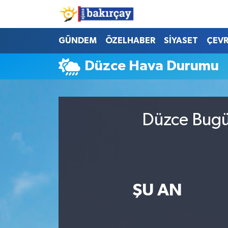
İzmir Nöbetçi Eczaneler
GÜNDEM
ÖZELHABER
SİYASET
ÇEV
Düzce Hava Durumu
İzmir Hava Durumu
İzmir Namaz Vakitleri
Düzce Bugün
İzmir Trafik Yoğunluk Haritası
Süper Lig Puan Durumu ve Fikstür
Tüm Manşetler
ŞU AN
Son Dakika Haberleri
Haber Arşivi