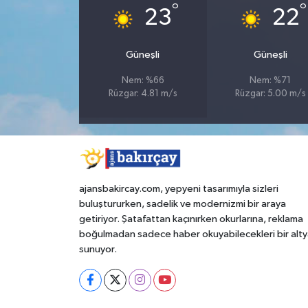
°
°
23
22
Güneşli
Güneşli
Nem: %66
Nem: %71
Rüzgar: 4.81 m/s
Rüzgar: 5.00 m/s
ajansbakircay.com, yepyeni tasarımıyla sizleri
buluştururken, sadelik ve modernizmi bir araya
getiriyor. Şatafattan kaçınırken okurlarına, reklama
boğulmadan sadece haber okuyabilecekleri bir alty
sunuyor.