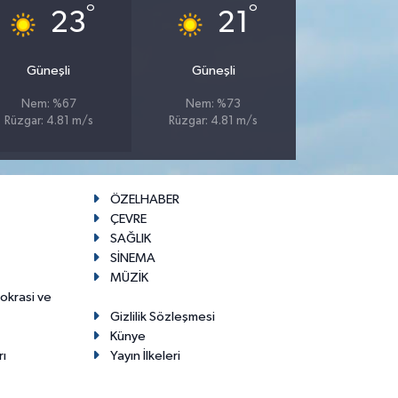
°
°
23
21
Güneşli
Güneşli
Nem: %67
Nem: %73
Rüzgar: 4.81 m/s
Rüzgar: 4.81 m/s
ÖZELHABER
ÇEVRE
SAĞLIK
SİNEMA
MÜZİK
mokrasi ve
Gizlilik Sözleşmesi
Künye
rı
Yayın İlkeleri