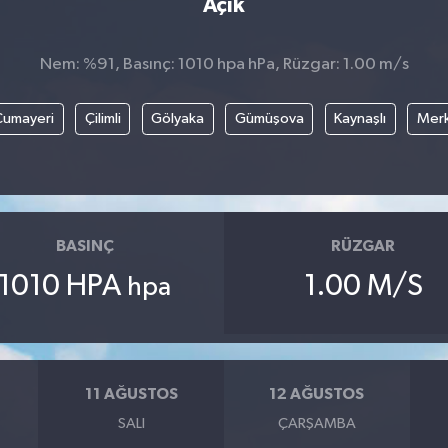
Açık
Nem: %91, Basınç: 1010 hpa hPa, Rüzgar: 1.00 m/s
Cumayeri
Çilimli
Gölyaka
Gümüşova
Kaynaşlı
Mer
BASINÇ
RÜZGAR
1010 HPA
1.00 M/S
hpa
11 AĞUSTOS
12 AĞUSTOS
SALI
ÇARŞAMBA