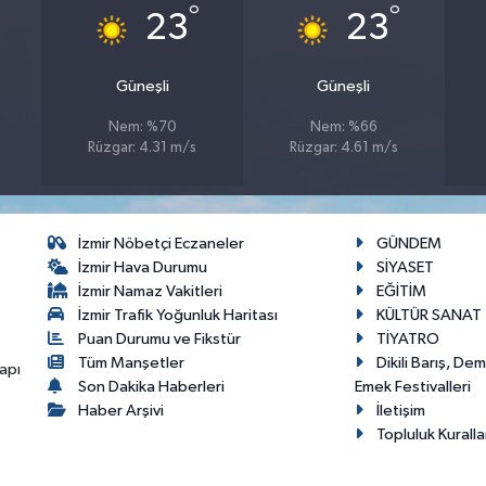
°
°
23
23
Güneşli
Güneşli
Nem: %70
Nem: %66
Rüzgar: 4.31 m/s
Rüzgar: 4.61 m/s
İzmir Nöbetçi Eczaneler
GÜNDEM
İzmir Hava Durumu
SİYASET
İzmir Namaz Vakitleri
EĞİTİM
İzmir Trafik Yoğunluk Haritası
KÜLTÜR SANAT
Puan Durumu ve Fikstür
TİYATRO
Tüm Manşetler
Dikili Barış, De
apı
Son Dakika Haberleri
Emek Festivalleri
Haber Arşivi
İletişim
Topluluk Kuralla