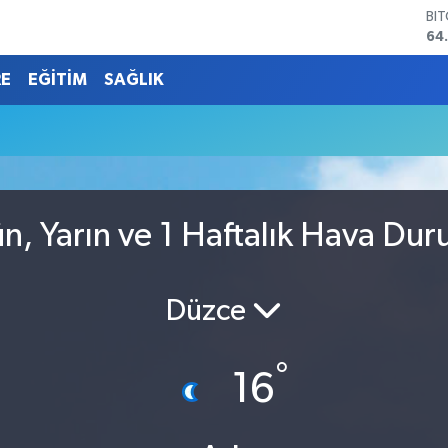
BI
64
DO
47
RE
EĞİTİM
SAĞLIK
EU
55
ST
64
GR
66
Bİ
, Yarın ve 1 Haftalık Hava Du
13
Düzce
°
16