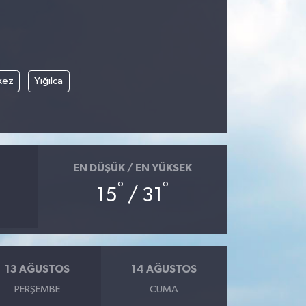
kez
Yığılca
EN DÜŞÜK / EN YÜKSEK
°
°
15
/ 31
13 AĞUSTOS
14 AĞUSTOS
PERŞEMBE
CUMA