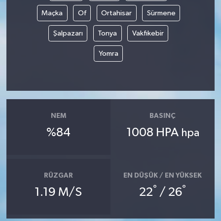
Maçka
Of
Ortahisar
Sürmene
Şalpazarı
Tonya
Vakfıkebir
Yomra
NEM
BASINÇ
%84
1008 HPA
hpa
RÜZGAR
EN DÜŞÜK / EN YÜKSEK
°
°
1.19 M/S
22
/ 26