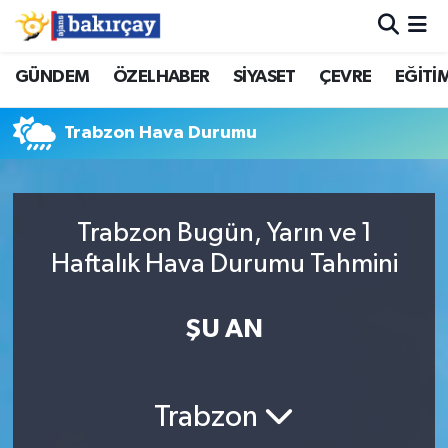
İzmir Nöbetçi Eczaneler
GÜNDEM
ÖZELHABER
SİYASET
ÇEVRE
EĞİTİ
İzmir Hava Durumu
Trabzon Hava Durumu
İzmir Namaz Vakitleri
İzmir Trafik Yoğunluk Haritası
Trabzon Bugün, Yarın ve 1
Haftalık Hava Durumu Tahmini
Süper Lig Puan Durumu ve Fikstür
ŞU AN
Tüm Manşetler
Son Dakika Haberleri
Trabzon
Haber Arşivi