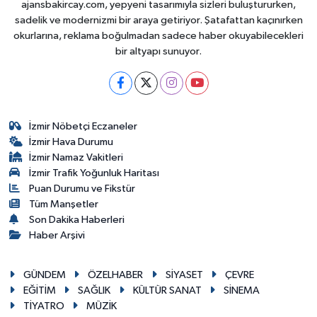
ajansbakircay.com, yepyeni tasarımıyla sizleri buluştururken,
sadelik ve modernizmi bir araya getiriyor. Şatafattan kaçınırken
okurlarına, reklama boğulmadan sadece haber okuyabilecekleri
bir altyapı sunuyor.
İzmir Nöbetçi Eczaneler
İzmir Hava Durumu
İzmir Namaz Vakitleri
İzmir Trafik Yoğunluk Haritası
Puan Durumu ve Fikstür
Tüm Manşetler
Son Dakika Haberleri
Haber Arşivi
GÜNDEM
ÖZELHABER
SİYASET
ÇEVRE
EĞİTİM
SAĞLIK
KÜLTÜR SANAT
SİNEMA
TİYATRO
MÜZİK