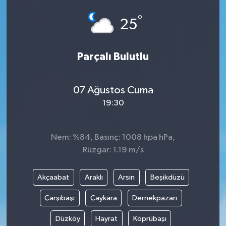
°
25
Parçalı Bulutlu
07 Ağustos Cuma
19:30
Nem: %84, Basınç: 1008 hpa hPa,
Rüzgar: 1.19 m/s
Akçaabat
Araklı
Arsin
Beşikdüzü
Çarşıbaşı
Çaykara
Dernekpazarı
Düzköy
Hayrat
Köprübaşı