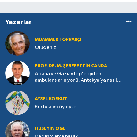
Yazarlar
MUAMMER TOPRAKÇI
Ölüdeniz
PROF. DR. M. ŞEREFETTIN CANDA
Adana ve Gaziantep'e giden
ambulansların yönü, Antakya’ya nasıl
çevrildi?
AYSEL KORKUT
Kurtulalım öyleyse
HÜSEYIN ÖGE
Değişim ama nasıl?