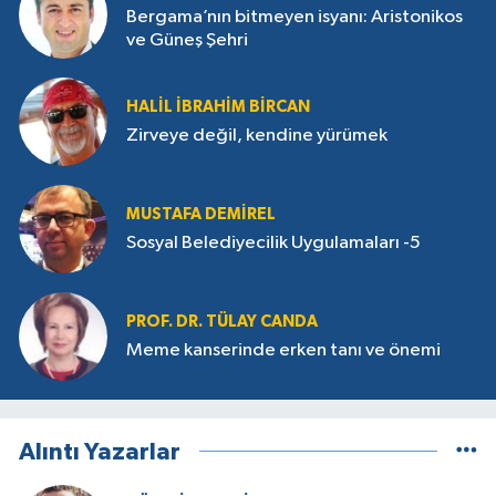
Bergama’nın bitmeyen isyanı: Aristonikos
ve Güneş Şehri
HALIL İBRAHIM BIRCAN
Zirveye değil, kendine yürümek
MUSTAFA DEMIREL
Sosyal Belediyecilik Uygulamaları -5
PROF. DR. TÜLAY CANDA
Meme kanserinde erken tanı ve önemi
Alıntı Yazarlar