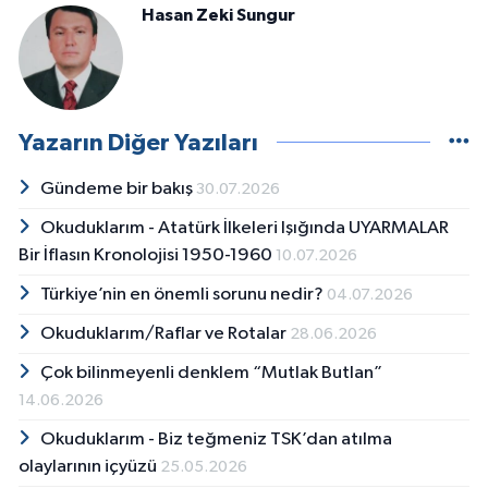
Hasan Zeki Sungur
Yazarın Diğer Yazıları
Gündeme bir bakış
30.07.2026
Okuduklarım - Atatürk İlkeleri Işığında UYARMALAR
Bir İflasın Kronolojisi 1950-1960
10.07.2026
Türkiye’nin en önemli sorunu nedir?
04.07.2026
Okuduklarım/Raflar ve Rotalar
28.06.2026
Çok bilinmeyenli denklem “Mutlak Butlan”
14.06.2026
Okuduklarım - Biz teğmeniz TSK’dan atılma
olaylarının içyüzü
25.05.2026