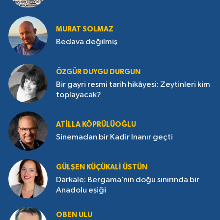
MURAT SOLMAZ
Bedava değilmiş
ÖZGÜR DUYGU DURGUN
Bir gayri resmi tarih hikâyesi: Zeytinleri kim
toplayacak?
ATILLA KÖPRÜLÜOĞLU
Sinemadan bir Kadir İnanır geçti
GÜLŞEN KÜÇÜKALI ÜSTÜN
Darkale: Bergama’nın doğu sınırında bir
Anadolu eşiği
OBEN ULU