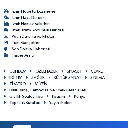
İzmir Nöbetçi Eczaneler
İzmir Hava Durumu
İzmir Namaz Vakitleri
İzmir Trafik Yoğunluk Haritası
Puan Durumu ve Fikstür
Tüm Manşetler
Son Dakika Haberleri
Haber Arşivi
GÜNDEM
ÖZELHABER
SİYASET
ÇEVRE
EĞİTİM
SAĞLIK
KÜLTÜR SANAT
SİNEMA
TİYATRO
MÜZİK
Dikili Barış, Demokrasi ve Emek Festivalleri
Gizlilik Sözleşmesi
İletişim
Künye
Topluluk Kuralları
Yayın İlkeleri