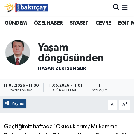
İzmir Nöbetçi Eczaneler
GÜNDEM
ÖZELHABER
SİYASET
ÇEVRE
EĞİTİ
İzmir Hava Durumu
Yaşam
İzmir Namaz Vakitleri
döngüsünden
İzmir Trafik Yoğunluk Haritası
HASAN ZEKI SUNGUR
Süper Lig Puan Durumu ve Fikstür
11.05.2026 - 11:00
11.05.2026 - 11:01
1
YAYINLANMA
GÜNCELLEME
PAYLAŞIM
Tüm Manşetler
Paylaş
-
+
A
A
Son Dakika Haberleri
Geçtiğimiz haftada ‘Okuduklarım/Mükemmel
Haber Arşivi