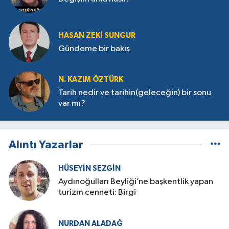
HASAN ZEKI SUNGUR
Gündeme bir bakış
N. KAZIM ÖZTÜRK
Tarih nedir ve tarihin(geleceğin) bir sonu
var mı?
Alıntı Yazarlar
HÜSEYIN SEZGIN
Aydınoğulları Beyliği’ne başkentlik yapan
turizm cenneti: Birgi
NURDAN ALADAĞ