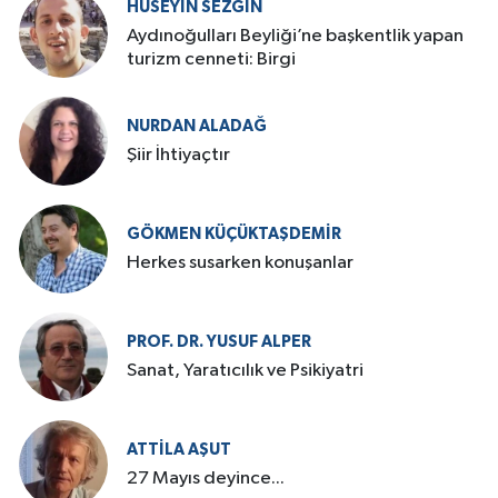
HÜSEYIN SEZGIN
Aydınoğulları Beyliği’ne başkentlik yapan
turizm cenneti: Birgi
NURDAN ALADAĞ
Şiir İhtiyaçtır
GÖKMEN KÜÇÜKTAŞDEMIR
Herkes susarken konuşanlar
PROF. DR. YUSUF ALPER
Sanat, Yaratıcılık ve Psikiyatri
ATTILA AŞUT
27 Mayıs deyince...