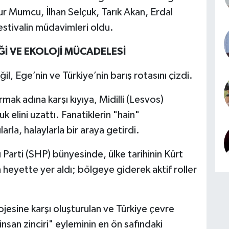
ur Mumcu, İlhan Selçuk, Tarık Akan, Erdal
estivalin müdavimleri oldu.
İĞİ VE EKOLOJİ MÜCADELESİ
, Ege’nin ve Türkiye’nin barış rotasını çizdi.
kırmak adına karşı kıyıya, Midilli (Lesvos)
k elini uzattı. Fanatiklerin "hain"
larla, halaylarla bir araya getirdi.
arti (SHP) bünyesinde, ülke tarihinin Kürt
n heyette yer aldı; bölgeye giderek aktif roller
ojesine karşı oluşturulan ve Türkiye çevre
 insan zinciri" eyleminin en ön safındaki