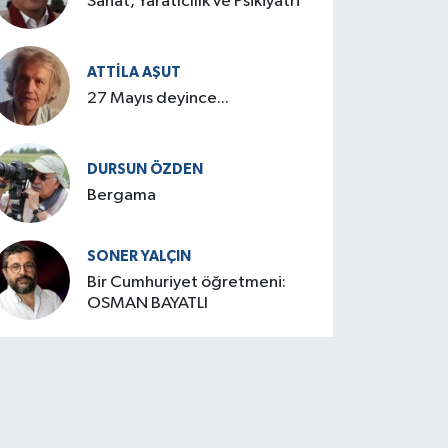
Sanat, Yaratıcılık ve Psikiyatri
ATTILA AŞUT
27 Mayıs deyince...
DURSUN ÖZDEN
Bergama
SONER YALÇIN
Bir Cumhuriyet öğretmeni:
OSMAN BAYATLI