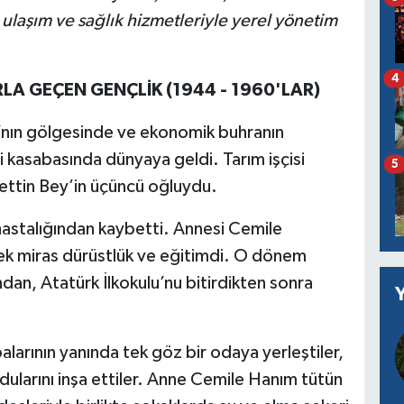
, ulaşım ve sağlık hizmetleriyle yerel yönetim
4
LA GEÇEN GENÇLİK (1944 - 1960'LAR)
nın gölgesinde ve ekonomik buhranın
ili kasabasında dünyaya geldi. Tarım işçisi
5
ttin Bey’in üçüncü oğluydu.
astalığından kaybetti. Annesi Cemile
tek miras dürüstlük ve eğitimdi. O dönem
ndan, Atatürk İlkokulu’nu bitirdikten sonra
larının yanında tek göz bir odaya yerleştiler,
ularını inşa ettiler. Anne Cemile Hanım tütün