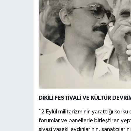
DİKİLİ FESTİVALİ VE KÜLTÜR DEVRİ
12 Eylül militarizminin yarattığı korku 
forumlar ve panellerle birleştiren ye
siyasi yasaklı aydınlarının, sanatçıları