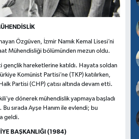
MÜHENDİSLİK
kmayan Özgüven, İzmir Namık Kemal Lisesi’ni
nşaat Mühendisliği bölümünden mezun oldu.
i gençlik hareketlerine katıldı. Hayata soldan
kiye Komünist Partisi’ne (TKP) katılırken,
k Partisi (CHP) çatısı altında devam etti.
kili’ye dönerek mühendislik yapmaya başladı
. Bu sırada Ayşe Hanım ile evlendi; bu
a geldi.
DİYE BAŞKANLIĞI (1984)