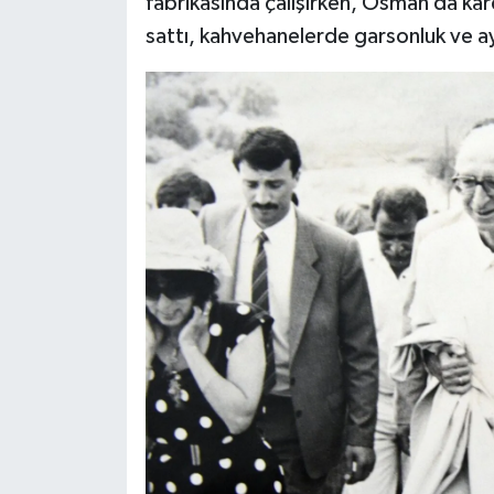
fabrikasında çalışırken, Osman da kard
sattı, kahvehanelerde garsonluk ve ay