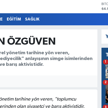
DO
47,
EU
55,
RE
EĞİTİM
SAĞLIK
STE
64,
GRA
Y
666
N ÖZGÜVEN
BİS
13.
rel yönetim tarihine yön veren,
BIT
64.
diyecilik" anlayışının simge isimlerinden
1
ve barış aktivistidir.
2
netim tarihine yön veren, "toplumcu
rinden olan siyasetçi ve barış aktivistidir.
3