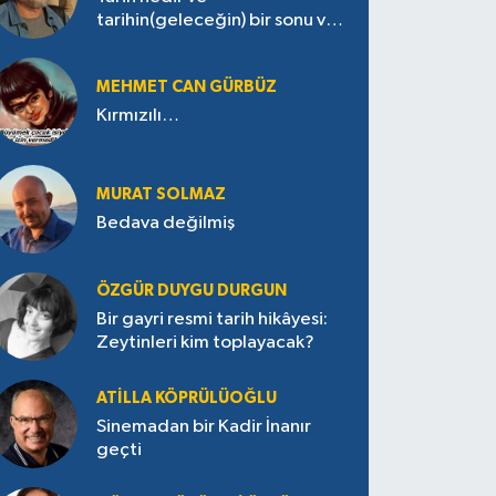
tarihin(geleceğin) bir sonu var
mı?
MEHMET CAN GÜRBÜZ
Kırmızılı…
MURAT SOLMAZ
Bedava değilmiş
ÖZGÜR DUYGU DURGUN
Bir gayri resmi tarih hikâyesi:
Zeytinleri kim toplayacak?
ATILLA KÖPRÜLÜOĞLU
Sinemadan bir Kadir İnanır
geçti