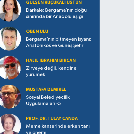
GÜLŞEN KÜÇÜKALI ÜSTÜN
Darkale: Bergama’nın doğu
sınırında bir Anadolu eşiği
OBEN ULU
Bergama’nın bitmeyen isyanı:
Aristonikos ve Güneş Şehri
HALIL İBRAHIM BIRCAN
Zirveye değil, kendine
yürümek
MUSTAFA DEMIREL
Sosyal Belediyecilik
Uygulamaları -5
PROF. DR. TÜLAY CANDA
Meme kanserinde erken tanı
ve önemi