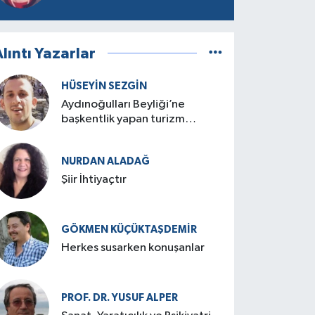
lıntı Yazarlar
HÜSEYIN SEZGIN
Aydınoğulları Beyliği’ne
başkentlik yapan turizm
cenneti: Birgi
NURDAN ALADAĞ
Şiir İhtiyaçtır
GÖKMEN KÜÇÜKTAŞDEMIR
Herkes susarken konuşanlar
PROF. DR. YUSUF ALPER