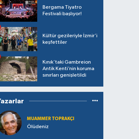
Bergama Tiyatro
Festivali başlıyor!
Kültür gezileriyle İzmir’i
keşfettiler
Kınık’taki Gambreion
Antik Kenti’nin koruma
sınırları genişletildi
Yazarlar
MUAMMER TOPRAKÇI
Ölüdeniz