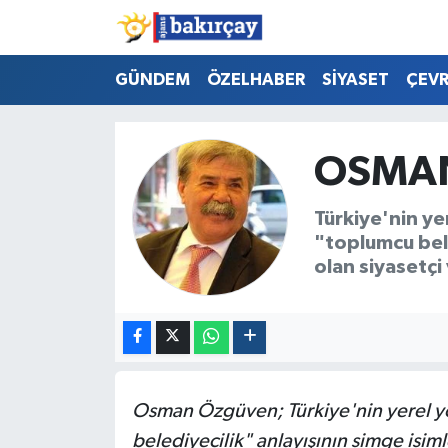
İzmir Nöbetçi Eczaneler
GÜNDEM
ÖZELHABER
SİYASET
ÇEV
İzmir Hava Durumu
OSMA
İzmir Namaz Vakitleri
Türkiye'nin ye
İzmir Trafik Yoğunluk Haritası
"toplumcu bele
olan siyasetçi 
Süper Lig Puan Durumu ve Fikstür
Tüm Manşetler
Son Dakika Haberleri
Osman Özgüven; Türkiye'nin yerel yö
Haber Arşivi
belediyecilik" anlayışının simge isimle