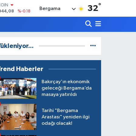
°
LAR
32
Bergama
7436
%0.18
RO
2510
%0.32
RLİN
4811
%0.38
M ALTIN
ükleniyor...
0.55
%0.03
T100
779
%-14
COIN
Trend Haberler
944,08
%-0.18
Bakırçay'ın ekonomik
geleceği Bergama’da
masaya yatırıldı
Tarihi "Bergama
Arastası" yeniden ilgi
odağı olacak!