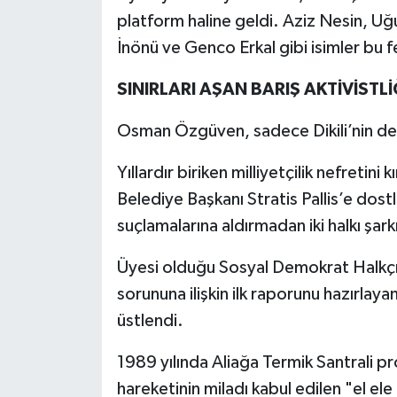
platform haline geldi. Aziz Nesin, Uğ
İnönü ve Genco Erkal gibi isimler bu f
SINIRLARI AŞAN BARIŞ AKTİVİSTL
Osman Özgüven, sadece Dikili’nin değil
Yıllardır biriken milliyetçilik nefretini 
Belediye Başkanı Stratis Pallis’e dostlu
suçlamalarına aldırmadan iki halkı şarkı
Üyesi olduğu Sosyal Demokrat Halkçı P
sorununa ilişkin ilk raporunu hazırlaya
üstlendi.
1989 yılında Aliağa Termik Santrali pr
hareketinin miladı kabul edilen "el ele