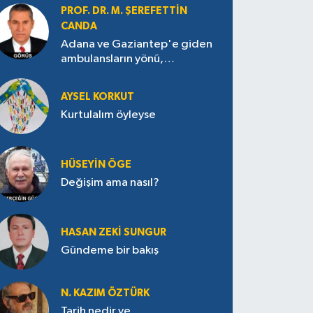
PROF. DR. M. ŞEREFETTIN
CANDA
Adana ve Gaziantep'e giden
ambulansların yönü,
Antakya’ya nasıl çevrildi?
AYSEL KORKUT
Kurtulalım öyleyse
HÜSEYIN ÖGE
Değişim ama nasıl?
HASAN ZEKI SUNGUR
Gündeme bir bakış
N. KAZIM ÖZTÜRK
Tarih nedir ve