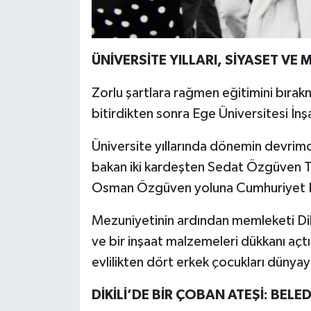
ÜNİVERSİTE YILLARI, SİYASET VE 
Zorlu şartlara rağmen eğitimini bıra
bitirdikten sonra Ege Üniversitesi İ
Üniversite yıllarında dönemin devrimc
bakan iki kardeşten Sedat Özgüven Tür
Osman Özgüven yoluna Cumhuriyet Hal
Mezuniyetinin ardından memleketi Di
ve bir inşaat malzemeleri dükkanı açtı
evlilikten dört erkek çocukları dünyay
DİKİLİ’DE BİR ÇOBAN ATEŞİ: BELE