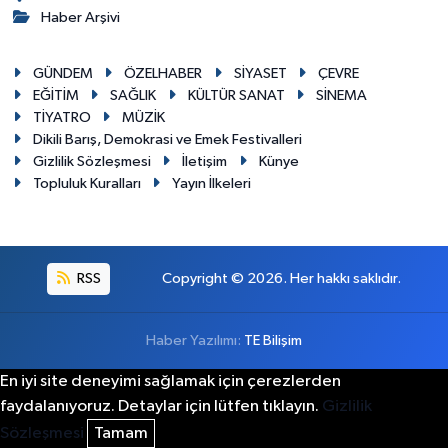
Haber Arşivi
GÜNDEM
ÖZELHABER
SİYASET
ÇEVRE
EĞİTİM
SAĞLIK
KÜLTÜR SANAT
SİNEMA
TİYATRO
MÜZİK
Dikili Barış, Demokrasi ve Emek Festivalleri
Gizlilik Sözleşmesi
İletişim
Künye
Topluluk Kuralları
Yayın İlkeleri
RSS
Copyright © 2026. Her hakkı saklıdır.
Haber Yazılımı:
TE Bilişim
En iyi site deneyimi sağlamak için çerezlerden
faydalanıyoruz. Detaylar için lütfen tıklayın.
Gizlilik
Sözleşmesi
Tamam