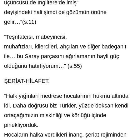
üçüncüsü de İngiltere’de imiş”
deyişindeki hali şimdi de gözümün önüne
gelir…”(s:11)
“Teşrifatçısı, mabeyincisi,
muhafızları, kilercileri, ahçıları ve diğer badegan’ı
ile… bu Saray parçasını ağırlamanın hayli güç
olduğunu hatırlıyorum…” (s:55)
ŞERİAT-HİLAFET:
“Halk yığınları medrese hocalarının hükmü altında
idi. Daha doğrusu biz Türkler, yüzde doksan kendi
ortaçağımızın miskinliği ve körlüğü içinde
pinekliyorduk.
Hocaların halka verdikleri inanç, şeriat rejiminden