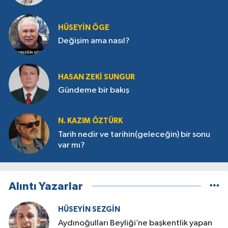
HÜSEYIN ÖGE
Değişim ama nasıl?
HASAN ZEKI SUNGUR
Gündeme bir bakış
N. KAZIM ÖZTÜRK
Tarih nedir ve tarihin(geleceğin) bir sonu
var mı?
Alıntı Yazarlar
HÜSEYIN SEZGIN
Aydınoğulları Beyliği’ne başkentlik yapan