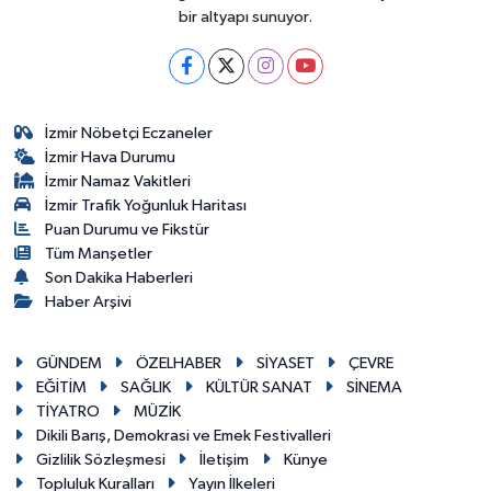
bir altyapı sunuyor.
İzmir Nöbetçi Eczaneler
İzmir Hava Durumu
İzmir Namaz Vakitleri
İzmir Trafik Yoğunluk Haritası
Puan Durumu ve Fikstür
Tüm Manşetler
Son Dakika Haberleri
Haber Arşivi
GÜNDEM
ÖZELHABER
SİYASET
ÇEVRE
EĞİTİM
SAĞLIK
KÜLTÜR SANAT
SİNEMA
TİYATRO
MÜZİK
Dikili Barış, Demokrasi ve Emek Festivalleri
Gizlilik Sözleşmesi
İletişim
Künye
Topluluk Kuralları
Yayın İlkeleri