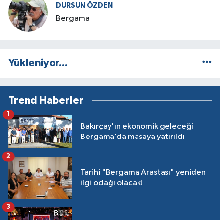
DURSUN ÖZDEN
Bergama
Yükleniyor...
Trend Haberler
1
Bakırçay'ın ekonomik geleceği
Bergama’da masaya yatırıldı
2
Tarihi "Bergama Arastası" yeniden
ilgi odağı olacak!
3