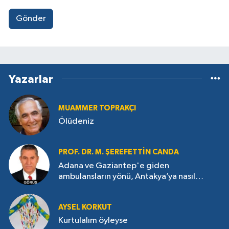
Gönder
Yazarlar
MUAMMER TOPRAKÇI
Ölüdeniz
PROF. DR. M. ŞEREFETTIN CANDA
Adana ve Gaziantep'e giden
ambulansların yönü, Antakya’ya nasıl
çevrildi?
AYSEL KORKUT
Kurtulalım öyleyse