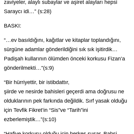
zaviyeler, alaylı subaylar ve aşiret alayları hepsi
Saraycı idi…” (s:28)
BASKI:
“…ev basıldığını, kağıtlar ve kitaplar toplandığını,
sürgüne adamlar gönderildiğini sık sık işitirdik…
Padişah kullarının ölümden önceki korkusu Fizan’a
gönderilmekti…”(s:9)
“Bir hürriyettir, bir istibdattır,
şiirde ve nesirde bahisleri geçerdi ama doğrusu ne
olduklarının pek farkında değildik. Sırf yasak olduğu
için Tevfik Fikret’in “Sis”ve “Tarih”ini
ezberlemiştik…”(s:10)
“Hafiye korkusu olduğu için herkes susar. Bahsi