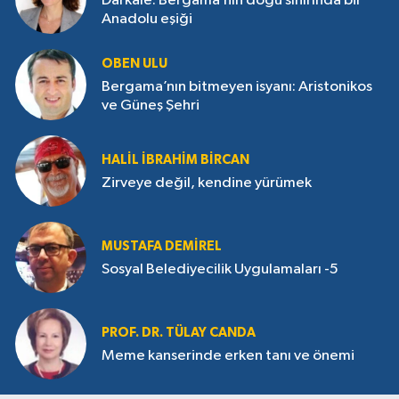
Darkale: Bergama’nın doğu sınırında bir
Anadolu eşiği
OBEN ULU
Bergama’nın bitmeyen isyanı: Aristonikos
ve Güneş Şehri
HALIL İBRAHIM BIRCAN
Zirveye değil, kendine yürümek
MUSTAFA DEMIREL
Sosyal Belediyecilik Uygulamaları -5
PROF. DR. TÜLAY CANDA
Meme kanserinde erken tanı ve önemi