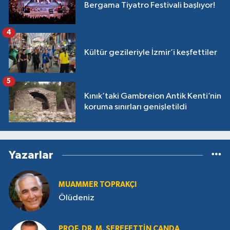
Bergama Tiyatro Festivali başlıyor!
4
Kültür gezileriyle İzmir’i keşfettiler
5
Kınık’taki Gambreion Antik Kenti’nin
koruma sınırları genişletildi
Yazarlar
MUAMMER TOPRAKÇI
Ölüdeniz
PROF. DR. M. ŞEREFETTIN CANDA