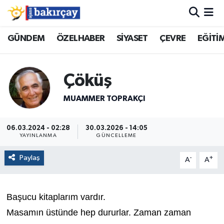
İzmir Nöbetçi Eczaneler
GÜNDEM
ÖZELHABER
SİYASET
ÇEVRE
EĞİTİ
İzmir Hava Durumu
Çöküş
İzmir Namaz Vakitleri
MUAMMER TOPRAKÇI
İzmir Trafik Yoğunluk Haritası
06.03.2024 - 02:28
30.03.2026 - 14:05
YAYINLANMA
GÜNCELLEME
Süper Lig Puan Durumu ve Fikstür
Paylaş
-
+
A
A
Tüm Manşetler
Son Dakika Haberleri
Başucu kitaplarım vardır.
Masamın üstünde hep dururlar. Zaman zaman
Haber Arşivi