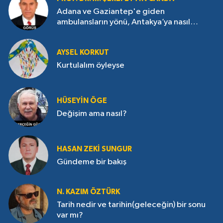
Adana ve Gaziantep'e giden
ambulansların yönü, Antakya’ya nasıl
çevrildi?
AYSEL KORKUT
Kurtulalım öyleyse
HÜSEYIN ÖGE
Değişim ama nasıl?
HASAN ZEKI SUNGUR
Gündeme bir bakış
N. KAZIM ÖZTÜRK
Tarih nedir ve tarihin(geleceğin) bir sonu
var mı?