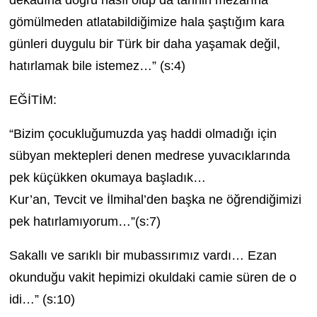
dekadına doğru nasıl olup da tarihin mezarına
gömülmeden atlatabildiğimize hala şaştığım kara
günleri duygulu bir Türk bir daha yaşamak değil,
hatırlamak bile istemez…” (s:4)
EĞİTİM:
“Bizim çocukluğumuzda yaş haddi olmadığı için
sübyan mektepleri denen medrese yuvacıklarında
pek küçükken okumaya başladık…
Kur’an, Tevcit ve İlmihal’den başka ne öğrendiğimizi
pek hatırlamıyorum…”(s:7)
Sakallı ve sarıklı bir mubassırımız vardı… Ezan
okunduğu vakit hepimizi okuldaki camie süren de o
idi…” (s:10)