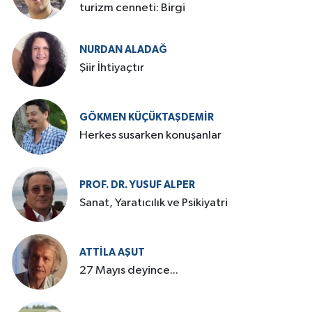
turizm cenneti: Birgi
NURDAN ALADAĞ
Şiir İhtiyaçtır
GÖKMEN KÜÇÜKTAŞDEMIR
Herkes susarken konuşanlar
PROF. DR. YUSUF ALPER
Sanat, Yaratıcılık ve Psikiyatri
ATTILA AŞUT
27 Mayıs deyince...