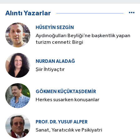
Alıntı Yazarlar
HÜSEYIN SEZGIN
Aydınoğulları Beyliği’ne başkentlik yapan
turizm cenneti: Birgi
NURDAN ALADAĞ
Şiir İhtiyaçtır
GÖKMEN KÜÇÜKTAŞDEMIR
Herkes susarken konuşanlar
PROF. DR. YUSUF ALPER
Sanat, Yaratıcılık ve Psikiyatri