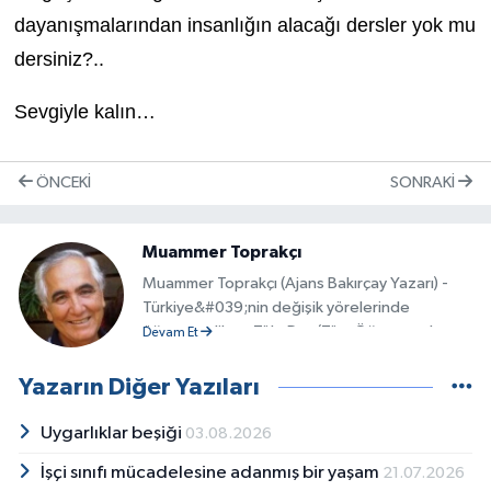
dayanışmalarından insanlığın alacağı dersler yok mu
dersiniz?..
Sevgiyle kalın…
ÖNCEKI
SONRAKI
Muammer Toprakçı
Muammer Toprakçı (Ajans Bakırçay Yazarı) -
Türkiye&#039;nin değişik yörelerinde
öğretmenlik ve Töb-Der (Tüm Öğretmenler
Devam Et
Birleşme ve Dayanışma Derneği) yöneticiliği
yaptı. Barış Derneği İzmir Şubesi kurucuları
Yazarın Diğer Yazıları
arasında yer aldı. 12 Eylül 1980 Askeri Darbesi
olduğunda Töb-Der İzmir Şubesi Başkanı idi.
Uygarlıklar beşiği
03.08.2026
Hakkında dernek yöneticiliği, yazdığı yazılar,
İşçi sınıfı mücadelesine adanmış bir yaşam
21.07.2026
konuşmaları ve düzenlediği etkinlikler