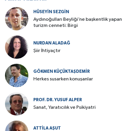
HÜSEYIN SEZGIN
Aydınoğulları Beyliği’ne başkentlik yapan
turizm cenneti: Birgi
NURDAN ALADAĞ
Şiir İhtiyaçtır
GÖKMEN KÜÇÜKTAŞDEMIR
Herkes susarken konuşanlar
PROF. DR. YUSUF ALPER
Sanat, Yaratıcılık ve Psikiyatri
ATTILA AŞUT