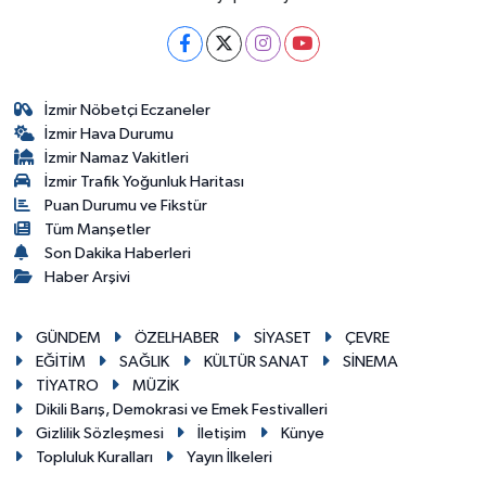
İzmir Nöbetçi Eczaneler
İzmir Hava Durumu
İzmir Namaz Vakitleri
İzmir Trafik Yoğunluk Haritası
Puan Durumu ve Fikstür
Tüm Manşetler
Son Dakika Haberleri
Haber Arşivi
GÜNDEM
ÖZELHABER
SİYASET
ÇEVRE
EĞİTİM
SAĞLIK
KÜLTÜR SANAT
SİNEMA
TİYATRO
MÜZİK
Dikili Barış, Demokrasi ve Emek Festivalleri
Gizlilik Sözleşmesi
İletişim
Künye
Topluluk Kuralları
Yayın İlkeleri