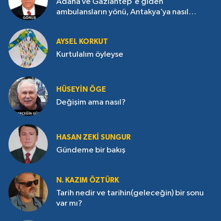
Adana ve Gaziantep'e giden
ambulansların yönü, Antakya’ya nasıl
çevrildi?
AYSEL KORKUT
Kurtulalım öyleyse
HÜSEYIN ÖGE
Değişim ama nasıl?
HASAN ZEKI SUNGUR
Gündeme bir bakış
N. KAZIM ÖZTÜRK
Tarih nedir ve tarihin(geleceğin) bir sonu
var mı?