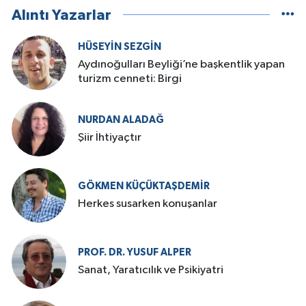
Alıntı Yazarlar
HÜSEYIN SEZGIN
Aydınoğulları Beyliği’ne başkentlik yapan
turizm cenneti: Birgi
NURDAN ALADAĞ
Şiir İhtiyaçtır
GÖKMEN KÜÇÜKTAŞDEMIR
Herkes susarken konuşanlar
PROF. DR. YUSUF ALPER
Sanat, Yaratıcılık ve Psikiyatri