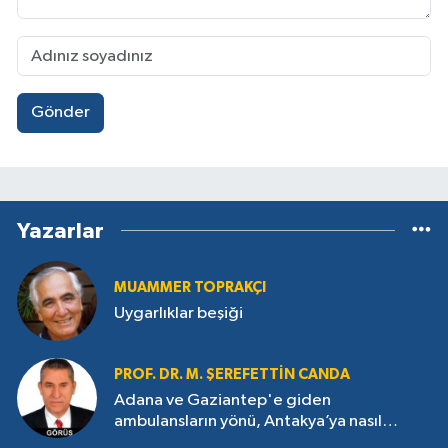
Gönder
Yazarlar
MUAMMER TOPRAKÇI
Uygarlıklar beşiği
PROF. DR. M. ŞEREFETTIN CANDA
Adana ve Gaziantep'e giden
ambulansların yönü, Antakya’ya nasıl
çevrildi?