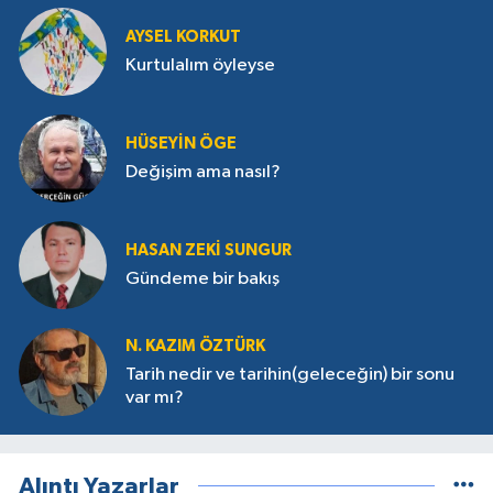
AYSEL KORKUT
Kurtulalım öyleyse
HÜSEYIN ÖGE
Değişim ama nasıl?
HASAN ZEKI SUNGUR
Gündeme bir bakış
N. KAZIM ÖZTÜRK
Tarih nedir ve tarihin(geleceğin) bir sonu
var mı?
Alıntı Yazarlar