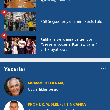
ilgi odağı olacak!
3
Kültür gezileriyle İzmir’i keşfettiler
4
Kahkaha Bergama’ya geliyor!
"Sersem Kocanın Kurnaz Karısı"
antik tiyatroda!
Yazarlar
MUAMMER TOPRAKÇI
Uygarlıklar beşiği
PROF. DR. M. ŞEREFETTIN CANDA