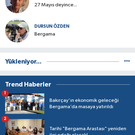
27 Mayıs deyince...
DURSUN ÖZDEN
Bergama
Yükleniyor...
Trend Haberler
1
Bakırçay'ın ekonomik geleceği
Bergama’da masaya yatırıldı
2
Tarihi "Bergama Arastası" yeniden