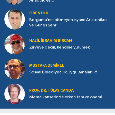
Anadolu eşiği
OBEN ULU
Bergama’nın bitmeyen isyanı: Aristonikos
ve Güneş Şehri
HALIL İBRAHIM BIRCAN
Zirveye değil, kendine yürümek
MUSTAFA DEMIREL
Sosyal Belediyecilik Uygulamaları -5
PROF. DR. TÜLAY CANDA
Meme kanserinde erken tanı ve önemi