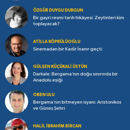
ÖZGÜR DUYGU DURGUN
Bir gayri resmi tarih hikâyesi: Zeytinleri kim
toplayacak?
ATILLA KÖPRÜLÜOĞLU
Sinemadan bir Kadir İnanır geçti
GÜLŞEN KÜÇÜKALI ÜSTÜN
Darkale: Bergama’nın doğu sınırında bir
Anadolu eşiği
OBEN ULU
Bergama’nın bitmeyen isyanı: Aristonikos
ve Güneş Şehri
HALIL İBRAHIM BIRCAN