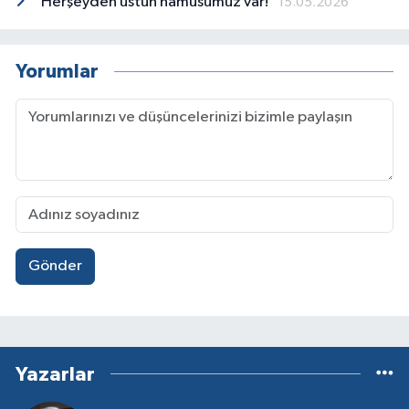
“Herşeyden üstün namusumuz var!”
15.05.2026
Yorumlar
Gönder
Yazarlar