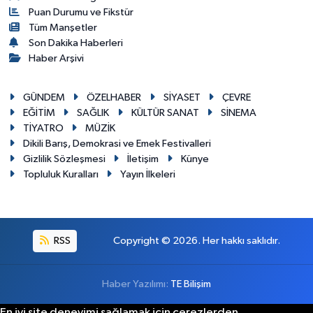
Puan Durumu ve Fikstür
Tüm Manşetler
Son Dakika Haberleri
Haber Arşivi
GÜNDEM
ÖZELHABER
SİYASET
ÇEVRE
EĞİTİM
SAĞLIK
KÜLTÜR SANAT
SİNEMA
TİYATRO
MÜZİK
Dikili Barış, Demokrasi ve Emek Festivalleri
Gizlilik Sözleşmesi
İletişim
Künye
Topluluk Kuralları
Yayın İlkeleri
RSS
Copyright © 2026. Her hakkı saklıdır.
Haber Yazılımı:
TE Bilişim
En iyi site deneyimi sağlamak için çerezlerden