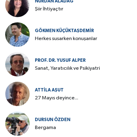
NURDAN ALADAĞ
Şiir İhtiyaçtır
GÖKMEN KÜÇÜKTAŞDEMIR
Herkes susarken konuşanlar
PROF. DR. YUSUF ALPER
Sanat, Yaratıcılık ve Psikiyatri
ATTILA AŞUT
27 Mayıs deyince...
DURSUN ÖZDEN
Bergama