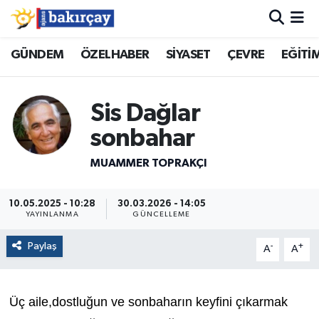
İzmir Nöbetçi Eczaneler
GÜNDEM
ÖZELHABER
SİYASET
ÇEVRE
EĞİTİ
İzmir Hava Durumu
Sis Dağlar
İzmir Namaz Vakitleri
sonbahar
İzmir Trafik Yoğunluk Haritası
MUAMMER TOPRAKÇI
Süper Lig Puan Durumu ve Fikstür
10.05.2025 - 10:28
30.03.2026 - 14:05
YAYINLANMA
GÜNCELLEME
Tüm Manşetler
Paylaş
-
+
A
A
Son Dakika Haberleri
Üç aile,dostluğun ve sonbaharın keyfini çıkarmak
Haber Arşivi