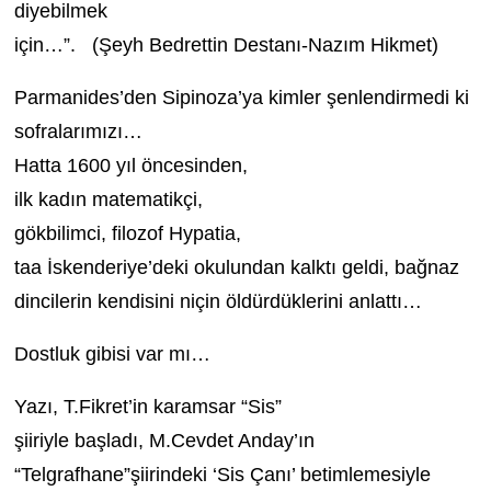
diyebilmek
için…”. (Şeyh Bedrettin Destanı-Nazım Hikmet)
Parmanides’den Sipinoza’ya kimler şenlendirmedi ki
sofralarımızı…
Hatta 1600 yıl öncesinden,
ilk kadın matematikçi,
gökbilimci, filozof Hypatia,
taa İskenderiye’deki okulundan kalktı geldi, bağnaz
dincilerin kendisini niçin öldürdüklerini anlattı…
Dostluk gibisi var mı…
Yazı, T.Fikret’in karamsar “Sis”
şiiriyle başladı, M.Cevdet Anday’ın
“Telgrafhane”şiirindeki ‘Sis Çanı’ betimlemesiyle