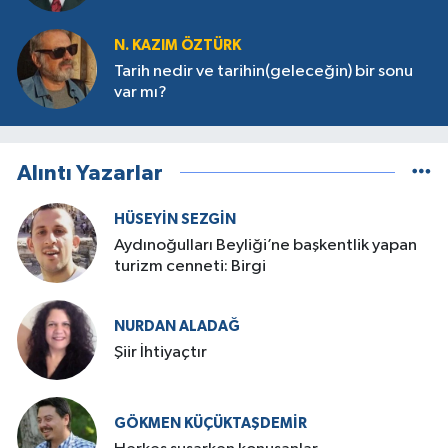
N. KAZIM ÖZTÜRK
Tarih nedir ve tarihin(geleceğin) bir sonu
var mı?
Alıntı Yazarlar
HÜSEYIN SEZGIN
Aydınoğulları Beyliği’ne başkentlik yapan
turizm cenneti: Birgi
NURDAN ALADAĞ
Şiir İhtiyaçtır
GÖKMEN KÜÇÜKTAŞDEMIR