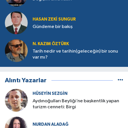
HASAN ZEKI SUNGUR
Gündeme bir bakış
N. KAZIM ÖZTÜRK
Tarih nedir ve tarihin(geleceğin) bir sonu
var mı?
Alıntı Yazarlar
HÜSEYIN SEZGIN
Aydınoğulları Beyliği’ne başkentlik yapan
turizm cenneti: Birgi
NURDAN ALADAĞ