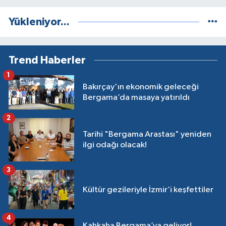
Yükleniyor...
Trend Haberler
1
Bakırçay'ın ekonomik geleceği
Bergama’da masaya yatırıldı
2
Tarihi "Bergama Arastası" yeniden
ilgi odağı olacak!
3
Kültür gezileriyle İzmir’i keşfettiler
4
Kahkaha Bergama’ya geliyor!