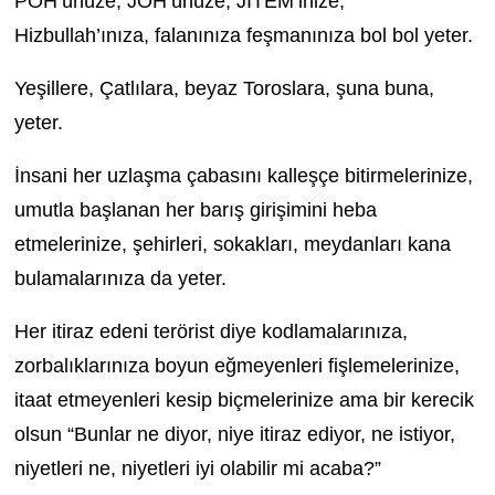
PÖH’ünüze, JÖH’ünüze, JİTEM’inize,
Hizbullah’ınıza, falanınıza feşmanınıza bol bol yeter.
Yeşillere, Çatlılara, beyaz Toroslara, şuna buna,
yeter.
İnsani her uzlaşma çabasını kalleşçe bitirmelerinize,
umutla başlanan her barış girişimini heba
etmelerinize, şehirleri, sokakları, meydanları kana
bulamalarınıza da yeter.
Her itiraz edeni terörist diye kodlamalarınıza,
zorbalıklarınıza boyun eğmeyenleri fişlemelerinize,
itaat etmeyenleri kesip biçmelerinize ama bir kerecik
olsun “Bunlar ne diyor, niye itiraz ediyor, ne istiyor,
niyetleri ne, niyetleri iyi olabilir mi acaba?”