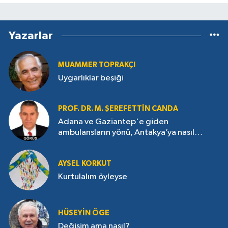
Yazarlar
MUAMMER TOPRAKÇI
Uygarlıklar beşiği
PROF. DR. M. ŞEREFETTIN CANDA
Adana ve Gaziantep'e giden
ambulansların yönü, Antakya’ya nasıl
çevrildi?
AYSEL KORKUT
Kurtulalım öyleyse
HÜSEYIN ÖGE
Değişim ama nasıl?