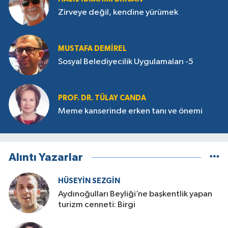
Zirveye değil, kendine yürümek
MUSTAFA DEMIREL
Sosyal Belediyecilik Uygulamaları -5
PROF. DR. TÜLAY CANDA
Meme kanserinde erken tanı ve önemi
Alıntı Yazarlar
HÜSEYIN SEZGIN
Aydınoğulları Beyliği’ne başkentlik yapan
turizm cenneti: Birgi