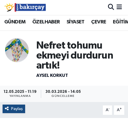
İzmir Nöbetçi Eczaneler
GÜNDEM
ÖZELHABER
SİYASET
ÇEVRE
EĞİTİ
İzmir Hava Durumu
Nefret tohumu
İzmir Namaz Vakitleri
ekmeyi durdurun
artık!
İzmir Trafik Yoğunluk Haritası
AYSEL KORKUT
Süper Lig Puan Durumu ve Fikstür
12.05.2025 - 11:19
30.03.2026 - 14:05
Tüm Manşetler
YAYINLANMA
GÜNCELLEME
Son Dakika Haberleri
Paylaş
-
+
A
A
Haber Arşivi