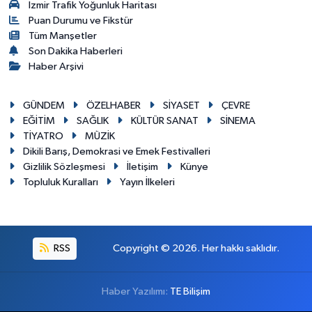
İzmir Trafik Yoğunluk Haritası
Puan Durumu ve Fikstür
Tüm Manşetler
Son Dakika Haberleri
Haber Arşivi
GÜNDEM
ÖZELHABER
SİYASET
ÇEVRE
EĞİTİM
SAĞLIK
KÜLTÜR SANAT
SİNEMA
TİYATRO
MÜZİK
Dikili Barış, Demokrasi ve Emek Festivalleri
Gizlilik Sözleşmesi
İletişim
Künye
Topluluk Kuralları
Yayın İlkeleri
RSS
Copyright © 2026. Her hakkı saklıdır.
Haber Yazılımı:
TE Bilişim