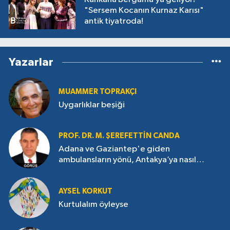
"Sersem Kocanın Kurnaz Karısı"
antik tiyatroda!
Yazarlar
MUAMMER TOPRAKÇI
Uygarlıklar beşiği
PROF. DR. M. ŞEREFETTIN CANDA
Adana ve Gaziantep'e giden
ambulansların yönü, Antakya’ya nasıl
çevrildi?
AYSEL KORKUT
Kurtulalım öyleyse