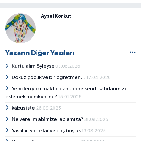
Aysel Korkut
Yazarın Diğer Yazıları
Kurtulalım öyleyse
03.08.2026
Dokuz çocuk ve bir öğretmen…
17.04.2026
Yeniden yazılmakta olan tarihe kendi satırlarımızı
eklemek mümkün mü?
15.01.2026
kâbus işte
26.09.2025
Ne verelim abimize, ablamıza?
31.08.2025
Yasalar, yasaklar ve başıboşluk
13.08.2025