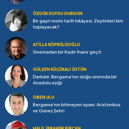
ÖZGÜR DUYGU DURGUN
Bir gayri resmi tarih hikâyesi: Zeytinleri kim
toplayacak?
ATILLA KÖPRÜLÜOĞLU
Sinemadan bir Kadir İnanır geçti
GÜLŞEN KÜÇÜKALI ÜSTÜN
Darkale: Bergama’nın doğu sınırında bir
Anadolu eşiği
OBEN ULU
Bergama’nın bitmeyen isyanı: Aristonikos
ve Güneş Şehri
HALIL İBRAHIM BIRCAN