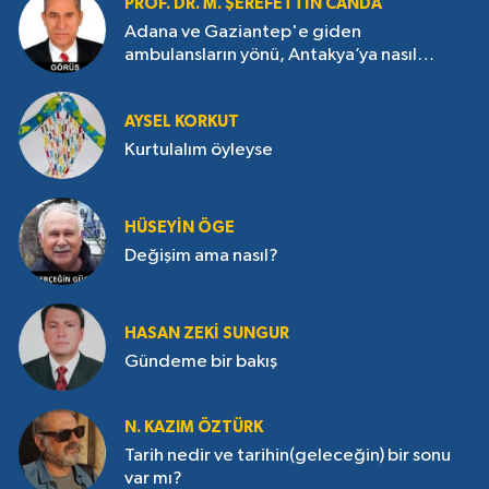
PROF. DR. M. ŞEREFETTIN CANDA
Adana ve Gaziantep'e giden
ambulansların yönü, Antakya’ya nasıl
çevrildi?
AYSEL KORKUT
Kurtulalım öyleyse
HÜSEYIN ÖGE
Değişim ama nasıl?
HASAN ZEKI SUNGUR
Gündeme bir bakış
N. KAZIM ÖZTÜRK
Tarih nedir ve tarihin(geleceğin) bir sonu
var mı?