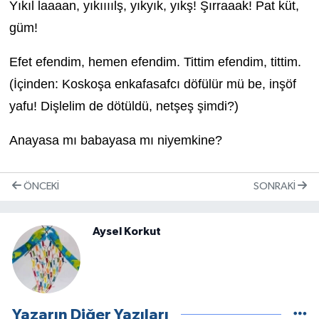
Yıkıl laaaan, yıkıııılş, yıkyık, yıkş! Şırraaak! Pat küt,
güm!
Efet efendim, hemen efendim. Tittim efendim, tittim.
(İçinden: Koskoşa enkafasafcı döfülür mü be, inşöf
yafu! Dişlelim de dötüldü, netşeş şimdi?)
Anayasa mı babayasa mı niyemkine?
ÖNCEKI
SONRAKI
Aysel Korkut
Yazarın Diğer Yazıları