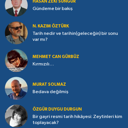
HASAN ZEKI SUNGUR
Gündeme bir bakış
N. KAZIM ÖZTÜRK
Tarih nedir ve tarihin(geleceğin) bir sonu
var mı?
MEHMET CAN GÜRBÜZ
Kırmızılı…
MURAT SOLMAZ
Bedava değilmiş
ÖZGÜR DUYGU DURGUN
Bir gayri resmi tarih hikâyesi: Zeytinleri kim
toplayacak?