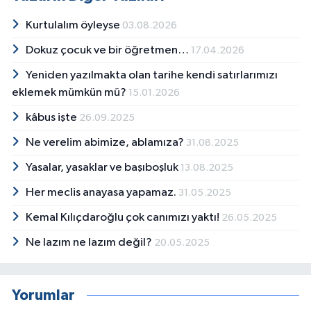
Kurtulalım öyleyse
03.08.2026
Dokuz çocuk ve bir öğretmen…
17.04.2026
Yeniden yazılmakta olan tarihe kendi satırlarımızı
eklemek mümkün mü?
15.01.2026
kâbus işte
26.09.2025
Ne verelim abimize, ablamıza?
31.08.2025
Yasalar, yasaklar ve başıboşluk
13.08.2025
Her meclis anayasa yapamaz.
31.05.2025
Kemal Kılıçdaroğlu çok canımızı yaktı!
26.05.2025
Ne lazım ne lazım değil?
20.05.2025
Yorumlar