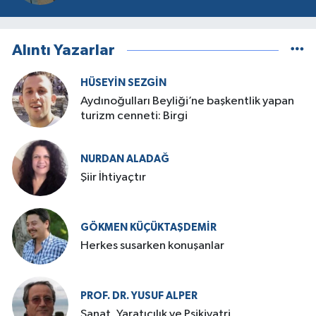
Alıntı Yazarlar
HÜSEYIN SEZGIN
Aydınoğulları Beyliği’ne başkentlik yapan
turizm cenneti: Birgi
NURDAN ALADAĞ
Şiir İhtiyaçtır
GÖKMEN KÜÇÜKTAŞDEMIR
Herkes susarken konuşanlar
PROF. DR. YUSUF ALPER
Sanat, Yaratıcılık ve Psikiyatri