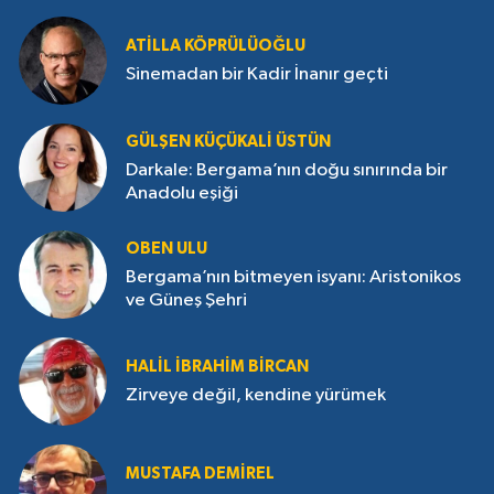
ATILLA KÖPRÜLÜOĞLU
Sinemadan bir Kadir İnanır geçti
GÜLŞEN KÜÇÜKALI ÜSTÜN
Darkale: Bergama’nın doğu sınırında bir
Anadolu eşiği
OBEN ULU
Bergama’nın bitmeyen isyanı: Aristonikos
ve Güneş Şehri
HALIL İBRAHIM BIRCAN
Zirveye değil, kendine yürümek
MUSTAFA DEMIREL