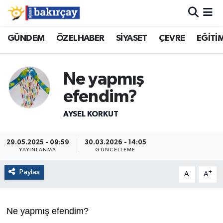
İzmir Nöbetçi Eczaneler
GÜNDEM
ÖZELHABER
SİYASET
ÇEVRE
EĞİTİ
İzmir Hava Durumu
Ne yapmış
İzmir Namaz Vakitleri
efendim?
İzmir Trafik Yoğunluk Haritası
AYSEL KORKUT
Süper Lig Puan Durumu ve Fikstür
29.05.2025 - 09:59
30.03.2026 - 14:05
YAYINLANMA
GÜNCELLEME
Tüm Manşetler
Paylaş
-
+
A
A
Son Dakika Haberleri
Ne yapmış efendim?
Haber Arşivi