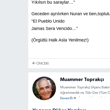
Yıkılsın bu saraylar…”
Geceden ayrılırken Nuran ve ben,toplulu
“El Pueblo Unido
Jamas Sera Vencido…”
(Örgütlü Halk Asla Yenilmez!)
ÖNCEKI
Muammer Toprakçı
Muammer Toprakçı (Ajans Bakırç
öğretmenlik ve Töb-Der (Tüm Ö
yaptı. Barış Derneği İzmir Şubes
Devam Et
olduğunda Töb-Der İzmir Şubesi 
konuşmaları ve düzenlediği etkin