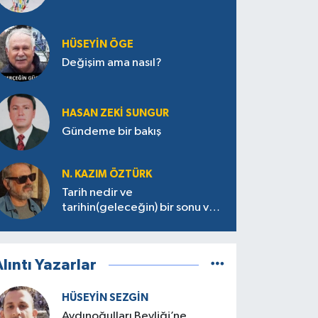
HÜSEYIN ÖGE
Değişim ama nasıl?
HASAN ZEKI SUNGUR
Gündeme bir bakış
N. KAZIM ÖZTÜRK
Tarih nedir ve
tarihin(geleceğin) bir sonu var
mı?
lıntı Yazarlar
HÜSEYIN SEZGIN
Aydınoğulları Beyliği’ne