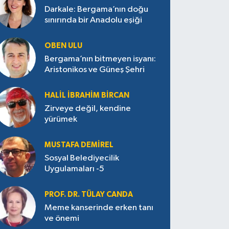
Darkale: Bergama’nın doğu
sınırında bir Anadolu eşiği
OBEN ULU
Bergama’nın bitmeyen isyanı:
Aristonikos ve Güneş Şehri
HALIL İBRAHIM BIRCAN
Zirveye değil, kendine
yürümek
MUSTAFA DEMIREL
Sosyal Belediyecilik
Uygulamaları -5
PROF. DR. TÜLAY CANDA
Meme kanserinde erken tanı
ve önemi