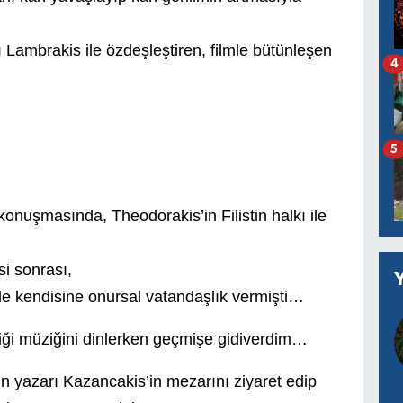
ı Lambrakis ile özdeşleştiren, filmle bütünleşen
4
5
nuşmasında, Theodorakis’in Filistin halkı ile
i sonrası,
in’de kendisine onursal vatandaşlık vermişti…
ediği müziğini dinlerken geçmişe gidiverdim…
’nın yazarı Kazancakis’in mezarını ziyaret edip