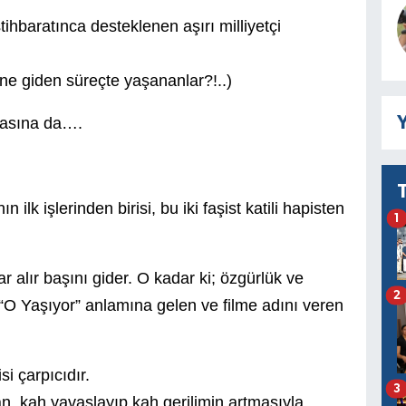
ihbaratınca desteklenen aşırı milliyetçi
ine giden süreçte yaşananlar?!..)
Y
lmasına da….
 ilk işlerinden birisi, bu iki faşist katili hapisten
1
r alır başını gider. O kadar ki; özgürlük ve
2
O Yaşıyor” anlamına gelen ve filme adını veren
i çarpıcıdır.
3
, kah yavaşlayıp kah gerilimin artmasıyla