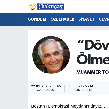
İzmir Nöbetçi Eczaneler
GÜNDEM
ÖZELHABER
SİYASET
ÇEV
İzmir Hava Durumu
“Dö
İzmir Namaz Vakitleri
Ölme
İzmir Trafik Yoğunluk Haritası
Süper Lig Puan Durumu ve Fikstür
MUAMMER TO
Tüm Manşetler
22.09.2025 - 15:45
30.03.2026 - 14:05
YAYINLANMA
GÜNCELLEME
Son Dakika Haberleri
Haber Arşivi
Bostanlı Demokrasi Meydanı’ndayız…