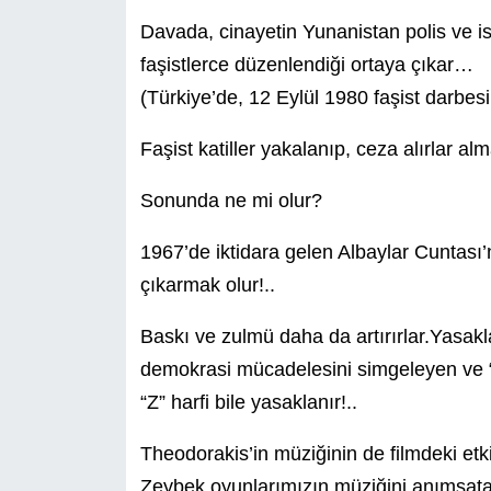
Davada, cinayetin Yunanistan polis ve ist
faşistlerce düzenlendiği ortaya çıkar…
(Türkiye’de, 12 Eylül 1980 faşist darbes
Faşist katiller yakalanıp, ceza alırlar a
Sonunda ne mi olur?
1967’de iktidara gelen Albaylar Cuntası’nın
çıkarmak olur!..
Baskı ve zulmü daha da artırırlar.Yasakla
demokrasi mücadelesini simgeleyen ve “
“Z” harfi bile yasaklanır!..
Theodorakis’in müziğinin de filmdeki etkis
Zeybek oyunlarımızın müziğini anımsatan