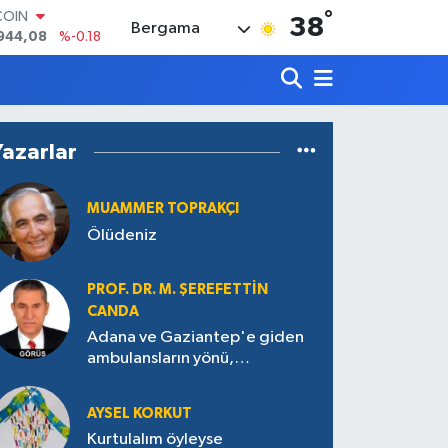
944,08
%-0.18
°
38
LAR
Bergama
7436
%0.18
RO
2510
%0.32
RLİN
4811
%0.38
M ALTIN
Yazarlar
0.55
%0.03
T100
779
%-14
MUAMMER TOPRAKÇI
Ölüdeniz
PROF. DR. M. ŞEREFETTIN
CANDA
Adana ve Gaziantep'e giden
ambulansların yönü,
Antakya’ya nasıl çevrildi?
AYSEL KORKUT
Kurtulalım öyleyse