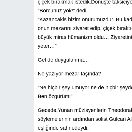
çiçek bırakmak istedik.Dönüşte taksici
“Borcunuz yok!” dedi.
“Kazancakis bizim onurumuzdur. Bu kadar 
onun mezarını ziyaret edip, çiçek bırakt
büyük miras hümanizm oldu… Ziyaretiniz
yeter…”
Gel de duygulanma…
Ne yazıyor mezar taşında?
“Ne hiçbir şey umuyor ne de hiçbir şey
Ben özgürüm!”
Gecede,Yunan müzisyenlerin Theodorakis’i
söylemelerinin ardından solist Gülcan 
eşliğinde sahnedeydi: