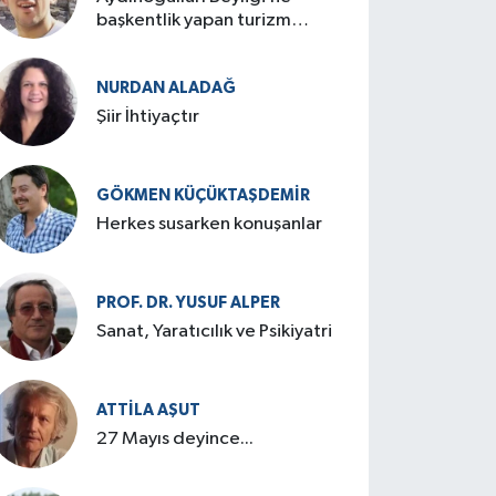
başkentlik yapan turizm
cenneti: Birgi
NURDAN ALADAĞ
Şiir İhtiyaçtır
GÖKMEN KÜÇÜKTAŞDEMIR
Herkes susarken konuşanlar
PROF. DR. YUSUF ALPER
Sanat, Yaratıcılık ve Psikiyatri
ATTILA AŞUT
27 Mayıs deyince...