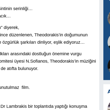
tinin serinliği…
cacık…
” diyerek,
erince düzenlenen, Theodorakis’in doğumunun
e özgürlük şarkıları dinliyor, eşlik ediyoruz…
ları arasındaki dostluğun önemine vurgu
itesi üyesi N.Sofianos, Theodorakis’in müziğini
e de atıfta bulunuyor.
unutulmaz film.
A
of.Dr Lambrakis bir toplantıda yaptığı konuşma