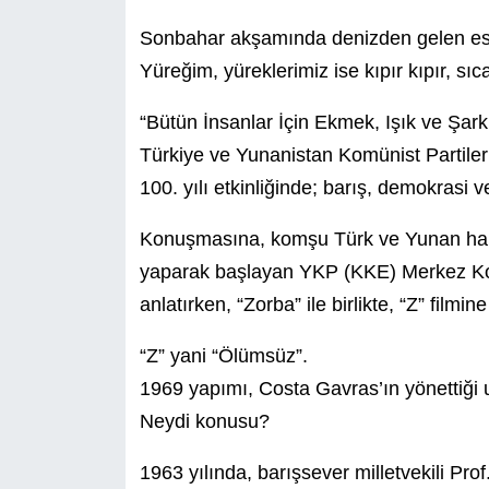
Sonbahar akşamında denizden gelen esin
Yüreğim, yüreklerimiz ise kıpır kıpır, sı
“Bütün İnsanlar İçin Ekmek, Işık ve Şarkı
Türkiye ve Yunanistan Komünist Partil
100. yılı etkinliğinde; barış, demokrasi v
Konuşmasına, komşu Türk ve Yunan halk
yaparak başlayan YKP (KKE) Merkez Kom
anlatırken, “Zorba” ile birlikte, “Z” filmin
“Z” yani “Ölümsüz”.
1969 yapımı, Costa Gavras’ın yönettiği 
Neydi konusu?
1963 yılında, barışsever milletvekili Pr