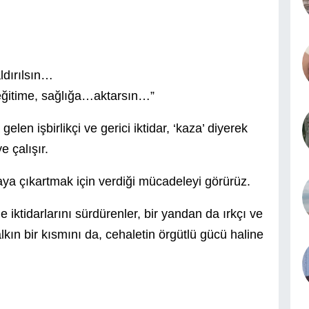
ldırılsın…
 eğitime, sağlığa…aktarsın…”
elen işbirlikçi ve gerici iktidar, ‘kaza’ diyerek
e çalışır.
aya çıkartmak için verdiği mücadeleyi görürüz.
 iktidarlarını sürdürenler, bir yandan da ırkçı ve
alkın bir kısmını da, cehaletin örgütlü gücü haline