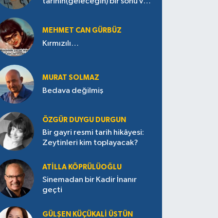
tarihin(geleceğin) bir sonu var
mı?
MEHMET CAN GÜRBÜZ
Kırmızılı…
MURAT SOLMAZ
Bedava değilmiş
ÖZGÜR DUYGU DURGUN
Bir gayri resmi tarih hikâyesi:
Zeytinleri kim toplayacak?
ATILLA KÖPRÜLÜOĞLU
Sinemadan bir Kadir İnanır
geçti
GÜLŞEN KÜÇÜKALI ÜSTÜN