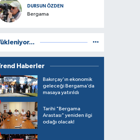
DURSUN ÖZDEN
Bergama
ükleniyor...
Trend Haberler
Bakırçay'ın ekonomik
geleceği Bergama’da
masaya yatırıldı
Tarihi "Bergama
Arastası" yeniden ilgi
odağı olacak!