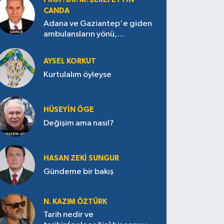
CANDA
Adana ve Gaziantep'e giden
ambulansların yönü,
Antakya’ya nasıl çevrildi?
AYSEL KORKUT
Kurtulalım öyleyse
HÜSEYIN ÖGE
Değişim ama nasıl?
HASAN ZEKI SUNGUR
Gündeme bir bakış
N. KAZIM ÖZTÜRK
Tarih nedir ve