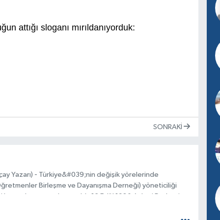
ğun attığı sloganı mırıldanıyorduk:
SONRAKI
ay Yazarı) - Türkiye&#039;nin değişik yörelerinde
ğretmenler Birleşme ve Dayanışma Derneği) yöneticiliği
i kurucuları arasında yer aldı. 12 Eylül 1980 Askeri Darbesi
Başkanı idi. Hakkında dernek yöneticiliği, yazdığı yazılar,
likler nedeniyle davalar açıldı. Sayısız kez gözaltına alındı.