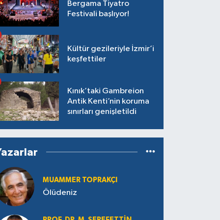
Bergama Tiyatro
Festivali başlıyor!
Kültür gezileriyle İzmir’i
keşfettiler
Kınık’taki Gambreion
Antik Kenti’nin koruma
sınırları genişletildi
Yazarlar
MUAMMER TOPRAKÇI
Ölüdeniz
PROF. DR. M. ŞEREFETTIN