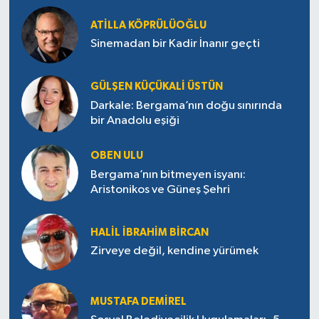
ATILLA KÖPRÜLÜOĞLU
Sinemadan bir Kadir İnanır geçti
GÜLŞEN KÜÇÜKALI ÜSTÜN
Darkale: Bergama’nın doğu sınırında
bir Anadolu eşiği
OBEN ULU
Bergama’nın bitmeyen isyanı:
Aristonikos ve Güneş Şehri
HALIL İBRAHIM BIRCAN
Zirveye değil, kendine yürümek
MUSTAFA DEMIREL