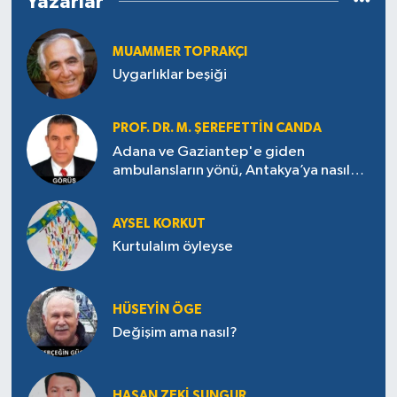
Yazarlar
MUAMMER TOPRAKÇI
Uygarlıklar beşiği
PROF. DR. M. ŞEREFETTIN CANDA
Adana ve Gaziantep'e giden
ambulansların yönü, Antakya’ya nasıl
çevrildi?
AYSEL KORKUT
Kurtulalım öyleyse
HÜSEYIN ÖGE
Değişim ama nasıl?
HASAN ZEKI SUNGUR