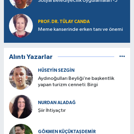
Sosyal Belediyecilik Uygulamaları -5
PROF. DR. TÜLAY CANDA
Meme kanserinde erken tanı ve önemi
Alıntı Yazarlar
HÜSEYIN SEZGIN
Aydınoğulları Beyliği’ne başkentlik
yapan turizm cenneti: Birgi
NURDAN ALADAĞ
Şiir İhtiyaçtır
GÖKMEN KÜÇÜKTAŞDEMIR