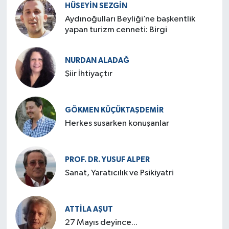
HÜSEYIN SEZGIN
Aydınoğulları Beyliği’ne başkentlik
yapan turizm cenneti: Birgi
NURDAN ALADAĞ
Şiir İhtiyaçtır
GÖKMEN KÜÇÜKTAŞDEMIR
Herkes susarken konuşanlar
PROF. DR. YUSUF ALPER
Sanat, Yaratıcılık ve Psikiyatri
ATTILA AŞUT
27 Mayıs deyince...