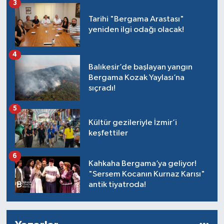
3
Tarihi "Bergama Arastası"
yeniden ilgi odağı olacak!
4
Balıkesir’de başlayan yangın
Bergama Kozak Yaylası’na
sıçradı!
5
Kültür gezileriyle İzmir’i
keşfettiler
6
Kahkaha Bergama’ya geliyor!
"Sersem Kocanın Kurnaz Karısı"
antik tiyatroda!