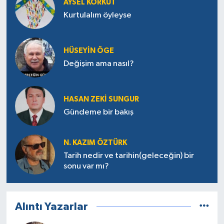
AYSEL KORKUT
Kurtulalım öyleyse
HÜSEYIN ÖGE
Değişim ama nasıl?
HASAN ZEKI SUNGUR
Gündeme bir bakış
N. KAZIM ÖZTÜRK
Tarih nedir ve tarihin(geleceğin) bir
sonu var mı?
Alıntı Yazarlar