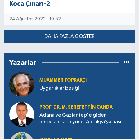
Koca Çınarı-2
24 Ağustos 2022 - 10:52
DAHA FAZLA GÖSTER
Yazarlar
MUAMMER TOPRAKÇI
Uygarlıklar beşiği
PROF. DR. M. ŞEREFETTIN CANDA
Adana ve Gaziantep'e giden
ambulansların yönü, Antakya’ya nasıl
çevrildi?