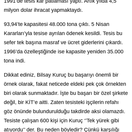
1991’de tesis kar patlaması yaptı. Artık yılda 4,5
milyon dolar ihracat yapmaktaydı.
93,94’te kapasitesi 48.000 tona çıktı. 5 Nisan
Kararları’yla tesise ayrılan ödenek kesildi. Tesis bu
sefer tek başına masraf ve ücret giderlerini çıkardı.
1996’da özelleştiğinde ise kapasite yeniden 35.000
tona indi.
Dikkat ediniz, Bilsay Kuruç bu başarıyı önemli bir
örnek olarak, fakat neticede eldeki pek çok örnekten
biri olarak sunmaktadır. İşte bu başarı bir özel şirkete
değil, bir KİT’e aitti. Zaten tesisteki işçilerin refahı
göz önünde bulundurulduğu takdirde aksi olamazdı.
Tesiste çalışan 600 kişi için Kuruç ‘’Tek yürek gibi
atıyordu’’ der. Bu neden böyledir? Çünkü karşılığı