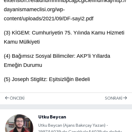
extension://efaidnbmnnnibpcajpcglclefindmkaj/http://
dayanismameclisi.org/wp-
content/uploads/2021/09/DF-sayi2.pdf
(3)
KİGEM: Cumhuriyetin 75. Yılında Kamu Hizmeti
Kamu Mülkiyeti
(4)
Bağımsız Sosyal Bilimciler: AKP’li Yıllarda
Emeğin Durumu
(5)
Joseph Stiglitz: Eşitsizliğin Bedeli
ÖNCEKI
SONRAKI
Utku Beycan
Utku Beycan (Ajans Bakırçay Yazarı) -
1997&#039;de Çanakkale&#039;de doğdu.