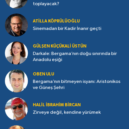
toplayacak?
ATILLA KÖPRÜLÜOĞLU
Sinemadan bir Kadir İnanır geçti
GÜLŞEN KÜÇÜKALI ÜSTÜN
Darkale: Bergama’nın doğu sınırında bir
Anadolu eşiği
OBEN ULU
Bergama’nın bitmeyen isyanı: Aristonikos
ve Güneş Şehri
HALIL İBRAHIM BIRCAN
Zirveye değil, kendine yürümek