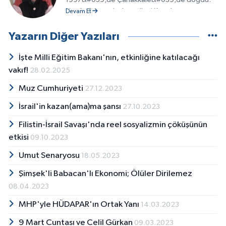
Henüz 1 yaşındayken ailesi Kozak,
Devam Et
Yukarıbey&#039;e taşındı. 2012&#039;de
TKP&#039;ye katıldı. 2015&#039;e kadar
Yazarın Diğer Yazıları
Bergama&#039;da yaşadı. İlk, ve orta
öğretimini Osman Nuri Ersezgin İlköğretim
İşte Milli Eğitim Bakanı'nın, etkinliğine katılacağı
Okulu&#039;nda, Lise öğretimini 14 Eylül
vakıf!
28.02.2025
Anadolu Lisesi&#039;nde tamamladı. 2015
Muz Cumhuriyeti
yılında Ege Üniversitesi, İletişim
27.12.2023
Fakültesi&#039;ni kazandı. Üniversitedeyken
İsrail'in kazan(ama)ma şansı
27.10.2023
öğrenci topluluklarının çıkardığı amatör
dergilerde karikatüristlik yaptı.
Filistin-İsrail Savaşı'nda reel sosyalizmin çöküşünün
etkisi
09.10.2023
Umut Senaryosu
18.05.2023
Şimşek'li Babacan'lı Ekonomi; Ölüler Dirilemez
08.04.2023
MHP'yle HÜDAPAR'ın Ortak Yanı
14.03.2023
9 Mart Cuntası ve Celil Gürkan
09.03.2023