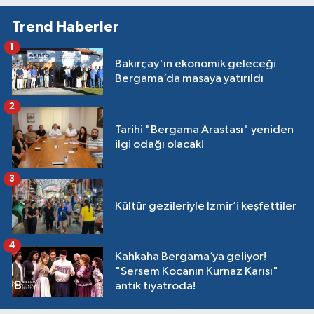
Trend Haberler
1
Bakırçay'ın ekonomik geleceği
Bergama’da masaya yatırıldı
2
Tarihi "Bergama Arastası" yeniden
ilgi odağı olacak!
3
Kültür gezileriyle İzmir’i keşfettiler
4
Kahkaha Bergama’ya geliyor!
"Sersem Kocanın Kurnaz Karısı"
antik tiyatroda!