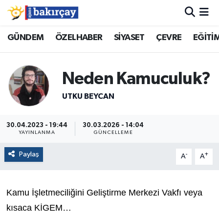
İzmir Nöbetçi Eczaneler
GÜNDEM
ÖZELHABER
SİYASET
ÇEVRE
EĞİTİ
İzmir Hava Durumu
Neden Kamuculuk?
İzmir Namaz Vakitleri
UTKU BEYCAN
İzmir Trafik Yoğunluk Haritası
30.04.2023 - 19:44
30.03.2026 - 14:04
YAYINLANMA
GÜNCELLEME
Süper Lig Puan Durumu ve Fikstür
Paylaş
-
+
A
A
Tüm Manşetler
Son Dakika Haberleri
Kamu İşletmeciliğini Geliştirme Merkezi Vakfı veya
kısaca KİGEM…
Haber Arşivi