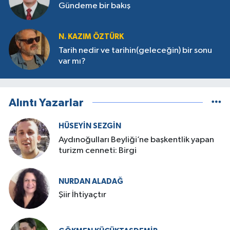
Gündeme bir bakış
N. KAZIM ÖZTÜRK
Tarih nedir ve tarihin(geleceğin) bir sonu
var mı?
Alıntı Yazarlar
HÜSEYIN SEZGIN
Aydınoğulları Beyliği’ne başkentlik yapan
turizm cenneti: Birgi
NURDAN ALADAĞ
Şiir İhtiyaçtır