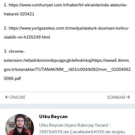
1.
https://www.cumhuriyet.com.tr/haber/trt-ekranlarinda-ataturke-
hakaret-320421
2.
https://www.yurtgazetesi.com.tr/medya/ataturk-dusmani-turkcu-
olabilir-mi-h155249.html
3.
chrome-
extension://efaidnbmnnnibpcajpcglclefindmkaj/https://www5.tbmm.
gov.tr/tutanaklar/TUTANAK/MM__/d01/c004/b062/mm__01004062
0066.pdf
ÖNCEKI
SONRAKI
Utku Beycan
Utku Beycan (Ajans Bakırçay Yazarı) -
1997&#039;de Çanakkale&#039;de doğdu.