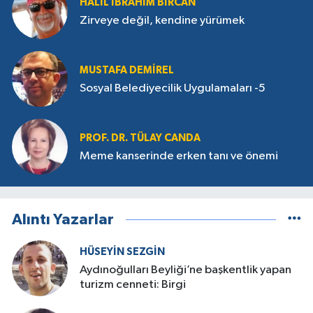
HALIL İBRAHIM BIRCAN
Zirveye değil, kendine yürümek
MUSTAFA DEMIREL
Sosyal Belediyecilik Uygulamaları -5
PROF. DR. TÜLAY CANDA
Meme kanserinde erken tanı ve önemi
Alıntı Yazarlar
HÜSEYIN SEZGIN
Aydınoğulları Beyliği’ne başkentlik yapan
turizm cenneti: Birgi