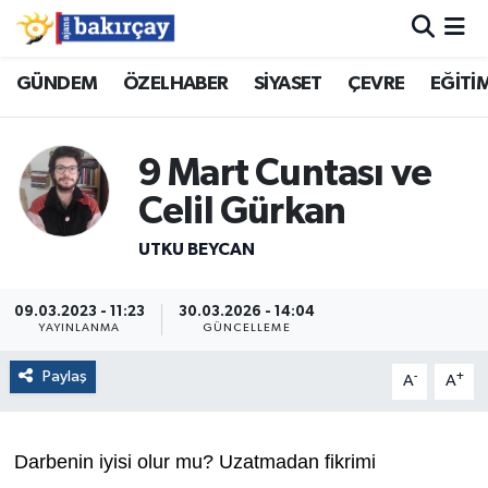
İzmir Nöbetçi Eczaneler
GÜNDEM
ÖZELHABER
SİYASET
ÇEVRE
EĞİTİ
İzmir Hava Durumu
9 Mart Cuntası ve
İzmir Namaz Vakitleri
Celil Gürkan
İzmir Trafik Yoğunluk Haritası
UTKU BEYCAN
Süper Lig Puan Durumu ve Fikstür
09.03.2023 - 11:23
30.03.2026 - 14:04
YAYINLANMA
GÜNCELLEME
Tüm Manşetler
Paylaş
-
+
A
A
Son Dakika Haberleri
Darbenin iyisi olur mu? Uzatmadan fikrimi
Haber Arşivi