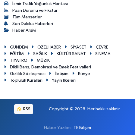
İzmir Trafik Yoğunluk Haritası
Puan Durumu ve Fikstür
Tüm Manşetler
Son Dakika Haberleri
Haber Arşivi
GÜNDEM
ÖZELHABER
SİYASET
ÇEVRE
EĞİTİM
SAĞLIK
KÜLTÜR SANAT
SİNEMA
TİYATRO
MÜZİK
Dikili Barış, Demokrasi ve Emek Festivalleri
Gizlilik Sözleşmesi
İletişim
Künye
Topluluk Kuralları
Yayın İlkeleri
RSS
Copyright © 2026. Her hakkı saklıdır.
Haber Yazılımı:
TE Bilişim