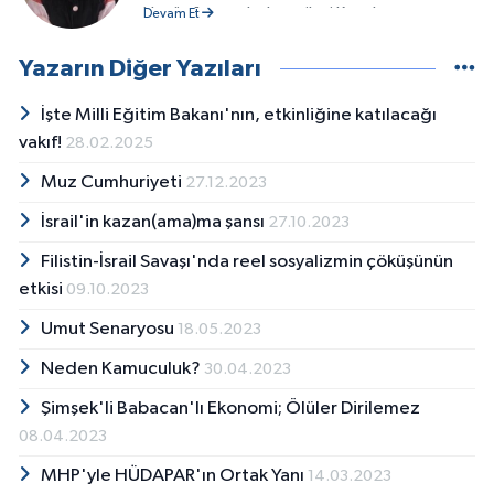
Henüz 1 yaşındayken ailesi Kozak,
Devam Et
Yukarıbey&#039;e taşındı. 2012&#039;de
TKP&#039;ye katıldı. 2015&#039;e kadar
Yazarın Diğer Yazıları
Bergama&#039;da yaşadı. İlk, ve orta
öğretimini Osman Nuri Ersezgin İlköğretim
İşte Milli Eğitim Bakanı'nın, etkinliğine katılacağı
Okulu&#039;nda, Lise öğretimini 14 Eylül
vakıf!
28.02.2025
Anadolu Lisesi&#039;nde tamamladı. 2015
Muz Cumhuriyeti
yılında Ege Üniversitesi, İletişim
27.12.2023
Fakültesi&#039;ni kazandı. Üniversitedeyken
İsrail'in kazan(ama)ma şansı
27.10.2023
öğrenci topluluklarının çıkardığı amatör
dergilerde karikatüristlik yaptı.
Filistin-İsrail Savaşı'nda reel sosyalizmin çöküşünün
etkisi
09.10.2023
Umut Senaryosu
18.05.2023
Neden Kamuculuk?
30.04.2023
Şimşek'li Babacan'lı Ekonomi; Ölüler Dirilemez
08.04.2023
MHP'yle HÜDAPAR'ın Ortak Yanı
14.03.2023