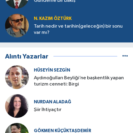
Gündeme bir bakış
N. KAZIM ÖZTÜRK
Tarih nedir ve tarihin(geleceğin) bir sonu
var mı?
Alıntı Yazarlar
HÜSEYIN SEZGIN
Aydınoğulları Beyliği’ne başkentlik yapan
turizm cenneti: Birgi
NURDAN ALADAĞ
Şiir İhtiyaçtır
GÖKMEN KÜÇÜKTAŞDEMIR