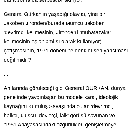
daha sonra da serbest bırakılıyor.
General Gürkan'ın yaşadığı olaylar, yine bir
Jakoben-Jironden(burada Mumcu Jakoben'i
'devrimci' kelimesinin, Jironden'i 'muhafazakar'
kelimesinin eş anlamlısı olarak kullanıyor)
çatışmasının, 1971 dönemine denk düşen yansıması
değil midir?
...
Anılarında görüleceği gibi General GÜRKAN, dünya
genelinde yaygınlaşan bu modele karşı, ideolojik
kaynağını Kurtuluş Savaşı'nda bulan 'devrimci,
halkçı, ulusçu, devletçi, laik' görüşü savunan ve
'1961 Anayasasındaki özgürlükleri genişletmeye