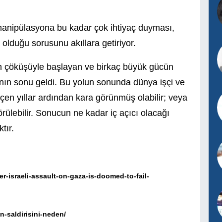
n manipülasyona bu kadar çok ihtiyaç duyması,
olduğu sorusunu akıllara getiriyor.
min çöküşüyle başlayan ve birkaç büyük gücün
anın sonu geldi. Bu yolun sonunda dünya işçi ve
eçen yıllar ardından kara görünmüş olabilir; veya
rülebilir. Sonucun ne kadar iç açıcı olacağı
tır.
er-israeli-assault-on-gaza-is-doomed-to-fail-
in-saldirisini-neden/