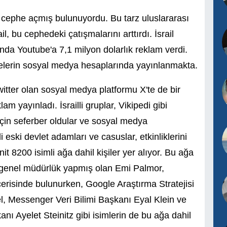
r cephe açmış bulunuyordu. Bu tarz uluslararası
ail, bu cephedeki çatışmalarını arttırdı. İsrail
sında Youtube'a 7,1 milyon dolarlık reklam verdi.
kelerin sosyal medya hesaplarında yayınlanmakta.
Twitter olan sosyal medya platformu X'te de bir
m yayınladı. İsrailli gruplar, Vikipedi gibi
için seferber oldular ve sosyal medya
li eski devlet adamları ve casuslar, etkinliklerini
nit 8200 isimli ağa dahil kişiler yer alıyor. Bu ağa
da genel müdürlük yapmış olan Emi Palmor,
erisinde bulunurken, Google Araştırma Stratejisi
, Messenger Veri Bilimi Başkanı Eyal Klein ve
kanı Ayelet Steinitz gibi isimlerin de bu ağa dahil