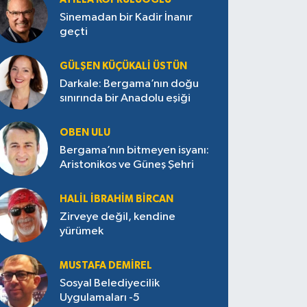
Sinemadan bir Kadir İnanır
geçti
GÜLŞEN KÜÇÜKALI ÜSTÜN
Darkale: Bergama’nın doğu
sınırında bir Anadolu eşiği
OBEN ULU
Bergama’nın bitmeyen isyanı:
Aristonikos ve Güneş Şehri
HALIL İBRAHIM BIRCAN
Zirveye değil, kendine
yürümek
MUSTAFA DEMIREL
Sosyal Belediyecilik
Uygulamaları -5