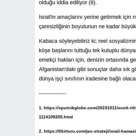
olduğu iddia ediliyor (8).
İsrail'in amaçlarını yerine getirmek içi
çaresizliğinin boyutunun ne kadar büyük 
Kabaca söyleyebiliriz ki; reel sosyaliz
köşe başlarını tuttuğu tek kutuplu düny
emekçi hakları için, denizin ortasında g
Afganistan'daki gibi sonuçlar daha sık gö
dünya işçi sınıfının iradesine bağlı olacak
---------------
1.
https://sputnikglobe.com/20231011/scott-ritt
1114109205.html
2.
https://fikirturu.com/jeo-strateji/israil-hamas