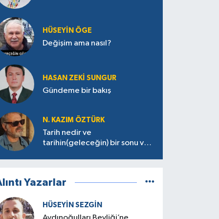
HÜSEYIN ÖGE
Değişim ama nasıl?
HASAN ZEKI SUNGUR
Gündeme bir bakış
N. KAZIM ÖZTÜRK
Tarih nedir ve
tarihin(geleceğin) bir sonu var
mı?
lıntı Yazarlar
HÜSEYIN SEZGIN
Aydınoğulları Beyliği’ne