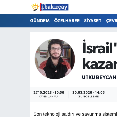
İzmir Nöbetçi Eczaneler
GÜNDEM
ÖZELHABER
SİYASET
ÇEV
İzmir Hava Durumu
İsrail
İzmir Namaz Vakitleri
kaza
İzmir Trafik Yoğunluk Haritası
Süper Lig Puan Durumu ve Fikstür
UTKU BEYCAN
Tüm Manşetler
27.10.2023 - 10:56
30.03.2026 - 14:05
YAYINLANMA
GÜNCELLEME
Son Dakika Haberleri
Haber Arşivi
Son teknoloji saldırı ve savunma sistemle