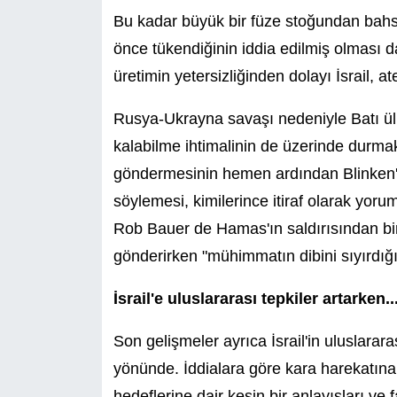
Bu kadar büyük bir füze stoğundan bahs
önce tükendiğinin iddia edilmiş olması da
üretimin yetersizliğinden dolayı İsrail, 
Rusya-Ukrayna savaşı nedeniyle Batı ülke
kalabilme ihtimalinin de üzerinde durma
göndermesinin hemen ardından Blinken'in,
söylemesi, kimilerince itiraf olarak yo
Rob Bauer de Hamas'ın saldırısından b
gönderirken "mühimmatın dibini sıyırdığın
İsrail'e uluslararası tepkiler artarken..
Son gelişmeler ayrıca İsrail'in uluslarar
yönünde. İddialara göre kara harekatına h
hedeflerine dair kesin bir anlayışları ve f