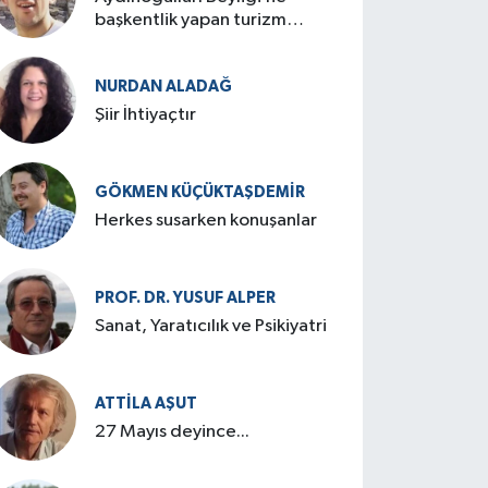
başkentlik yapan turizm
cenneti: Birgi
NURDAN ALADAĞ
Şiir İhtiyaçtır
GÖKMEN KÜÇÜKTAŞDEMIR
Herkes susarken konuşanlar
PROF. DR. YUSUF ALPER
Sanat, Yaratıcılık ve Psikiyatri
ATTILA AŞUT
27 Mayıs deyince...