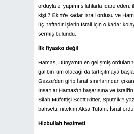
orduyla el yapımı silahlarla idare eden, i
kişi 7 Ekim'e kadar İsrail ordusu ve H
üç haftadır işlerin İsrail için o kadar k
sermiş bulundu.
İlk fiyasko değil
Hamas, Dünya'nın en gelişmiş ordularında
galibin kim olacağı da tartışılmaya baş
Gazze'den girip İsrail sınırlarından çıka
İnsanlar Hamas'ın başarısına ve İsrail'in 
Silah Müfettişi Scott Ritter, Sputnik'e ya
bahsetti; nitekim Aksa Tufanı, İsrail ordu
Hizbullah hezimeti