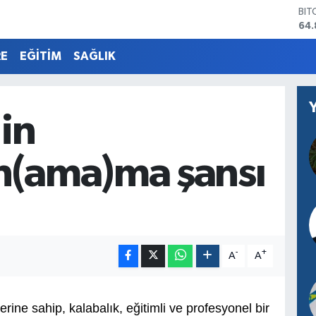
DO
47,
EU
55,
RE
EĞİTİM
SAĞLIK
STE
64,
GRA
66
'in
BİS
13.
n(ama)ma şansı
-
+
A
A
rine sahip, kalabalık, eğitimli ve profesyonel bir