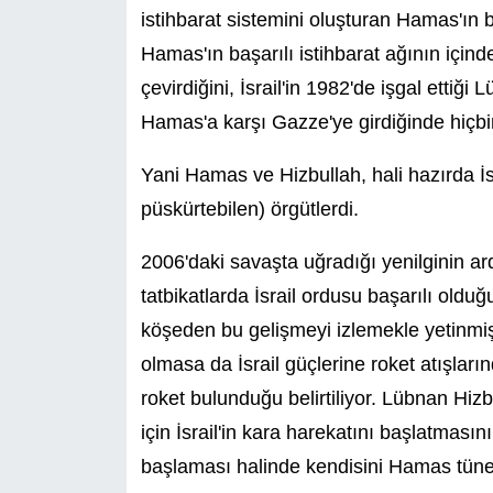
istihbarat sistemini oluşturan Hamas'ın 
Hamas'ın başarılı istihbarat ağının içind
çevirdiğini, İsrail'in 1982'de işgal ettiğ
Hamas'a karşı Gazze'ye girdiğinde hiçbi
Yani Hamas ve Hizbullah, hali hazırda İsr
püskürtebilen) örgütlerdi.
2006'daki savaşta uğradığı yenilginin ard
tatbikatlarda İsrail ordusu başarılı old
köşeden bu gelişmeyi izlemekle yetinmiş
olmasa da İsrail güçlerine roket atışlar
roket bulunduğu belirtiliyor. Lübnan Hizb
için İsrail'in kara harekatını başlatmasın
başlaması halinde kendisini Hamas tünell