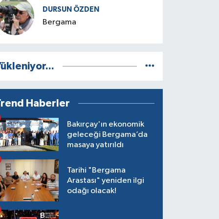
DURSUN ÖZDEN
Bergama
ükleniyor...
Trend Haberler
Bakırçay'ın ekonomik
geleceği Bergama’da
masaya yatırıldı
Tarihi "Bergama
Arastası" yeniden ilgi
odağı olacak!