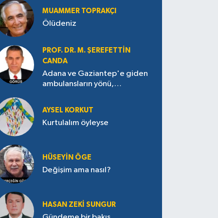
MUAMMER TOPRAKÇI
Ölüdeniz
PROF. DR. M. ŞEREFETTIN
CANDA
Adana ve Gaziantep'e giden
ambulansların yönü,
Antakya’ya nasıl çevrildi?
AYSEL KORKUT
Kurtulalım öyleyse
HÜSEYIN ÖGE
Değişim ama nasıl?
HASAN ZEKI SUNGUR
Gündeme bir bakış