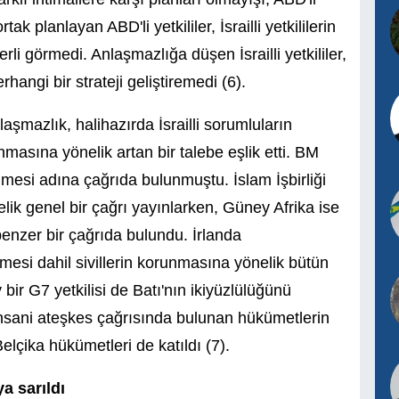
ak planlayan ABD'li yetkililer, İsrailli yetkililerin
erli görmedi. Anlaşmazlığa düşen İsrailli yetkililer,
hangi bir strateji geliştiremedi (6).
nlaşmazlık, halihazırda İsrailli sorumluların
asına yönelik artan bir talebe eşlik etti. BM
esi adına çağrıda bulunmuştu. İslam İşbirliği
lik genel bir çağrı yayınlarken, Güney Afrika ise
benzer bir çağrıda bulundu. İrlanda
esi dahil sivillerin korunmasına yönelik bütün
y bir G7 yetkilisi de Batı'nın ikiyüzlülüğünü
 insani ateşkes çağrısında bulunan hükümetlerin
elçika hükümetleri de katıldı (7).
a sarıldı