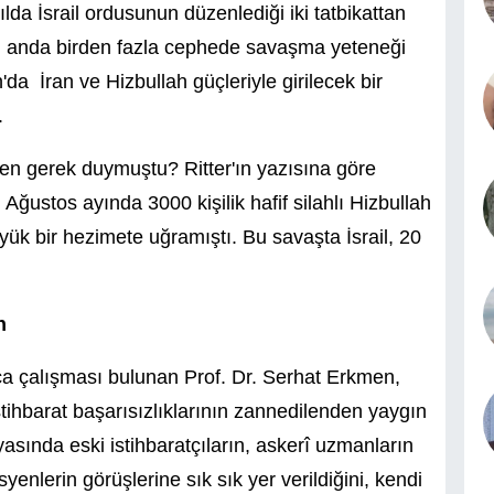
 yılda İsrail ordusunun düzenlediği iki tatbikattan
ynı anda birden fazla cephede savaşma yeteneği
a İran ve Hizbullah güçleriyle girilecek bir
.
eden gerek duymuştu? Ritter'ın yazısına göre
nın Ağustos ayında 3000 kişilik hafif silahlı Hizbullah
üyük bir hezimete uğramıştı. Bu savaşta İsrail, 20
n
a çalışması bulunan Prof. Dr. Serhat Erkmen,
tihbarat başarısızlıklarının zannedilenden yaygın
asında eski istihbaratçıların, askerî uzmanların
nlerin görüşlerine sık sık yer verildiğini, kendi