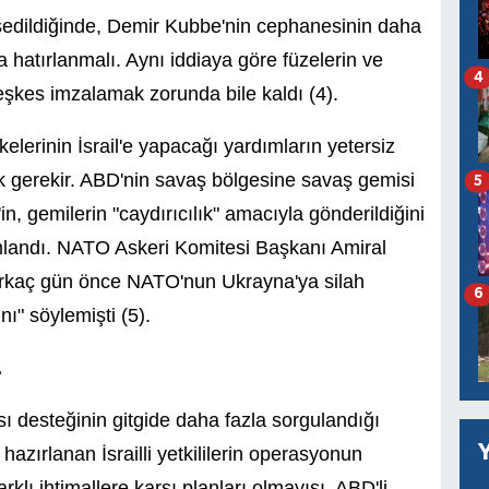
edildiğinde, Demir Kubbe'nin cephanesinin daha
 hatırlanmalı. Aynı iddiaya göre füzelerin ve
4
ateşkes imzalamak zorunda bile kaldı (4).
lerinin İsrail'e yapacağı yardımların yetersiz
k gerekir. ABD'nin savaş bölgesine savaş gemisi
5
 gemilerin "caydırıcılık" amacıyla gönderildiğini
rumlandı. NATO Askeri Komitesi Başkanı Amiral
irkaç gün önce NATO'nun Ukrayna'ya silah
6
ı" söylemişti (5).
.
ası desteğinin gitgide daha fazla sorgulandığı
azırlanan İsrailli yetkililerin operasyonun
arklı ihtimallere karşı planları olmayışı, ABD'li