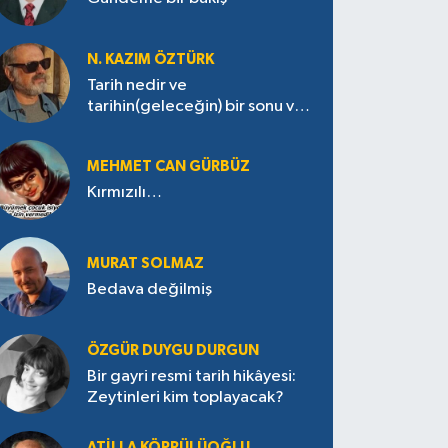
N. KAZIM ÖZTÜRK
Tarih nedir ve
tarihin(geleceğin) bir sonu var
mı?
MEHMET CAN GÜRBÜZ
Kırmızılı…
MURAT SOLMAZ
Bedava değilmiş
ÖZGÜR DUYGU DURGUN
Bir gayri resmi tarih hikâyesi:
Zeytinleri kim toplayacak?
ATILLA KÖPRÜLÜOĞLU