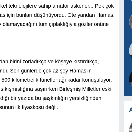
lkel teknolojilere sahip amatör askerler... Pek çok
amas için bunları düşünüyordu. Öte yandan Hamas,
olay olamayacağını tüm çıplaklığıyla gözler önüne
n birini zorladıkça ve köşeye kıstırdıkça,
landı. Son günlerde çok az şey Hamas'ın
n 500 kilometrelik tüneller ağı kadar konuşuluyor.
sıkışmışlığına şaşırırken Birleşmiş Milletler eski
zdığı bir yazıda bu şaşkınlığın yersizliğinden
sunun ilk fiyaskosu değil.
A