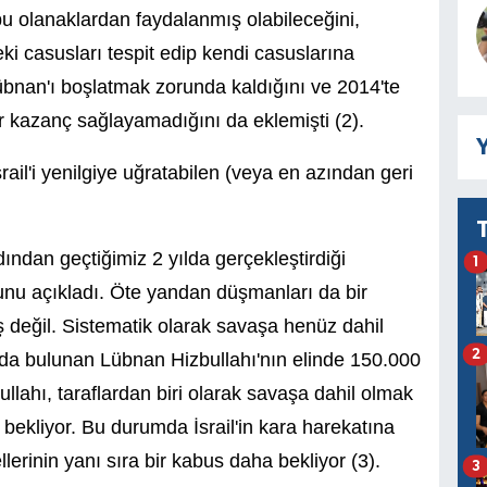
bu olanaklardan faydalanmış olabileceğini,
eki casusları tespit edip kendi casuslarına
i Lübnan'ı boşlatmak zorunda kaldığını ve 2014'te
r kazanç sağlayamadığını da eklemişti (2).
Y
ail'i yenilgiye uğratabilen (veya en azından geri
ından geçtiğimiz 2 yılda gerçekleştirdiği
1
uğunu açıkladı. Öte yandan düşmanları da bir
 değil. Sistematik olarak savaşa henüz dahil
2
ında bulunan Lübnan Hizbullahı'nın elinde 150.000
ullahı, taraflardan biri olarak savaşa dahil olmak
ı bekliyor. Bu durumda İsrail'in kara harekatına
erinin yanı sıra bir kabus daha bekliyor (3).
3