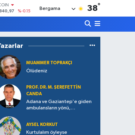
°
LAR
38
Bergama
7436
%0.18
RO
2510
%0.32
RLİN
4811
%0.38
M ALTIN
Yazarlar
60.55
%0
T100
779
%-14
MUAMMER TOPRAKÇI
Ölüdeniz
PROF. DR. M. ŞEREFETTIN
CANDA
Adana ve Gaziantep'e giden
ambulansların yönü,
Antakya’ya nasıl çevrildi?
AYSEL KORKUT
Kurtulalım öyleyse