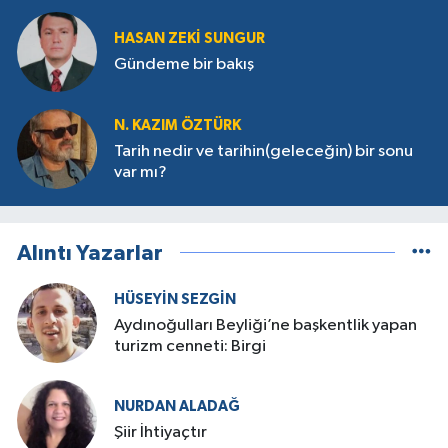
HASAN ZEKI SUNGUR
Gündeme bir bakış
N. KAZIM ÖZTÜRK
Tarih nedir ve tarihin(geleceğin) bir sonu
var mı?
Alıntı Yazarlar
HÜSEYIN SEZGIN
Aydınoğulları Beyliği’ne başkentlik yapan
turizm cenneti: Birgi
NURDAN ALADAĞ
Şiir İhtiyaçtır