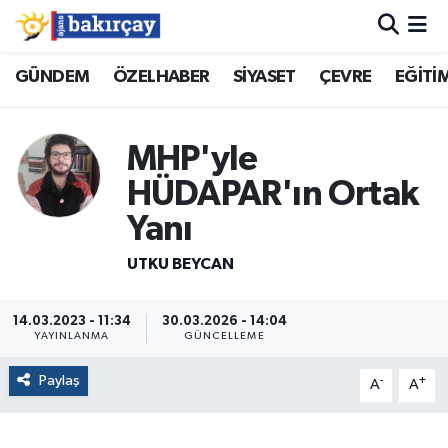
İzmir Nöbetçi Eczaneler
GÜNDEM
ÖZELHABER
SİYASET
ÇEVRE
EĞİTİ
İzmir Hava Durumu
MHP'yle
İzmir Namaz Vakitleri
HÜDAPAR'ın Ortak
Yanı
İzmir Trafik Yoğunluk Haritası
UTKU BEYCAN
Süper Lig Puan Durumu ve Fikstür
14.03.2023 - 11:34
30.03.2026 - 14:04
Tüm Manşetler
YAYINLANMA
GÜNCELLEME
Son Dakika Haberleri
Paylaş
-
+
A
A
Haber Arşivi