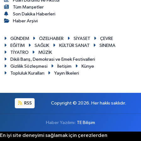
Puan Durumu ve Fikstür
Tüm Manşetler
Son Dakika Haberleri
Haber Arşivi
GÜNDEM
ÖZELHABER
SİYASET
ÇEVRE
EĞİTİM
SAĞLIK
KÜLTÜR SANAT
SİNEMA
TİYATRO
MÜZİK
Dikili Barış, Demokrasi ve Emek Festivalleri
Gizlilik Sözleşmesi
İletişim
Künye
Topluluk Kuralları
Yayın İlkeleri
RSS
Copyright © 2026. Her hakkı saklıdır.
Haber Yazılımı:
TE Bilişim
En iyi site deneyimi sağlamak için çerezlerden