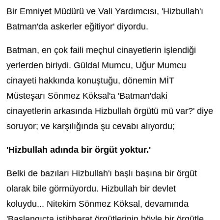
Bir Emniyet Müdürü ve Vali Yardımcısı, 'Hizbullah'ı
Batman'da askerler eğitiyor' diyordu.
Batman, en çok faili meçhul cinayetlerin işlendiği
yerlerden biriydi. Güldal Mumcu, Uğur Mumcu
cinayeti hakkında konuştuğu, dönemin MİT
Müsteşarı Sönmez Köksal'a 'Batman'daki
cinayetlerin arkasında Hizbullah örgütü mü var?' diye
soruyor; ve karşılığında şu cevabı alıyordu;
'Hizbullah adında bir ö
rg
üt yoktur.'
Belki de bazıları Hizbullah'ı başlı başına bir örgüt
olarak bile görmüyordu. Hizbullah bir devlet
koluydu... Nitekim Sönmez Köksal, devamında
'Başlangıçta istihbarat örgütlerinin böyle bir örgütle,