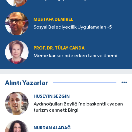
MUSTAFA DEMIREL
Sosyal Belediyecilik Uygulamaları -5
PROF. DR. TÜLAY CANDA
Meme kanserinde erken tanı ve önemi
Alıntı Yazarlar
HÜSEYIN SEZGIN
Aydınoğulları Beyliği’ne başkentlik yapan
turizm cenneti: Birgi
NURDAN ALADAĞ