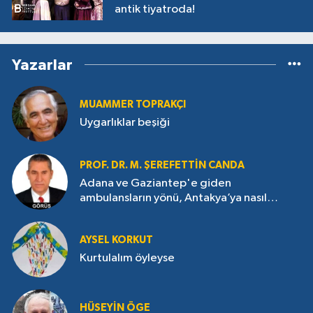
antik tiyatroda!
Yazarlar
MUAMMER TOPRAKÇI
Uygarlıklar beşiği
PROF. DR. M. ŞEREFETTIN CANDA
Adana ve Gaziantep'e giden
ambulansların yönü, Antakya’ya nasıl
çevrildi?
AYSEL KORKUT
Kurtulalım öyleyse
HÜSEYIN ÖGE