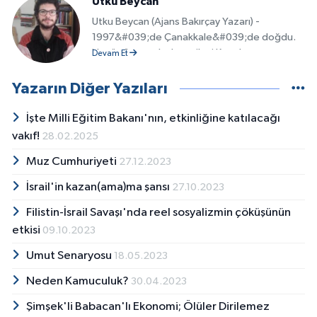
Utku Beycan
Utku Beycan (Ajans Bakırçay Yazarı) -
1997&#039;de Çanakkale&#039;de doğdu.
Henüz 1 yaşındayken ailesi Kozak,
Devam Et
Yukarıbey&#039;e taşındı. 2012&#039;de
TKP&#039;ye katıldı. 2015&#039;e kadar
Yazarın Diğer Yazıları
Bergama&#039;da yaşadı. İlk, ve orta
öğretimini Osman Nuri Ersezgin İlköğretim
İşte Milli Eğitim Bakanı'nın, etkinliğine katılacağı
Okulu&#039;nda, Lise öğretimini 14 Eylül
vakıf!
28.02.2025
Anadolu Lisesi&#039;nde tamamladı. 2015
Muz Cumhuriyeti
yılında Ege Üniversitesi, İletişim
27.12.2023
Fakültesi&#039;ni kazandı. Üniversitedeyken
İsrail'in kazan(ama)ma şansı
27.10.2023
öğrenci topluluklarının çıkardığı amatör
dergilerde karikatüristlik yaptı.
Filistin-İsrail Savaşı'nda reel sosyalizmin çöküşünün
etkisi
09.10.2023
Umut Senaryosu
18.05.2023
Neden Kamuculuk?
30.04.2023
Şimşek'li Babacan'lı Ekonomi; Ölüler Dirilemez