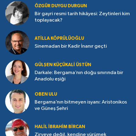
ÖZGÜR DUYGU DURGUN
Bir gayri resmi tarih hikâyesi: Zeytinleri kim
toplayacak?
ATILLA KÖPRÜLÜOĞLU
Sinemadan bir Kadir İnanır geçti
GÜLŞEN KÜÇÜKALI ÜSTÜN
Darkale: Bergama’nın doğu sınırında bir
Anadolu eşiği
OBEN ULU
Bergama’nın bitmeyen isyanı: Aristonikos
ve Güneş Şehri
HALIL İBRAHIM BIRCAN
Zirveye değil, kendine yürümek