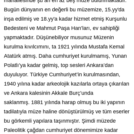
mahallesinde şu an en az beş müze bulunmaktadır.
Bugün dünyanın en değerli bu müzemize, 15.yy'da
inşa edilmiş ve 18.yy'a kadar hizmet etmiş Kurşunlu
Bedesteni ve Mahmut Paşa Han’ları, ev sahipliği
yapmaktadır. Düşünebiliyor musunuz Müzenin
kurulma kıvılcımını, ta 1921 yılında Mustafa Kemal
Atatürk atmış. Daha cumhuriyet kurulmamış, Yunan
Polatlı’ya kadar gelmiş, top sesleri Ankara’dan
duyuluyor. Türkiye Cumhuriyet’in kurulmasından,
1940 yılına kadar arkeolojik kazılarla ortaya çıkarılan
ve Ankara kalesinin Akkale Burç’unda
saklanmış. 1881 yılında harap olmuş bu iki yapının
tadilatıyla müze haline dönüştürülmüş ve tüm eserler
bu görkemli yapılara taşınmıştır. Şimdi müzede
Paleolitik çağdan cumhuriyet dönemimize kadar