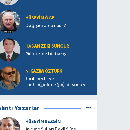
HÜSEYIN ÖGE
Değişim ama nasıl?
HASAN ZEKI SUNGUR
Gündeme bir bakış
N. KAZIM ÖZTÜRK
Tarih nedir ve
tarihin(geleceğin) bir sonu var
mı?
lıntı Yazarlar
HÜSEYIN SEZGIN
Aydınoğulları Beyliği’ne