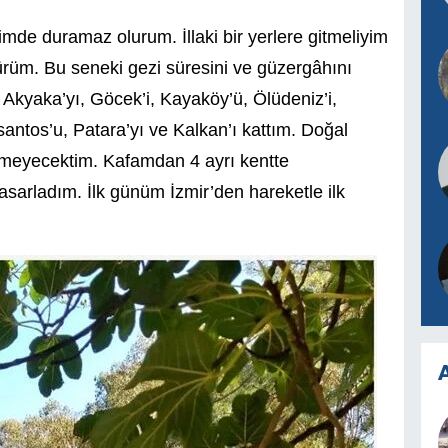
imde duramaz olurum. İllaki bir yerlere gitmeliyim
ürüm. Bu seneki gezi süresini ve güzergâhını
Akyaka’yı, Göcek’i, Kayaköy’ü, Ölüdeniz’i,
santos’u, Patara’yı ve Kalkan’ı kattım. Doğal
remeyecektim. Kafamdan 4 ayrı kentte
arladım. İlk günüm İzmir’den hareketle ilk
A