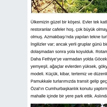
Ülkemizin güzel bir köşesi. Evler tek katl
restoranlar cafeler hoş, çok büyük olmay
olmuş. Azmakbaşı’nda yapılan tekne turlar
İngilizler var; ancak yerli gruplar günü birl
dolaşmadan sonra yola koyulduk. Rotam
Daha Fethiye’ye varmadan yolda Göcek l
yemyeşil, ağaçlar evlerden yüksek, gök
modeli. Küçük, kibar, tertemiz ve düzenli
Pamukkale turlarımızda transit gelip geçt
Özal’ın Cumhurbaşkanlık konutu yaptır
mahalle içinde bir yere park ettik. Aslı