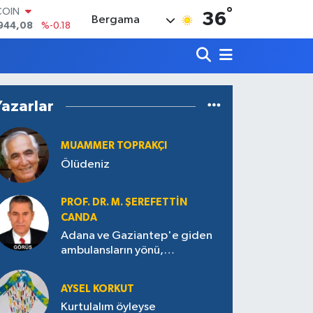
°
LAR
36
Bergama
7436
%0.18
RO
2510
%0.32
RLİN
4811
%0.38
M ALTIN
Yazarlar
0.55
%0.03
T100
779
%-14
MUAMMER TOPRAKÇI
COIN
Ölüdeniz
944,08
%-0.18
PROF. DR. M. ŞEREFETTIN
CANDA
Adana ve Gaziantep'e giden
ambulansların yönü,
Antakya’ya nasıl çevrildi?
AYSEL KORKUT
Kurtulalım öyleyse