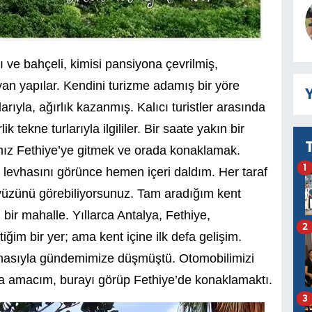
ı ve bahçeli, kimisi pansiyona çevrilmiş,
an yapılar. Kendini turizme adamış bir yöre
Y
ıyla, ağırlık kazanmış. Kalıcı turistler arasında
ik tekne turlarıyla ilgililer. Bir saate yakın bir
ız Fethiye’ye gitmek ve orada konaklamak.
1
evhasını görünce hemen içeri daldım. Her taraf
yüzünü görebiliyorsunuz. Tam aradığım kent
 bir mahalle. Yıllarca Antalya, Fethiye,
2
iğim bir yer; ama kent içine ilk defa gelişim.
masıyla gündemimize düşmüştü. Otomobilimizi
nda amacım, burayı görüp Fethiye’de konaklamaktı.
3