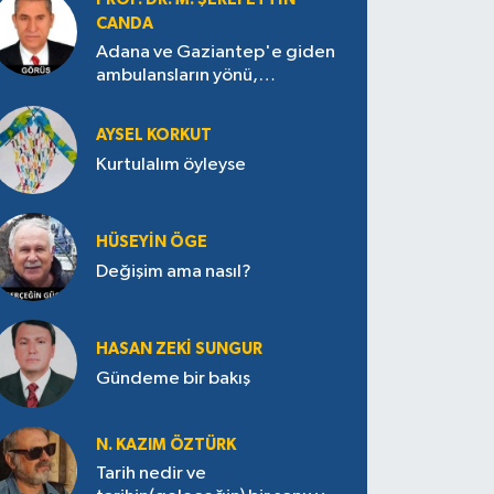
CANDA
Adana ve Gaziantep'e giden
ambulansların yönü,
Antakya’ya nasıl çevrildi?
AYSEL KORKUT
Kurtulalım öyleyse
HÜSEYIN ÖGE
Değişim ama nasıl?
HASAN ZEKI SUNGUR
Gündeme bir bakış
N. KAZIM ÖZTÜRK
Tarih nedir ve