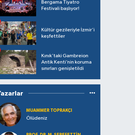
Bergama Tiyatro
Festivali başlıyor!
Kültür gezileriyle İzmir’i
keşfettiler
Kınık’taki Gambreion
Antik Kenti’nin koruma
sınırları genişletildi
Yazarlar
MUAMMER TOPRAKÇI
Ölüdeniz
PROF. DR. M. ŞEREFETTIN