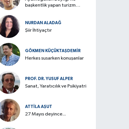
başkentlik yapan turizm
cenneti: Birgi
NURDAN ALADAĞ
Şiir İhtiyaçtır
GÖKMEN KÜÇÜKTAŞDEMIR
Herkes susarken konuşanlar
PROF. DR. YUSUF ALPER
Sanat, Yaratıcılık ve Psikiyatri
ATTILA AŞUT
27 Mayıs deyince...