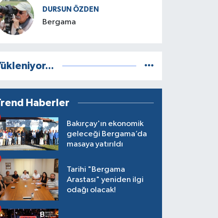
DURSUN ÖZDEN
Bergama
ükleniyor...
Trend Haberler
Bakırçay'ın ekonomik
geleceği Bergama’da
masaya yatırıldı
Tarihi "Bergama
Arastası" yeniden ilgi
odağı olacak!