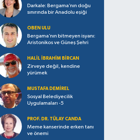
Darkale: Bergama’nın doğu
sınırında bir Anadolu eşiği
OBEN ULU
Bergama’nın bitmeyen isyanı:
Aristonikos ve Güneş Şehri
HALIL İBRAHIM BIRCAN
Zirveye değil, kendine
yürümek
MUSTAFA DEMIREL
Sosyal Belediyecilik
Uygulamaları -5
PROF. DR. TÜLAY CANDA
Meme kanserinde erken tanı
ve önemi