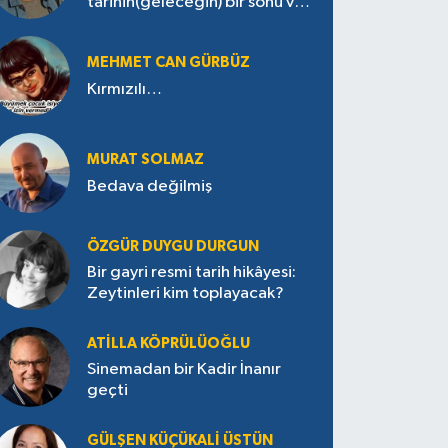
tarihin(geleceğin) bir sonu var
mı?
MEHMET CAN GÜRBÜZ
Kırmızılı…
MURAT SOLMAZ
Bedava değilmiş
ÖZGÜR DUYGU DURGUN
Bir gayri resmi tarih hikâyesi:
Zeytinleri kim toplayacak?
ATILLA KÖPRÜLÜOĞLU
Sinemadan bir Kadir İnanır
geçti
GÜLŞEN KÜÇÜKALI ÜSTÜN