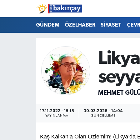
İzmir Nöbetçi Eczaneler
GÜNDEM
ÖZELHABER
SİYASET
ÇEV
İzmir Hava Durumu
Likya
İzmir Namaz Vakitleri
seyy
İzmir Trafik Yoğunluk Haritası
Süper Lig Puan Durumu ve Fikstür
MEHMET GÜL
Tüm Manşetler
17.11.2022 - 15:15
30.03.2026 - 14:04
YAYINLANMA
GÜNCELLEME
Son Dakika Haberleri
Haber Arşivi
Kaş Kalkan’a Olan Özlemim! (Likya’da Bi