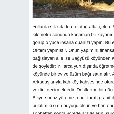
Yollarda sık sık durup fotoğraflar çekin.
kilometre sonunda kocaman bir kayanın 
görüp o yüce insana duanızı yapın. Bu e
Öktem yapmıştır. Onun yapımını finans
bağışlayan aile ise Bağyüzü köyünden Kor
de şöyledir: Yıllarca yurt dışında öğr
köyünde bir ev ve üzüm bağı satın alır. A
Arkadaşlarıyla kâh köy kahvesinde otur
vaktini geçirmektedir. Dostlarına bir gün
Biliyorsunuz yöremizin her tarafı granit d
bulalım ki o en büyüğü olsun ve ben onu
sohbetten sonra yörede arayışlarını sür