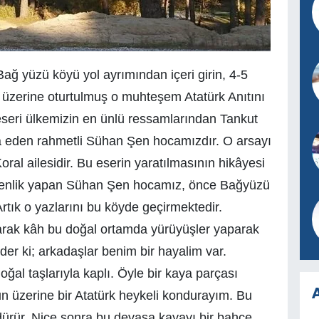
 Bağ yüzü köyü yol ayrımından içeri girin, 4-5
üzerine oturtulmuş o muhteşem Atatürk Anıtını
seri ülkemizin en ünlü ressamlarından Tankut
a eden rahmetli Sühan Şen hocamızdır. O arsayı
al ailesidir. Bu eserin yaratılmasının hikâyesi
etmenlik yapan Sühan Şen hocamız, önce Bağyüzü
rtık o yazlarını bu köyde geçirmektedir.
arak kâh bu doğal ortamda yürüyüşler yaparak
 der ki; arkadaşlar benim bir hayalim var.
oğal taşlarıyla kaplı. Öyle bir kaya parçası
A
n üzerine bir Atatürk heykeli kondurayım. Bu
dürür. Nice sonra bu devasa kayayı bir bahçe