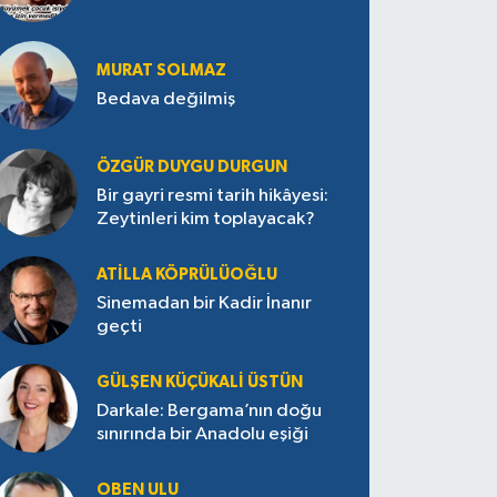
MURAT SOLMAZ
Bedava değilmiş
ÖZGÜR DUYGU DURGUN
Bir gayri resmi tarih hikâyesi:
Zeytinleri kim toplayacak?
ATILLA KÖPRÜLÜOĞLU
Sinemadan bir Kadir İnanır
geçti
GÜLŞEN KÜÇÜKALI ÜSTÜN
Darkale: Bergama’nın doğu
sınırında bir Anadolu eşiği
OBEN ULU