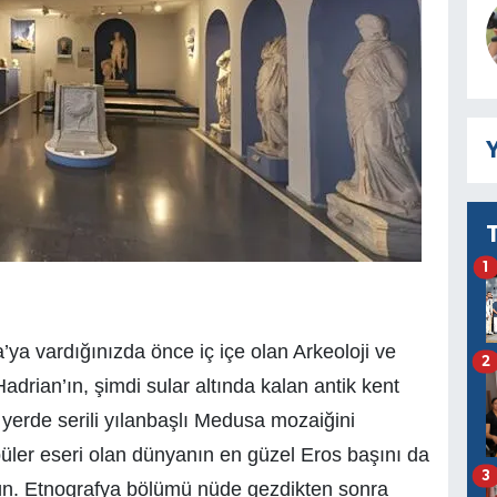
Y
1
a vardığınızda önce iç içe olan Arkeoloji ve
2
rian’ın, şimdi sular altında kalan antik kent
 yerde serili yılanbaşlı Medusa mozaiğini
ler eseri olan dünyanın en güzel Eros başını da
3
ün. Etnografya bölümü nüde gezdikten sonra