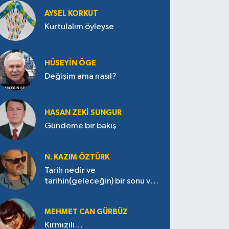
AYSEL KORKUT
Kurtulalım öyleyse
HÜSEYIN ÖGE
Değişim ama nasıl?
HASAN ZEKI SUNGUR
Gündeme bir bakış
N. KAZIM ÖZTÜRK
Tarih nedir ve
tarihin(geleceğin) bir sonu var
mı?
MEHMET CAN GÜRBÜZ
Kırmızılı…