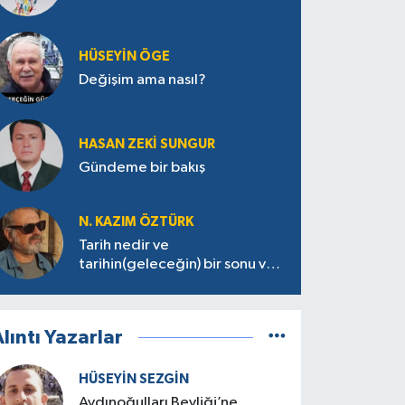
HÜSEYIN ÖGE
Değişim ama nasıl?
HASAN ZEKI SUNGUR
Gündeme bir bakış
N. KAZIM ÖZTÜRK
Tarih nedir ve
tarihin(geleceğin) bir sonu var
mı?
lıntı Yazarlar
HÜSEYIN SEZGIN
Aydınoğulları Beyliği’ne