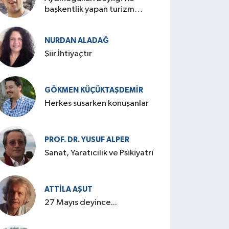
başkentlik yapan turizm
cenneti: Birgi
NURDAN ALADAĞ
Şiir İhtiyaçtır
GÖKMEN KÜÇÜKTAŞDEMIR
Herkes susarken konuşanlar
PROF. DR. YUSUF ALPER
Sanat, Yaratıcılık ve Psikiyatri
ATTILA AŞUT
27 Mayıs deyince...