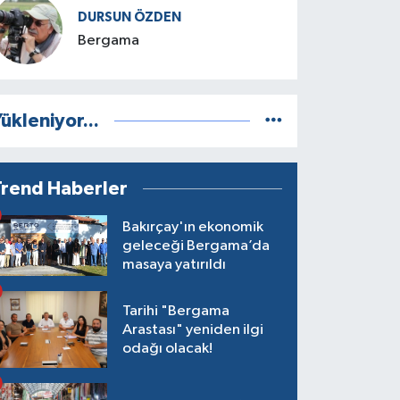
DURSUN ÖZDEN
Bergama
ükleniyor...
Trend Haberler
Bakırçay'ın ekonomik
geleceği Bergama’da
masaya yatırıldı
Tarihi "Bergama
Arastası" yeniden ilgi
odağı olacak!