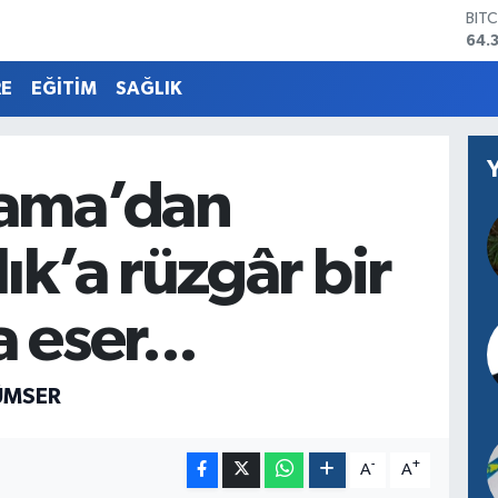
DO
47,
EU
55,
RE
EĞİTİM
SAĞLIK
STE
64,
GRA
661
ama’dan
BİS
13.
BIT
ık’a rüzgâr bir
64.
 eser...
ÜMSER
-
+
A
A