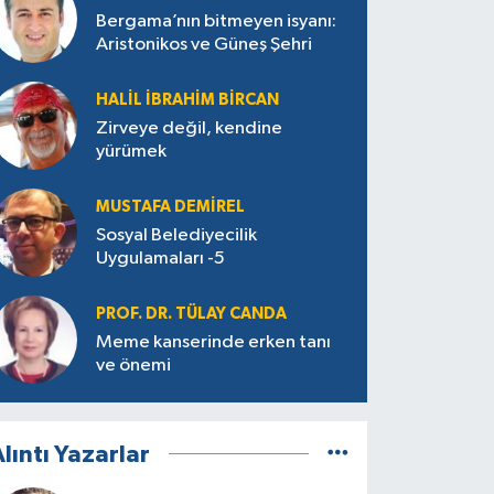
Bergama’nın bitmeyen isyanı:
Aristonikos ve Güneş Şehri
HALIL İBRAHIM BIRCAN
Zirveye değil, kendine
yürümek
MUSTAFA DEMIREL
Sosyal Belediyecilik
Uygulamaları -5
PROF. DR. TÜLAY CANDA
Meme kanserinde erken tanı
ve önemi
lıntı Yazarlar