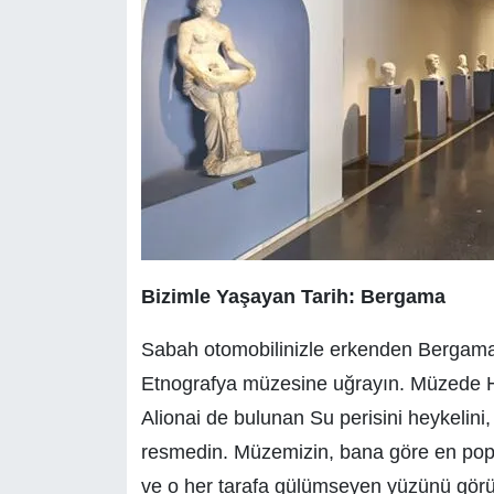
Bizimle Yaşayan Tarih: Bergama
Sabah otomobilinizle erkenden Bergama’y
Etnografya müzesine uğrayın. Müzede Had
Alionai de bulunan Su perisini heykelini,
resmedin. Müzemizin, bana göre en popü
ve o her tarafa gülümseyen yüzünü gör