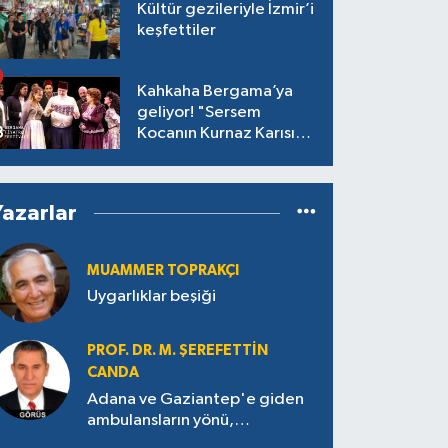
Kültür gezileriyle İzmir’i
keşfettiler
Kahkaha Bergama’ya
geliyor! "Sersem
Kocanın Kurnaz Karısı"
antik tiyatroda!
Yazarlar
MUAMMER TOPRAKÇI
Uygarlıklar beşiği
PROF. DR. M. ŞEREFETTIN
CANDA
Adana ve Gaziantep'e giden
ambulansların yönü,
Antakya’ya nasıl çevrildi?