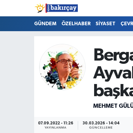
İzmir Nöbetçi Eczaneler
GÜNDEM
ÖZELHABER
SİYASET
ÇEV
İzmir Hava Durumu
Berg
İzmir Namaz Vakitleri
Ayval
İzmir Trafik Yoğunluk Haritası
Süper Lig Puan Durumu ve Fikstür
başka
Tüm Manşetler
MEHMET GÜL
Son Dakika Haberleri
07.09.2022 - 11:26
30.03.2026 - 14:04
Haber Arşivi
YAYINLANMA
GÜNCELLEME