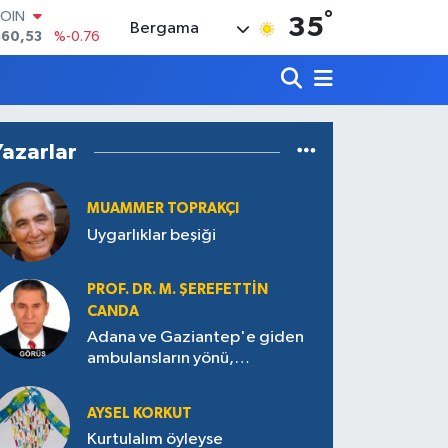
°
LAR
35
Bergama
7069
%0.17
RO
0265
%0.01
RLİN
1897
%0.02
M ALTIN
Yazarlar
8.49
%2.12
T100
887
%64
MUAMMER TOPRAKÇI
COIN
Uygarlıklar beşiği
360,53
%-0.76
PROF. DR. M. ŞEREFETTIN
CANDA
Adana ve Gaziantep'e giden
ambulansların yönü,
Antakya’ya nasıl çevrildi?
AYSEL KORKUT
Kurtulalım öyleyse