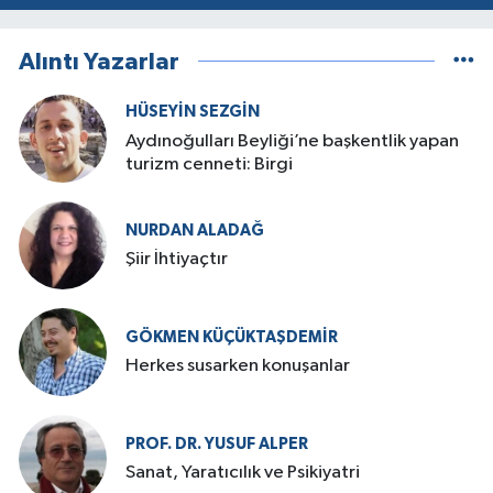
Alıntı Yazarlar
HÜSEYIN SEZGIN
Aydınoğulları Beyliği’ne başkentlik yapan
turizm cenneti: Birgi
NURDAN ALADAĞ
Şiir İhtiyaçtır
GÖKMEN KÜÇÜKTAŞDEMIR
Herkes susarken konuşanlar
PROF. DR. YUSUF ALPER
Sanat, Yaratıcılık ve Psikiyatri