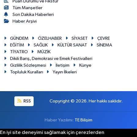
Puan Durumu ve Fikstür
Tüm Manşetler
Son Dakika Haberleri
Haber Arşivi
GÜNDEM
ÖZELHABER
SİYASET
ÇEVRE
EĞİTİM
SAĞLIK
KÜLTÜR SANAT
SİNEMA
TİYATRO
MÜZİK
Dikili Barış, Demokrasi ve Emek Festivalleri
Gizlilik Sözleşmesi
İletişim
Künye
Topluluk Kuralları
Yayın İlkeleri
RSS
Copyright © 2026. Her hakkı saklıdır.
Haber Yazılımı:
TE Bilişim
En iyi site deneyimi sağlamak için çerezlerden