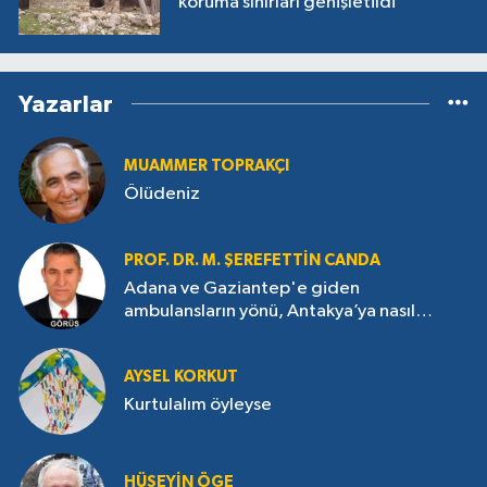
koruma sınırları genişletildi
Yazarlar
MUAMMER TOPRAKÇI
Ölüdeniz
PROF. DR. M. ŞEREFETTIN CANDA
Adana ve Gaziantep'e giden
ambulansların yönü, Antakya’ya nasıl
çevrildi?
AYSEL KORKUT
Kurtulalım öyleyse
HÜSEYIN ÖGE