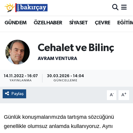
İzmir Nöbetçi Eczaneler
GÜNDEM
ÖZELHABER
SİYASET
ÇEVRE
EĞİTİ
İzmir Hava Durumu
Cehalet ve Bilinç
İzmir Namaz Vakitleri
AVRAM VENTURA
İzmir Trafik Yoğunluk Haritası
14.11.2022 - 16:07
30.03.2026 - 14:04
YAYINLANMA
GÜNCELLEME
Süper Lig Puan Durumu ve Fikstür
Paylaş
-
+
A
A
Tüm Manşetler
Son Dakika Haberleri
Günlük konuşmalarımızda tartışma sözcüğünü
genellikle olumsuz anlamda kullanıyoruz. Aynı
Haber Arşivi