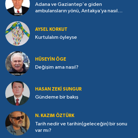
Adana ve Gaziantep'e giden
ambulansların yönü, Antakya’ya nasıl
çevrildi?
AYSEL KORKUT
Kurtulalım öyleyse
HÜSEYIN ÖGE
Değişim ama nasıl?
HASAN ZEKI SUNGUR
Gündeme bir bakış
N. KAZIM ÖZTÜRK
Tarih nedir ve tarihin(geleceğin) bir sonu
var mı?