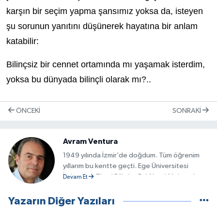
karşın bir seçim yapma şansımız yoksa da, isteyen
şu sorunun yanıtını düşünerek hayatına bir anlam
katabilir:
Bilinçsiz bir cennet ortamında mı yaşamak isterdim,
yoksa bu dünyada bilinçli olarak mı?..
ÖNCEKI
SONRAKI
Avram Ventura
1949 yılında İzmir’de doğdum. Tüm öğrenim
yıllarım bu kentte geçti. Ege Üniversitesi
İktisadi ve Ticari Bilimler Fakültesi Muhasebe
Devam Et
ve Finansman Bölümünü bitirdim. Altı ay süre
ile Londra’da dil kursuna katıldım. Bu arada o
Yazarın Diğer Yazıları
kentte yaşayan kimi yazarlarla söyleşiler