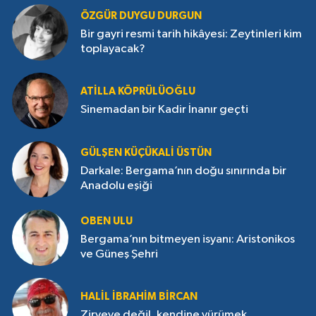
ÖZGÜR DUYGU DURGUN
Bir gayri resmi tarih hikâyesi: Zeytinleri kim
toplayacak?
ATILLA KÖPRÜLÜOĞLU
Sinemadan bir Kadir İnanır geçti
GÜLŞEN KÜÇÜKALI ÜSTÜN
Darkale: Bergama’nın doğu sınırında bir
Anadolu eşiği
OBEN ULU
Bergama’nın bitmeyen isyanı: Aristonikos
ve Güneş Şehri
HALIL İBRAHIM BIRCAN
Zirveye değil, kendine yürümek