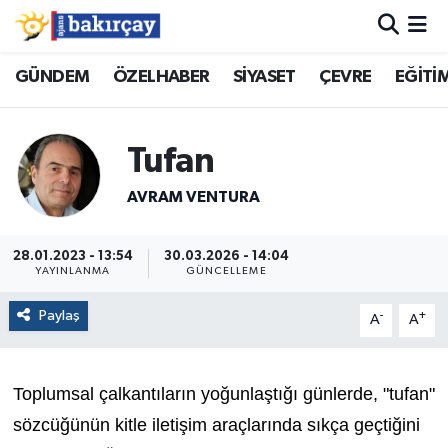
İzmir Nöbetçi Eczaneler
GÜNDEM
ÖZELHABER
SİYASET
ÇEVRE
EĞİTİ
İzmir Hava Durumu
Tufan
İzmir Namaz Vakitleri
AVRAM VENTURA
İzmir Trafik Yoğunluk Haritası
28.01.2023 - 13:54
30.03.2026 - 14:04
YAYINLANMA
GÜNCELLEME
Süper Lig Puan Durumu ve Fikstür
Paylaş
-
+
A
A
Tüm Manşetler
Son Dakika Haberleri
Toplumsal çalkantıların yoğunlaştığı günlerde, "tufan"
sözcüğünün kitle iletişim araçlarında sıkça geçtiğini
Haber Arşivi