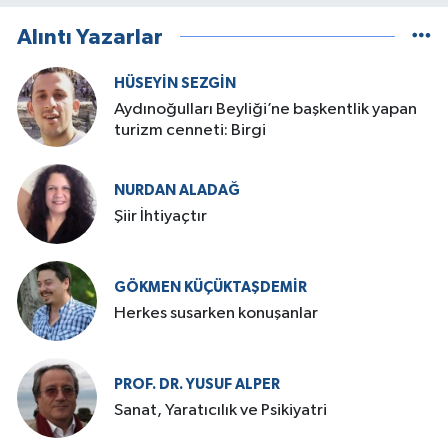
Alıntı Yazarlar
HÜSEYIN SEZGIN
Aydınoğulları Beyliği’ne başkentlik yapan
turizm cenneti: Birgi
NURDAN ALADAĞ
Şiir İhtiyaçtır
GÖKMEN KÜÇÜKTAŞDEMIR
Herkes susarken konuşanlar
PROF. DR. YUSUF ALPER
Sanat, Yaratıcılık ve Psikiyatri