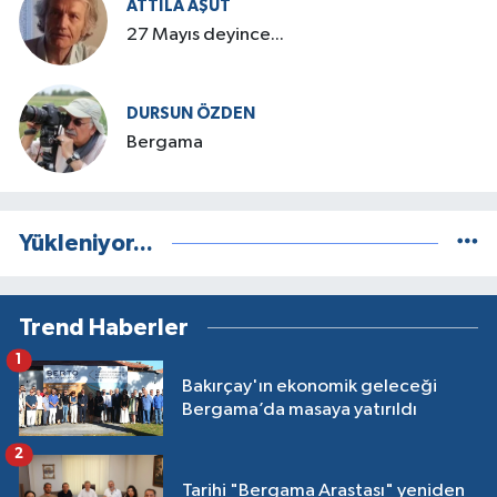
ATTILA AŞUT
27 Mayıs deyince...
DURSUN ÖZDEN
Bergama
Yükleniyor...
Trend Haberler
1
Bakırçay'ın ekonomik geleceği
Bergama’da masaya yatırıldı
2
Tarihi "Bergama Arastası" yeniden