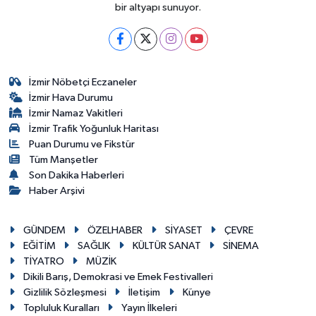
bir altyapı sunuyor.
İzmir Nöbetçi Eczaneler
İzmir Hava Durumu
İzmir Namaz Vakitleri
İzmir Trafik Yoğunluk Haritası
Puan Durumu ve Fikstür
Tüm Manşetler
Son Dakika Haberleri
Haber Arşivi
GÜNDEM
ÖZELHABER
SİYASET
ÇEVRE
EĞİTİM
SAĞLIK
KÜLTÜR SANAT
SİNEMA
TİYATRO
MÜZİK
Dikili Barış, Demokrasi ve Emek Festivalleri
Gizlilik Sözleşmesi
İletişim
Künye
Topluluk Kuralları
Yayın İlkeleri