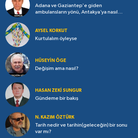
Adana ve Gaziantep'e giden
ambulansların yönü, Antakya’ya nasıl
çevrildi?
AYSEL KORKUT
Kurtulalım öyleyse
HÜSEYIN ÖGE
Değişim ama nasıl?
HASAN ZEKI SUNGUR
Gündeme bir bakış
N. KAZIM ÖZTÜRK
Tarih nedir ve tarihin(geleceğin) bir sonu
var mı?