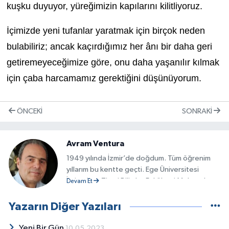
kuşku duyuyor, yüreğimizin kapılarını kilitliyoruz.
İçimizde yeni tufanlar yaratmak için birçok neden
bulabiliriz; ancak kaçırdığımız her ânı bir daha geri
getiremeyeceğimize göre, onu daha yaşanılır kılmak
için çaba harcamamız gerektiğini düşünüyorum.
ÖNCEKI
SONRAKI
Avram Ventura
1949 yılında İzmir’de doğdum. Tüm öğrenim
yıllarım bu kentte geçti. Ege Üniversitesi
İktisadi ve Ticari Bilimler Fakültesi Muhasebe
Devam Et
ve Finansman Bölümünü bitirdim. Altı ay süre
ile Londra’da dil kursuna katıldım. Bu arada o
Yazarın Diğer Yazıları
kentte yaşayan kimi yazarlarla söyleşiler
yaptım. Yedek subaylığımı Topçu olarak
Yeni Bir Gün
10.05.2023