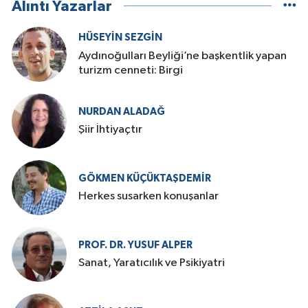
Alıntı Yazarlar
HÜSEYIN SEZGIN
Aydınoğulları Beyliği’ne başkentlik yapan
turizm cenneti: Birgi
NURDAN ALADAĞ
Şiir İhtiyaçtır
GÖKMEN KÜÇÜKTAŞDEMIR
Herkes susarken konuşanlar
PROF. DR. YUSUF ALPER
Sanat, Yaratıcılık ve Psikiyatri