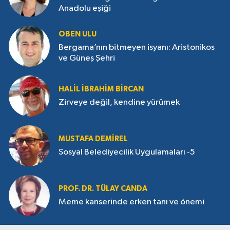
Anadolu eşiği
OBEN ULU
Bergama’nın bitmeyen isyanı: Aristonikos
ve Güneş Şehri
HALIL İBRAHIM BIRCAN
Zirveye değil, kendine yürümek
MUSTAFA DEMIREL
Sosyal Belediyecilik Uygulamaları -5
PROF. DR. TÜLAY CANDA
Meme kanserinde erken tanı ve önemi