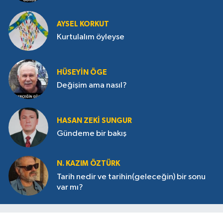
çevrildi?
AYSEL KORKUT
Kurtulalım öyleyse
HÜSEYIN ÖGE
Değişim ama nasıl?
HASAN ZEKI SUNGUR
Gündeme bir bakış
N. KAZIM ÖZTÜRK
Tarih nedir ve tarihin(geleceğin) bir sonu
var mı?