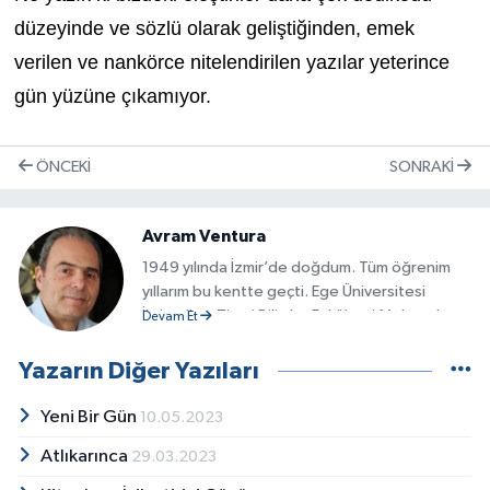
düzeyinde ve sözlü olarak geliştiğinden, emek
verilen ve nankörce nitelendirilen yazılar yeterince
gün yüzüne çıkamıyor.
ÖNCEKI
SONRAKI
Avram Ventura
1949 yılında İzmir’de doğdum. Tüm öğrenim
yıllarım bu kentte geçti. Ege Üniversitesi
İktisadi ve Ticari Bilimler Fakültesi Muhasebe
Devam Et
ve Finansman Bölümünü bitirdim. Altı ay süre
ile Londra’da dil kursuna katıldım. Bu arada o
Yazarın Diğer Yazıları
kentte yaşayan kimi yazarlarla söyleşiler
yaptım. Yedek subaylığımı Topçu olarak
Yeni Bir Gün
10.05.2023
tamamladım. Beş yıl öncesine kadar farklı
Atlıkarınca
29.03.2023
işkollarında ticaret yaptım. Şimdi okuyup
yazarak emekliliğimi sürdürüyorum. Bir oğlum,