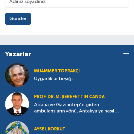
Gönder
Yazarlar
MUAMMER TOPRAKÇI
Uygarlıklar beşiği
PROF. DR. M. ŞEREFETTIN CANDA
Adana ve Gaziantep'e giden
ambulansların yönü, Antakya’ya nasıl
çevrildi?
AYSEL KORKUT