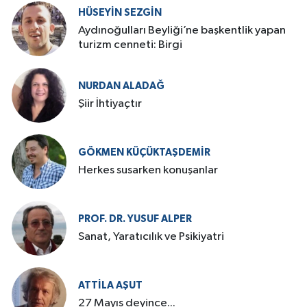
HÜSEYIN SEZGIN
Aydınoğulları Beyliği’ne başkentlik yapan
turizm cenneti: Birgi
NURDAN ALADAĞ
Şiir İhtiyaçtır
GÖKMEN KÜÇÜKTAŞDEMIR
Herkes susarken konuşanlar
PROF. DR. YUSUF ALPER
Sanat, Yaratıcılık ve Psikiyatri
ATTILA AŞUT
27 Mayıs deyince...