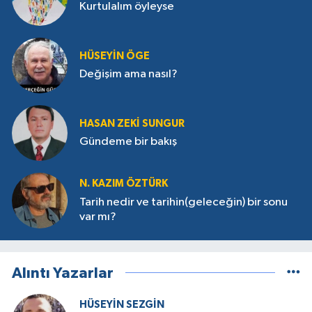
Kurtulalım öyleyse
HÜSEYIN ÖGE
Değişim ama nasıl?
HASAN ZEKI SUNGUR
Gündeme bir bakış
N. KAZIM ÖZTÜRK
Tarih nedir ve tarihin(geleceğin) bir sonu
var mı?
Alıntı Yazarlar
HÜSEYIN SEZGIN