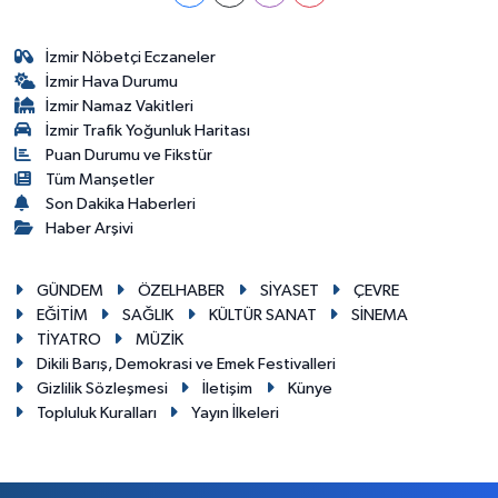
İzmir Nöbetçi Eczaneler
İzmir Hava Durumu
İzmir Namaz Vakitleri
İzmir Trafik Yoğunluk Haritası
Puan Durumu ve Fikstür
Tüm Manşetler
Son Dakika Haberleri
Haber Arşivi
GÜNDEM
ÖZELHABER
SİYASET
ÇEVRE
EĞİTİM
SAĞLIK
KÜLTÜR SANAT
SİNEMA
TİYATRO
MÜZİK
Dikili Barış, Demokrasi ve Emek Festivalleri
Gizlilik Sözleşmesi
İletişim
Künye
Topluluk Kuralları
Yayın İlkeleri