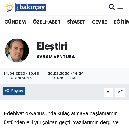
İzmir Nöbetçi Eczaneler
GÜNDEM
ÖZELHABER
SİYASET
ÇEVRE
EĞİTİ
İzmir Hava Durumu
Eleştiri
İzmir Namaz Vakitleri
AVRAM VENTURA
İzmir Trafik Yoğunluk Haritası
14.04.2023 - 10:43
30.03.2026 - 14:04
YAYINLANMA
GÜNCELLEME
Süper Lig Puan Durumu ve Fikstür
Paylaş
-
+
A
A
Tüm Manşetler
Son Dakika Haberleri
Edebiyat okyanusunda kulaç atmaya başlamamın
üstünden elli yılı çoktan geçti. Yazılarımın dergi ve
Haber Arşivi