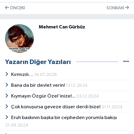
ÖNCEKI
SONRAKI
Mehmet Can Gürbüz
Yazarın Diğer Yazıları
Kırmızılı…
16.07.2026
Bana da bir devlet verin!
13.12.2024
Kıymayın Özgür Özel’inize!...
03.12.2024
Çok konuşursa geveze düşer derdi bize!
21.11.2024
Eruh baskının başka bir cepheden yorumla bakışı
21.09.2024