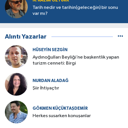
N. KAZIM ÖZTÜRK
Tarih nedir ve tarihin(geleceğin) bir sonu
var mı?
Alıntı Yazarlar
HÜSEYIN SEZGIN
Aydınoğulları Beyliği’ne başkentlik yapan
turizm cenneti: Birgi
NURDAN ALADAĞ
Şiir İhtiyaçtır
GÖKMEN KÜÇÜKTAŞDEMIR
Herkes susarken konuşanlar