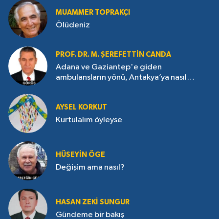
MUAMMER TOPRAKÇI
Ölüdeniz
PROF. DR. M. ŞEREFETTIN CANDA
Adana ve Gaziantep'e giden
ambulansların yönü, Antakya’ya nasıl
çevrildi?
AYSEL KORKUT
Kurtulalım öyleyse
HÜSEYIN ÖGE
Değişim ama nasıl?
HASAN ZEKI SUNGUR
Gündeme bir bakış