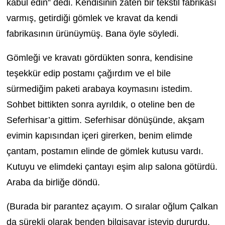
kabul edin” dedi. Kendisinin zaten bir tekstil fabrikası
varmış, getirdiği gömlek ve kravat da kendi
fabrikasının ürünüymüş. Bana öyle söyledi.
Gömleği ve kravatı gördükten sonra, kendisine
teşekkür edip postamı çağırdım ve el bile
sürmediğim paketi arabaya koymasını istedim.
Sohbet bittikten sonra ayrıldık, o oteline ben de
Seferhisar’a gittim. Seferhisar dönüşünde, akşam
evimin kapısından içeri girerken, benim elimde
çantam, postamın elinde de gömlek kutusu vardı.
Kutuyu ve elimdeki çantayı eşim alıp salona götürdü.
Araba da birliğe döndü.
(Burada bir parantez açayım. O sıralar oğlum Çalkan
da sürekli olarak benden bilgisayar isteyip dururdu.