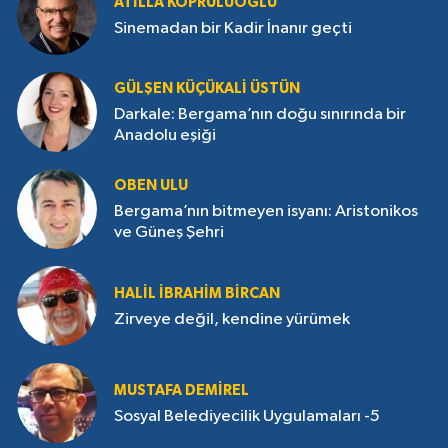
ATILLA KÖPRÜLÜOĞLU
Sinemadan bir Kadir İnanır geçti
GÜLŞEN KÜÇÜKALI ÜSTÜN
Darkale: Bergama’nın doğu sınırında bir
Anadolu eşiği
OBEN ULU
Bergama’nın bitmeyen isyanı: Aristonikos
ve Güneş Şehri
HALIL İBRAHIM BIRCAN
Zirveye değil, kendine yürümek
MUSTAFA DEMIREL
Sosyal Belediyecilik Uygulamaları -5