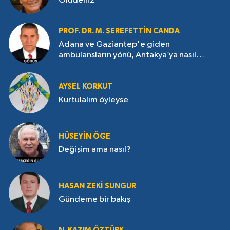
Ölüdeniz
PROF. DR. M. ŞEREFETTIN CANDA
Adana ve Gaziantep'e giden
ambulansların yönü, Antakya’ya nasıl
çevrildi?
AYSEL KORKUT
Kurtulalım öyleyse
HÜSEYIN ÖGE
Değişim ama nasıl?
HASAN ZEKI SUNGUR
Gündeme bir bakış