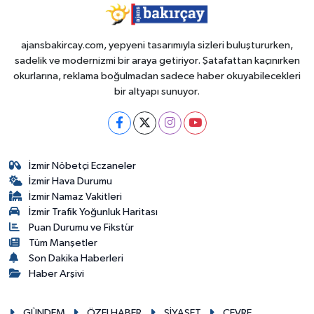
ajansbakircay.com, yepyeni tasarımıyla sizleri buluştururken,
sadelik ve modernizmi bir araya getiriyor. Şatafattan kaçınırken
okurlarına, reklama boğulmadan sadece haber okuyabilecekleri
bir altyapı sunuyor.
İzmir Nöbetçi Eczaneler
İzmir Hava Durumu
İzmir Namaz Vakitleri
İzmir Trafik Yoğunluk Haritası
Puan Durumu ve Fikstür
Tüm Manşetler
Son Dakika Haberleri
Haber Arşivi
GÜNDEM
ÖZELHABER
SİYASET
ÇEVRE