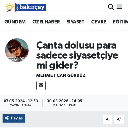
İzmir Nöbetçi Eczaneler
GÜNDEM
ÖZELHABER
SİYASET
ÇEVRE
EĞİTİ
İzmir Hava Durumu
Çanta dolusu para
İzmir Namaz Vakitleri
sadece siyasetçiye
mi gider?
İzmir Trafik Yoğunluk Haritası
MEHMET CAN GÜRBÜZ
Süper Lig Puan Durumu ve Fikstür
Tüm Manşetler
07.05.2024 - 12:53
30.03.2026 - 14:05
YAYINLANMA
GÜNCELLEME
Son Dakika Haberleri
Paylaş
-
+
A
A
Haber Arşivi