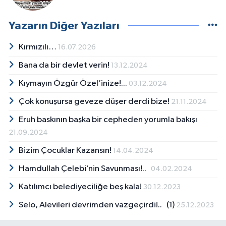
Yazarın Diğer Yazıları
Kırmızılı…
16.07.2026
Bana da bir devlet verin!
13.12.2024
Kıymayın Özgür Özel’inize!...
03.12.2024
Çok konuşursa geveze düşer derdi bize!
21.11.2024
Eruh baskının başka bir cepheden yorumla bakışı
21.09.2024
Bizim Çocuklar Kazansın!
14.04.2024
Hamdullah Çelebi’nin Savunması!..
04.02.2024
Katılımcı belediyeciliğe beş kala!
30.12.2023
Selo, Alevileri devrimden vazgeçirdi!.. (1)
25.12.2023