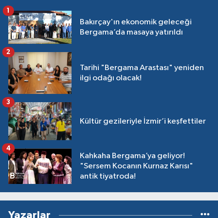
1
Bakırçay'ın ekonomik geleceği
Bergama’da masaya yatırıldı
2
Tarihi "Bergama Arastası" yeniden
ilgi odağı olacak!
3
Kültür gezileriyle İzmir’i keşfettiler
4
Kahkaha Bergama’ya geliyor!
"Sersem Kocanın Kurnaz Karısı"
antik tiyatroda!
Yazarlar