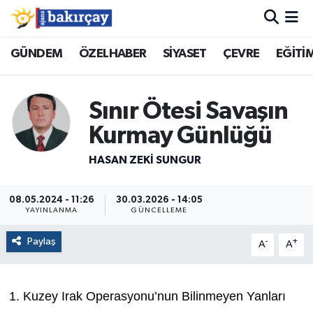
İzmir Nöbetçi Eczaneler
GÜNDEM
ÖZELHABER
SİYASET
ÇEVRE
EĞİTİ
İzmir Hava Durumu
Sınır Ötesi Savaşın
İzmir Namaz Vakitleri
Kurmay Günlüğü
İzmir Trafik Yoğunluk Haritası
HASAN ZEKI SUNGUR
Süper Lig Puan Durumu ve Fikstür
08.05.2024 - 11:26
30.03.2026 - 14:05
YAYINLANMA
GÜNCELLEME
Tüm Manşetler
Paylaş
-
+
A
A
Son Dakika Haberleri
1. Kuzey Irak Operasyonu’nun Bilinmeyen Yanları
Haber Arşivi