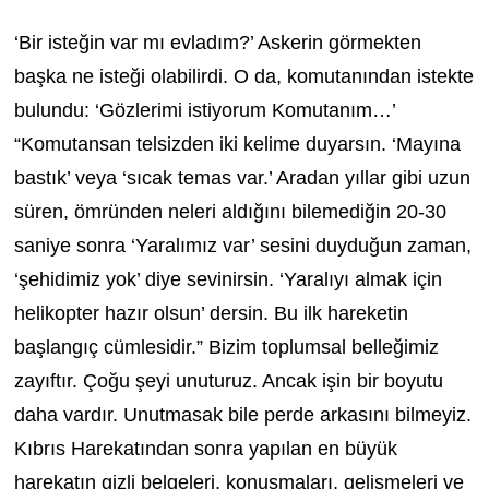
‘Bir isteğin var mı evladım?’ Askerin görmekten
başka ne isteği olabilirdi. O da, komutanından istekte
bulundu: ‘Gözlerimi istiyorum Komutanım…’
“Komutansan telsizden iki kelime duyarsın. ‘Mayına
bastık’ veya ‘sıcak temas var.’ Aradan yıllar gibi uzun
süren, ömründen neleri aldığını bilemediğin 20-30
saniye sonra ‘Yaralımız var’ sesini duyduğun zaman,
‘şehidimiz yok’ diye sevinirsin. ‘Yaralıyı almak için
helikopter hazır olsun’ dersin. Bu ilk hareketin
başlangıç cümlesidir.” Bizim toplumsal belleğimiz
zayıftır. Çoğu şeyi unuturuz. Ancak işin bir boyutu
daha vardır. Unutmasak bile perde arkasını bilmeyiz.
Kıbrıs Harekatından sonra yapılan en büyük
harekatın gizli belgeleri, konuşmaları, gelişmeleri ve