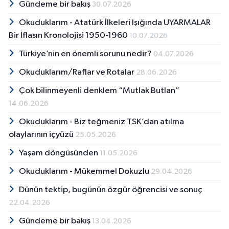
Gündeme bir bakış
30.07.2026
Okuduklarım - Atatürk İlkeleri Işığında UYARMALAR
Bir İflasın Kronolojisi 1950-1960
10.07.2026
Türkiye’nin en önemli sorunu nedir?
04.07.2026
Okuduklarım/Raflar ve Rotalar
28.06.2026
Çok bilinmeyenli denklem “Mutlak Butlan”
14.06.2026
Okuduklarım - Biz teğmeniz TSK’dan atılma
olaylarının içyüzü
25.05.2026
Yaşam döngüsünden
11.05.2026
Okuduklarım - Mükemmel Dokuzlu
29.04.2026
Dünün tektip, bugünün özgür öğrencisi ve sonuç
22.04.2026
Gündeme bir bakış
13.04.2026