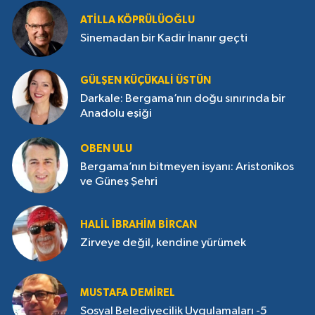
ATILLA KÖPRÜLÜOĞLU
Sinemadan bir Kadir İnanır geçti
GÜLŞEN KÜÇÜKALI ÜSTÜN
Darkale: Bergama’nın doğu sınırında bir
Anadolu eşiği
OBEN ULU
Bergama’nın bitmeyen isyanı: Aristonikos
ve Güneş Şehri
HALIL İBRAHIM BIRCAN
Zirveye değil, kendine yürümek
MUSTAFA DEMIREL
Sosyal Belediyecilik Uygulamaları -5