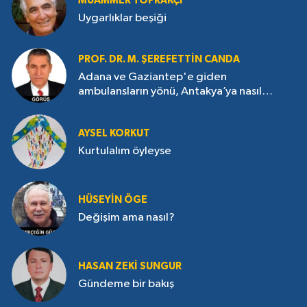
MUAMMER TOPRAKÇI
Uygarlıklar beşiği
PROF. DR. M. ŞEREFETTIN CANDA
Adana ve Gaziantep'e giden
ambulansların yönü, Antakya’ya nasıl
çevrildi?
AYSEL KORKUT
Kurtulalım öyleyse
HÜSEYIN ÖGE
Değişim ama nasıl?
HASAN ZEKI SUNGUR
Gündeme bir bakış