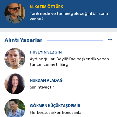
N. KAZIM ÖZTÜRK
Tarih nedir ve tarihin(geleceğin) bir sonu
var mı?
Alıntı Yazarlar
HÜSEYIN SEZGIN
Aydınoğulları Beyliği’ne başkentlik yapan
turizm cenneti: Birgi
NURDAN ALADAĞ
Şiir İhtiyaçtır
GÖKMEN KÜÇÜKTAŞDEMIR
Herkes susarken konuşanlar