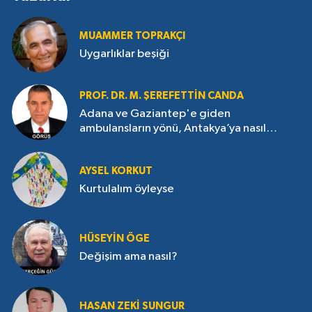
MUAMMER TOPRAKÇI
Uygarlıklar beşiği
PROF. DR. M. ŞEREFETTIN CANDA
Adana ve Gaziantep'e giden
ambulansların yönü, Antakya’ya nasıl
çevrildi?
AYSEL KORKUT
Kurtulalım öyleyse
HÜSEYIN ÖGE
Değişim ama nasıl?
HASAN ZEKI SUNGUR