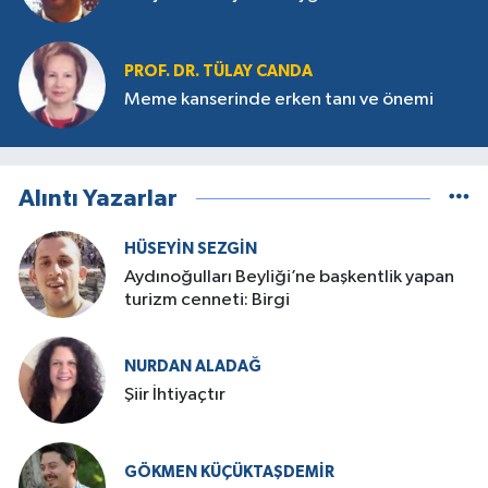
PROF. DR. TÜLAY CANDA
Meme kanserinde erken tanı ve önemi
Alıntı Yazarlar
HÜSEYIN SEZGIN
Aydınoğulları Beyliği’ne başkentlik yapan
turizm cenneti: Birgi
NURDAN ALADAĞ
Şiir İhtiyaçtır
GÖKMEN KÜÇÜKTAŞDEMIR