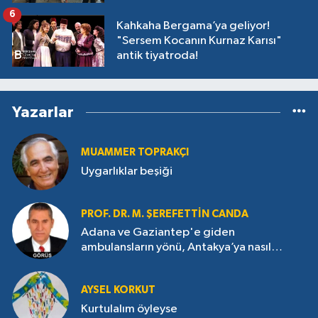
6
Kahkaha Bergama’ya geliyor!
"Sersem Kocanın Kurnaz Karısı"
antik tiyatroda!
Yazarlar
MUAMMER TOPRAKÇI
Uygarlıklar beşiği
PROF. DR. M. ŞEREFETTIN CANDA
Adana ve Gaziantep'e giden
ambulansların yönü, Antakya’ya nasıl
çevrildi?
AYSEL KORKUT
Kurtulalım öyleyse