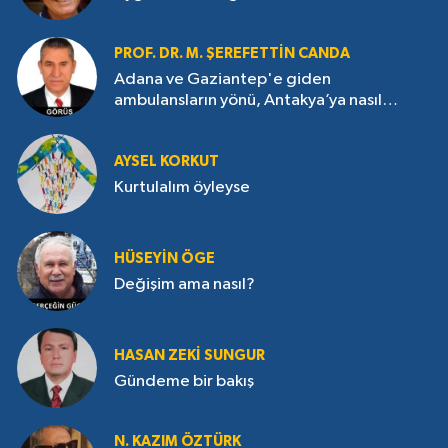
PROF. DR. M. ŞEREFETTIN CANDA
Adana ve Gaziantep'e giden
ambulansların yönü, Antakya’ya nasıl
çevrildi?
AYSEL KORKUT
Kurtulalım öyleyse
HÜSEYIN ÖGE
Değişim ama nasıl?
HASAN ZEKI SUNGUR
Gündeme bir bakış
N. KAZIM ÖZTÜRK