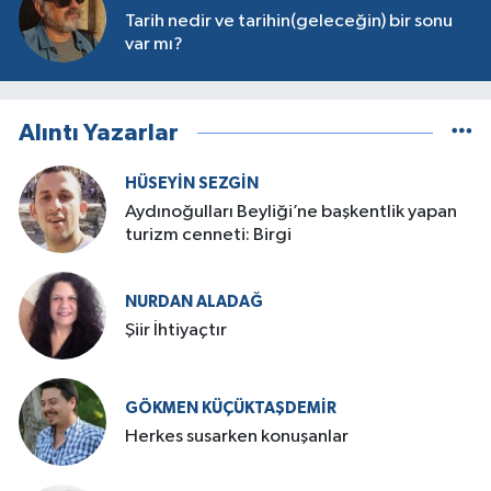
Tarih nedir ve tarihin(geleceğin) bir sonu
var mı?
Alıntı Yazarlar
HÜSEYIN SEZGIN
Aydınoğulları Beyliği’ne başkentlik yapan
turizm cenneti: Birgi
NURDAN ALADAĞ
Şiir İhtiyaçtır
GÖKMEN KÜÇÜKTAŞDEMIR
Herkes susarken konuşanlar