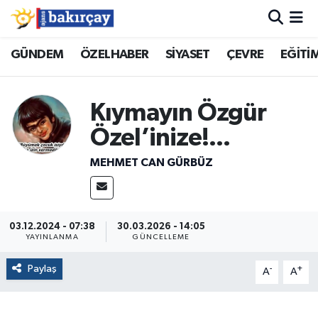
İzmir Nöbetçi Eczaneler
GÜNDEM
ÖZELHABER
SİYASET
ÇEVRE
EĞİTİ
İzmir Hava Durumu
Kıymayın Özgür
İzmir Namaz Vakitleri
Özel’inize!...
İzmir Trafik Yoğunluk Haritası
MEHMET CAN GÜRBÜZ
Süper Lig Puan Durumu ve Fikstür
03.12.2024 - 07:38
30.03.2026 - 14:05
Tüm Manşetler
YAYINLANMA
GÜNCELLEME
Paylaş
-
+
Son Dakika Haberleri
A
A
Haber Arşivi