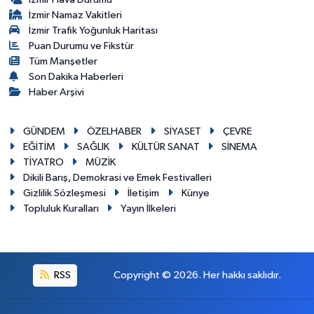
İzmir Namaz Vakitleri
İzmir Trafik Yoğunluk Haritası
Puan Durumu ve Fikstür
Tüm Manşetler
Son Dakika Haberleri
Haber Arşivi
GÜNDEM
ÖZELHABER
SİYASET
ÇEVRE
EĞİTİM
SAĞLIK
KÜLTÜR SANAT
SİNEMA
TİYATRO
MÜZİK
Dikili Barış, Demokrasi ve Emek Festivalleri
Gizlilik Sözleşmesi
İletişim
Künye
Topluluk Kuralları
Yayın İlkeleri
RSS
Copyright © 2026. Her hakkı saklıdır.