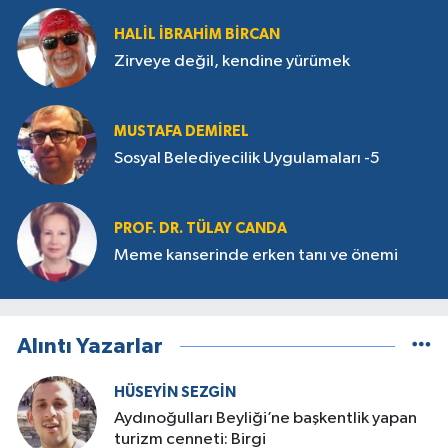
HALIL İBRAHIM BIRCAN
Zirveye değil, kendine yürümek
MUSTAFA DEMIREL
Sosyal Belediyecilik Uygulamaları -5
PROF. DR. TÜLAY CANDA
Meme kanserinde erken tanı ve önemi
Alıntı Yazarlar
HÜSEYIN SEZGIN
Aydınoğulları Beyliği’ne başkentlik yapan
turizm cenneti: Birgi