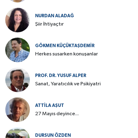
NURDAN ALADAĞ
Şiir İhtiyaçtır
GÖKMEN KÜÇÜKTAŞDEMIR
Herkes susarken konuşanlar
PROF. DR. YUSUF ALPER
Sanat, Yaratıcılık ve Psikiyatri
ATTILA AŞUT
27 Mayıs deyince...
DURSUN ÖZDEN