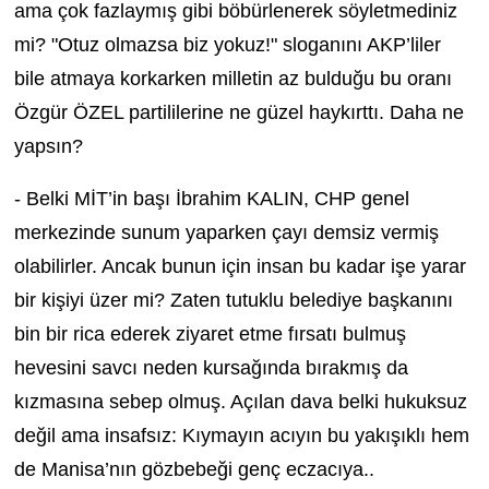
ama çok fazlaymış gibi böbürlenerek söyletmediniz
mi? "Otuz olmazsa biz yokuz!" sloganını AKP’liler
bile atmaya korkarken milletin az bulduğu bu oranı
Özgür ÖZEL partililerine ne güzel haykırttı. Daha ne
yapsın?
- Belki MİT’in başı İbrahim KALIN, CHP genel
merkezinde sunum yaparken çayı demsiz vermiş
olabilirler. Ancak bunun için insan bu kadar işe yarar
bir kişiyi üzer mi? Zaten tutuklu belediye başkanını
bin bir rica ederek ziyaret etme fırsatı bulmuş
hevesini savcı neden kursağında bırakmış da
kızmasına sebep olmuş. Açılan dava belki hukuksuz
değil ama insafsız: Kıymayın acıyın bu yakışıklı hem
de Manisa’nın gözbebeği genç eczacıya..