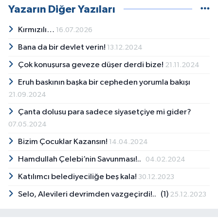
Yazarın Diğer Yazıları
Kırmızılı…
16.07.2026
Bana da bir devlet verin!
13.12.2024
Çok konuşursa geveze düşer derdi bize!
21.11.2024
Eruh baskının başka bir cepheden yorumla bakışı
21.09.2024
Çanta dolusu para sadece siyasetçiye mi gider?
07.05.2024
Bizim Çocuklar Kazansın!
14.04.2024
Hamdullah Çelebi’nin Savunması!..
04.02.2024
Katılımcı belediyeciliğe beş kala!
30.12.2023
Selo, Alevileri devrimden vazgeçirdi!.. (1)
25.12.2023