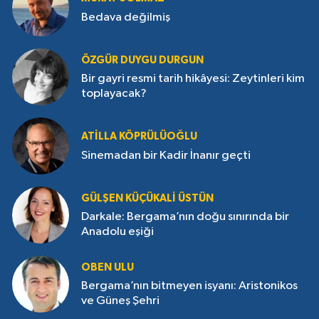
Bedava değilmiş
ÖZGÜR DUYGU DURGUN
Bir gayri resmi tarih hikâyesi: Zeytinleri kim
toplayacak?
ATILLA KÖPRÜLÜOĞLU
Sinemadan bir Kadir İnanır geçti
GÜLŞEN KÜÇÜKALI ÜSTÜN
Darkale: Bergama’nın doğu sınırında bir
Anadolu eşiği
OBEN ULU
Bergama’nın bitmeyen isyanı: Aristonikos
ve Güneş Şehri